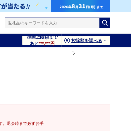
控除上限額まで
控除額を調べる
あと
***,***円
す。退会時まで必ずお手