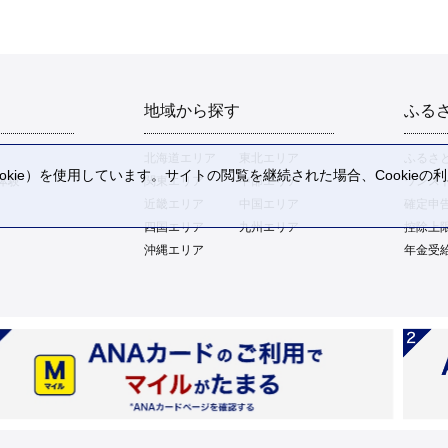
地域から探す
ふる
北海道エリア
東北エリア
ふるさ
kie）を使用しています。サイトの閲覧を継続された場合、Cookie
体験
関東エリア
中部エリア
ワンス
。
近畿エリア
中国エリア
確定申
四国エリア
九州エリア
控除上
沖縄エリア
年金受