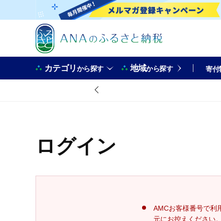
カテゴリ
地域
から探す
から探す
寄付
ログイン
AMCお客様番号で利
元にお控えください