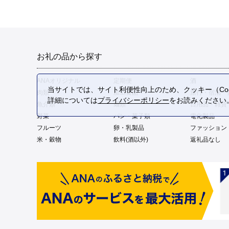
お礼の品から探す
ANAオリジナル
定期便
酒
当サイトでは、サイト利便性向上のため、クッキー（Coo
肉類
加工食品
旅行・宿泊・
詳細については
プライバシーポリシー
をお読みください
魚介類
麺類
日用品・雑貨
野菜
パン・菓子類
電化製品
フルーツ
卵・乳製品
ファッション
米・穀物
飲料(酒以外)
返礼品なし