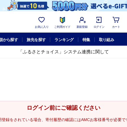
お気に入り
ご利用ガイド
新規登録
ログイン
カート
額から探す
旅先を探す
ランキング
特集
取り組み
「ふるさとチョイス」システム連携に関して
ログイン前にご確認ください
用登録をされている場合、寄付履歴の確認にはAMCお客様番号が必要で
。