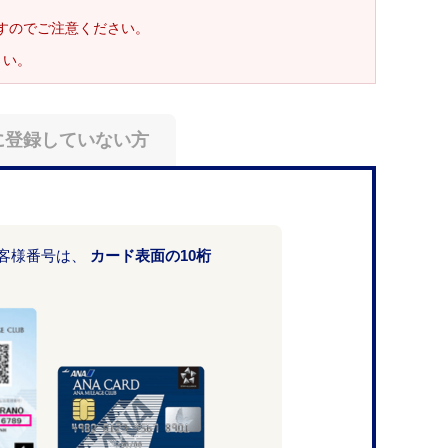
ますのでご注意ください。
さい。
に登録していない方
お客様番号は、
カード表面の10桁