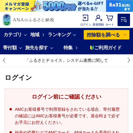
ログイン
新規登録
カート
カテゴリ
地域
ランキング
控除額を調べる
寄付額
旅先を探す
特集
ご利用ガイド
「ふるさとチョイス」システム連携に関して
ログイン
ログイン前にご確認ください
AMCお客様番号で利用登録をされている場合、寄付履歴
の確認にはAMCお客様番号が必要です。退会時まで必ず
お手元にお控えください。
紛失や盗難などでAMCカード、ANAカードを再発行され