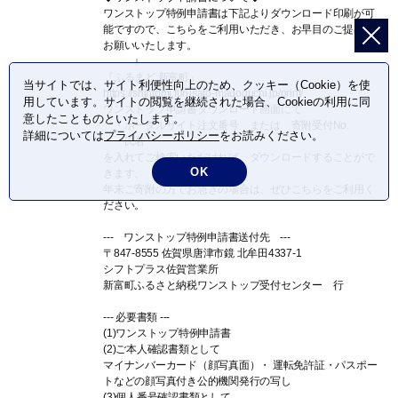
ワンストップ特例申請書は下記よりダウンロード印刷が可
能ですので、こちらをご利用いただき、お早目のご提出を
お願いいたします。
↓
『ふるまど 新富町』
当サイトでは、サイト利便性向上のため、クッキー（Cookie）を使
https://shintomi.furusato-madoguchi.jp/print/
用しています。サイトの閲覧を継続された場合、Cookieの利用に同
ワンストップ申請書ダウンロード画面にて
意したことものといたします。
・ポータルサイト注文番号 または 寄附受付No.
詳細については
プライバシーポリシー
をお読みください。
・氏名
を入れてご検索いただければ、ダウンロードすることがで
OK
きます。
年末ご寄附の方でお急ぎの場合は、ぜひこちらをご利用く
ださい。
--- ワンストップ特例申請書送付先 ---
〒847-8555 佐賀県唐津市鏡 北牟田4337-1
シフトプラス佐賀営業所
新富町ふるさと納税ワンストップ受付センター 行
--- 必要書類 ---
(1)ワンストップ特例申請書
(2)ご本人確認書類として
マイナンバーカード（顔写真面）・ 運転免許証・パスポー
トなどの顔写真付き公的機関発行の写し
(3)個人番号確認書類として