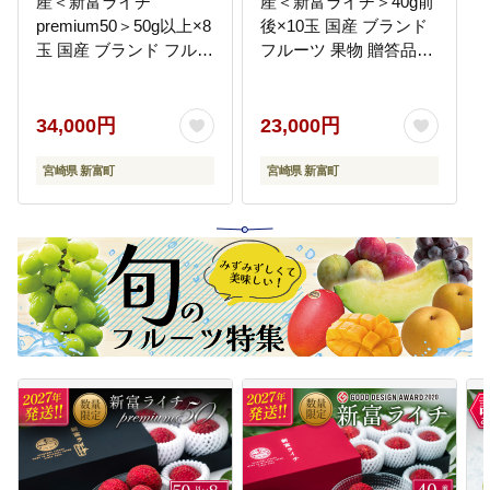
産＜新富ライチ
産＜新富ライチ＞40g前
premium50＞50g以上×8
後×10玉 国産 ブランド
玉 国産 ブランド フルー
フルーツ 果物 贈答品
ツ 果物 贈答品 2027年
2027年出荷 予約返礼品
出荷 予約返礼品【C52-
【B120-27】
27】
34,000円
23,000円
宮崎県 新富町
宮崎県 新富町