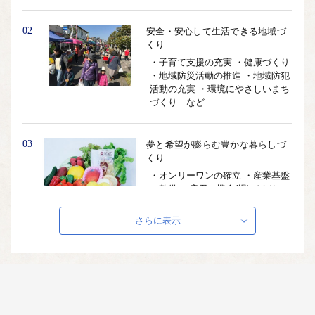
02
安全・安心して生活できる地域づ
くり
・子育て支援の充実 ・健康づくり
・地域防災活動の推進 ・地域防犯
活動の充実 ・環境にやさしいまち
づくり など
03
夢と希望が膨らむ豊かな暮らしづ
くり
・オンリーワンの確立 ・産業基盤
の整備 ・雇用の機会(場)づくり ・
定住促進 ・観光振興 など
さらに表示
04
その他町長が必要と認めるもの
・町民負担の軽減 ・新田原基地を
活かしたまちづくり など