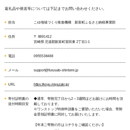
返礼品や発送等については下記までお問い合わせください。
担当
こゆ地域づくり推進機構 新富町ふるさと納税事業部
住所
〒 8891412
宮崎県 児湯郡新富町富田東 2丁目1-1
電話
0955538488
メール
support@furusato-shintomi.jp
URL
https://koyu.miyazaki.jp/
寄付証明書の
◆通常、寄附完了日から2～3週間ほどお届けにお時間を頂
送付時期目安
戴しております。
※ワンストップ特例申請書をご要望いただいた場合、寄附
金受領証明書に同封してお届けいたします。
【年末ご寄附の方はコチラをご確認ください】