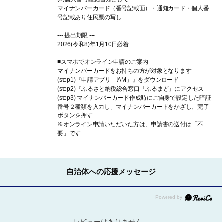
マイナンバーカード（番号記載面）・通知カード・個人番
号記載あり住民票の写し
--- 提出期限 ---
2026(令和8)年1月10日必着
■スマホでオンライン申請のご案内
マイナンバーカードをお持ちの方が対象となります
(step1)『申請アプリ「IAM」』をダウンロード
(step2)『ふるさと納税総合窓口「ふるまど」にアクセス
(step3) マイナンバーカード作成時にご自身で設定した暗証
番号２種類を入力し、マイナンバーカードをかざし、完了
ボタンを押す
※オンライン申請いただいた方は、申請書の送付は「不
要」です
自治体への応援メッセージ
レビューはありません。