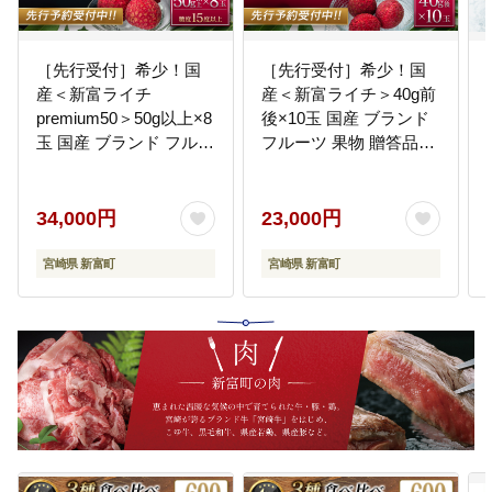
［先行受付］希少！国
［先行受付］希少！国
産＜新富ライチ
産＜新富ライチ＞40g前
premium50＞50g以上×8
後×10玉 国産 ブランド
玉 国産 ブランド フルー
フルーツ 果物 贈答品
ツ 果物 贈答品 2027年
2027年出荷 予約返礼品
出荷 予約返礼品【C52-
【B120-27】
27】
34,000円
23,000円
宮崎県 新富町
宮崎県 新富町