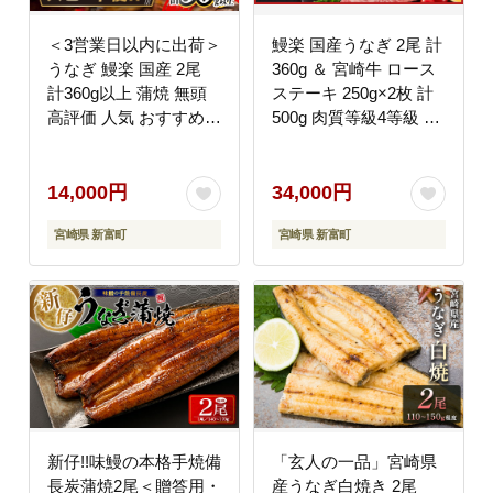
＜3営業日以内に出荷＞
鰻楽 国産うなぎ 2尾 計
うなぎ 鰻楽 国産 2尾
360g ＆ 宮崎牛 ロース
計360g以上 蒲焼 無頭
ステーキ 250g×2枚 計
高評価 人気 おすすめ
500g 肉質等級4等級 国
冷凍 簡単調理 個包装
産 人気 おすすめ
鰻 魚介 贈答品 ギフト
【C129-2510-90】
贈り物 スピード便
14,000円
34,000円
【B555-3d】
宮崎県 新富町
宮崎県 新富町
新仔!!味鰻の本格手焼備
「玄人の一品」宮崎県
長炭蒲焼2尾＜贈答用・
産うなぎ白焼き 2尾