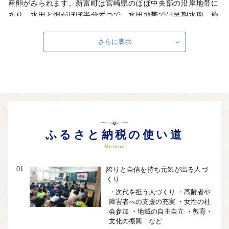
産卵がみられます。新富町は宮崎県のほぼ中央部の沿岸地帯に
あり、水田と畑がほぼ半分ずつで、水田地帯では早期水稲、施
設園芸が盛んで、トマト、キュウリ、ピーマン、マンゴー、ラ
イチなどが栽培されています。畑地帯ではメロン、茶が栽培さ
さらに表示
れ、豚、養鶏、肉牛、酪農などの畜産、うなぎの養殖も盛んで
す。また、天然かけ流しのラジウム温泉や国内最大級の飛行技
術を持った航空自衛隊もあり、その訓練風景を見ることが出来
ます。
ふるさと納税の使い道
Method
01
誇りと自信を持ち元気が出る人づ
くり
・次代を担う人づくり ・高齢者や
障害者への支援の充実 ・女性の社
会参加 ・地域の自主自立 ・教育・
文化の振興 など