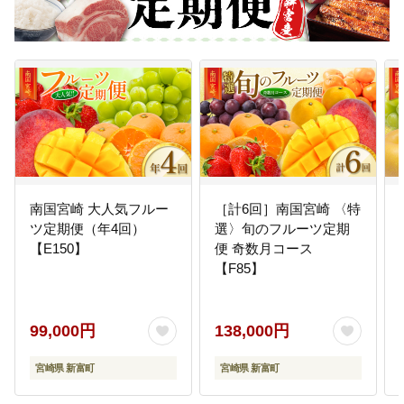
南国宮崎 大人気フルー
［計6回］南国宮崎 〈特
ツ定期便（年4回）
選〉旬のフルーツ定期
【E150】
便 奇数月コース
【F85】
99,000円
138,000円
宮崎県 新富町
宮崎県 新富町