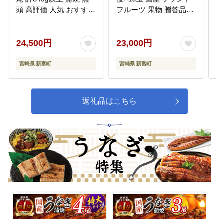
頭 高評価 人気 おすすめ
フルーツ 果物 贈答品
冷凍 簡単調理 個包装 鰻
2027年出荷 予約返礼品
魚介 贈答品 ギフト 贈り
【B120-27】
物 スピード便【C388-
24,500円
23,000円
840-3d】
宮崎県 新富町
宮崎県 新富町
返礼品はこちら