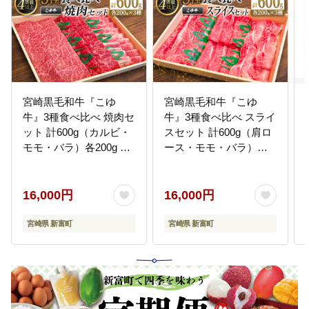
宮崎黒毛和牛『こゆ
宮崎黒毛和牛『こゆ
牛』3種食べ比べ 焼肉セ
牛』3種食べ比べ スライ
ット 計600g（カルビ・
スセット 計600g（肩ロ
モモ・バラ）各200g A4
ース・モモ・バラ）各
等級以上【C404】
200g A4等級以上
【C405】
16,000円
16,000円
宮崎県 新富町
宮崎県 新富町