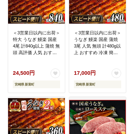
＜3営業日以内に出荷＞
＜3営業日以内に出荷＞
特大 うなぎ 鰻楽 国産
うなぎ 鰻楽 国産 蒲焼
4尾 計840g以上 蒲焼 無
3尾 人気 無頭 計480g以
頭 高評価 人気 おすす
上 おすすめ 冷凍 簡単
め 冷凍 簡単調理 個包
調理 個包装 鰻 魚介 贈
装 鰻 魚介 贈答品 ギフ
答品 ギフト 贈り物 ス
ト 贈り物 スピード便
ピード便【C444-3d】
24,500円
17,000円
【C388-840-3d】
宮崎県 新富町
宮崎県 新富町