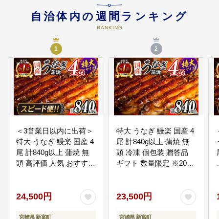
05
スポーツによる地域活性化
自治体内の週間ランキング
・サッカーを中心とした地域活性
RANKING
化 ・スタジアムの整備 ・その他ス
ポーツ施設整備
1
2
＜3営業日以内に出荷＞
特大 うなぎ 鰻楽 国産 4
特大 うなぎ 鰻楽 国産 4
尾 計840g以上 蒲焼 無
尾 計840g以上 蒲焼 無
頭 冷凍 個包装 贈答品
頭 高評価 人気 おすすめ
ギフト 数量限定 ※2026
冷凍 簡単調理 個包装 鰻
年8月お届け【C388-
魚介 贈答品 ギフト 贈り
840-2608】
物 スピード便【C388-
24,500円
23,500円
840-3d】
宮崎県 新富町
宮崎県 新富町