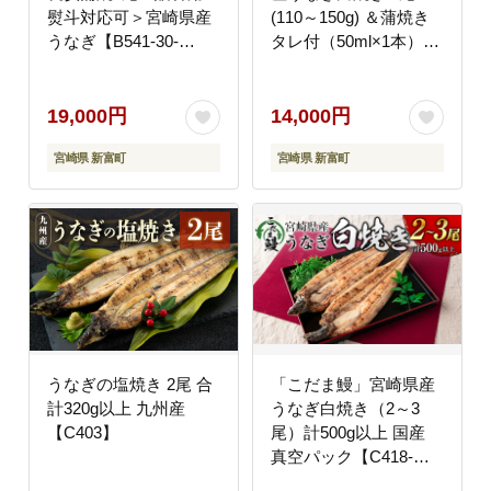
熨斗対応可＞宮崎県産
(110～150g) ＆蒲焼き
うなぎ【B541-30-
タレ付（50ml×1本）2
2311】
週間以内出荷【A2】
19,000円
14,000円
宮崎県 新富町
宮崎県 新富町
うなぎの塩焼き 2尾 合
「こだま鰻」宮崎県産
計320g以上 九州産
うなぎ白焼き（2～3
【C403】
尾）計500g以上 国産
真空パック【C418-
25】