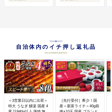
自治体内のイチ押し返礼品
recommendation
＜3営業日以内に出荷＞
［先行受付］希少！国
特大 うなぎ 鰻楽 国産 4
産＜新富ライチ＞40g前
尾 計840g以上 蒲焼 無
後×10玉 国産 ブランド