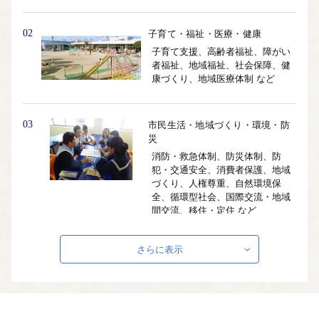
02
子育て・福祉・医療・健康
子育て支援、高齢者福祉、障がい
者福祉、地域福祉、社会保障、健
康づくり、地域医療体制 など
03
市民生活・地域づくり・環境・防
災
消防・救急体制、防災体制、防
犯・交通安全、消費者保護、地域
づくり、人権尊重、自然環境保
全、循環型社会、国際交流・地域
間交流、移住・定住 など
さらに表示
04
都市基盤
住環境確保、公園・緑地整備、道
路・交通網、土地利用、港湾施設
整備 など