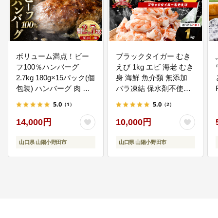
ボリューム満点！ビー
ブラックタイガー むき
フ100％ハンバーグ
えび 1kg エビ 海老 むき
2.7kg 180g×15パック(個
身 海鮮 魚介類 無添加
包装) ハンバーグ 肉 牛
バラ凍結 保水剤不使用
肉 にく 食品 山口県 山
下処理済み F6L-1124
5.0
5.0
（1）
（2）
陽小野田市 ふるさと納
税 F6L-1083
14,000円
10,000円
山口県 山陽小野田市
山口県 山陽小野田市