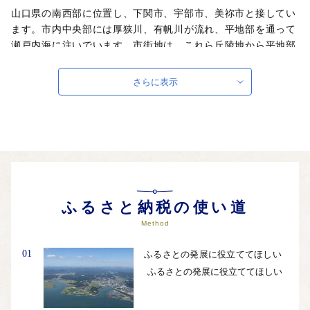
山口県の南西部に位置し、下関市、宇部市、美祢市と接してい
ます。市内中央部には厚狭川、有帆川が流れ、平地部を通って
瀬戸内海に注いでいます。市街地は、これら丘陵地から平地部
を中心に発達しました。この市街地を取り囲むように丘陵の部
の里山、河川、干拓地に拡がる田園地帯、海などの豊かな自然
さらに表示
のほか、森と湖に恵まれた公園や海や緑に囲まれたレクリエー
ション施設があり、優れた自然環境に包まれています。気候
は、年間を通じて温暖で、降水量の少ない瀬戸内海式気候を示
し、住みやすい生活環境となっています。
ふるさと納税の使い道
Method
01
ふるさとの発展に役立ててほしい
ふるさとの発展に役立ててほしい