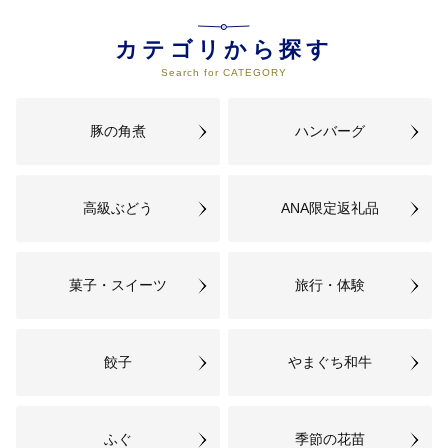
05
産業・観光
カテゴリから探す
働く場の確保、中小企業振興、工
Search for CATEGORY
業・商業・農業・林業・水産業振
興、観光・交流振興 など
豚の角煮
ハンバーグ
06
教育・文化・スポーツ
学校教育、社会教育、次世代の学
校・地域創生、芸術文化・スポー
高級ぶどう
ANA限定返礼品
ツによるまちづくり など
菓子・スイーツ
旅行・体験
餃子
やまぐち和牛
ふぐ
季節の花苗