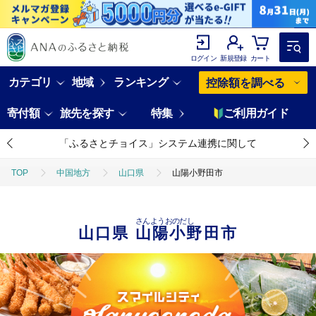
ログイン
新規登録
カート
カテゴリ
地域
ランキング
控除額を調べる
寄付額
旅先を探す
特集
ご利用ガイド
「ふるさとチョイス」システム連携に関して
TOP
中国地方
山口県
山陽小野田市
さんようおのだし
山口県
山陽小野田市