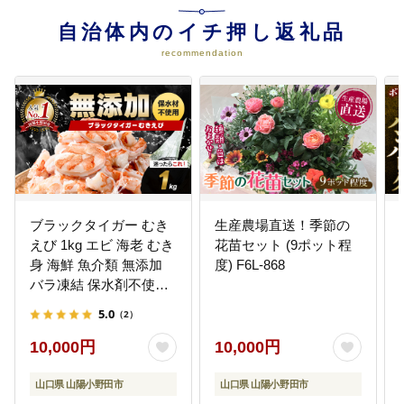
自治体内のイチ押し返礼品
recommendation
ブラックタイガー むき
生産農場直送！季節の
えび 1kg エビ 海老 むき
花苗セット (9ポット程
身 海鮮 魚介類 無添加
度) F6L-868
バラ凍結 保水剤不使用
下処理済み F6L-1124
5.0
（2）
10,000円
10,000円
山口県 山陽小野田市
山口県 山陽小野田市