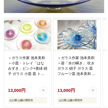
＜ガラス作家 池本美和
＜ガラス作家 池本美和
＞小皿・トレイ「はな
＞器「水の瞬き」 吹き
みずき」ピンク×黄緑 硝
ガラス 硝子 ガラス 皿
子 ガラス 小皿 皿 トレ
フルーツ皿 池本美和 贈
イ 池本美和 贈り物 ギフ
り物 ギフト F6L-446
ト F6L-454
13,000円
13,000円
山口県 山陽小野田市
山口県 山陽小野田市