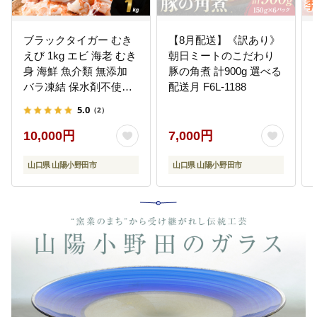
ブラックタイガー むき
【8月配送】《訳あり》
えび 1kg エビ 海老 むき
朝日ミートのこだわり
身 海鮮 魚介類 無添加
豚の角煮 計900g 選べる
バラ凍結 保水剤不使用
配送月 F6L-1188
下処理済み F6L-1124
5.0
（2）
10,000円
7,000円
山口県 山陽小野田市
山口県 山陽小野田市