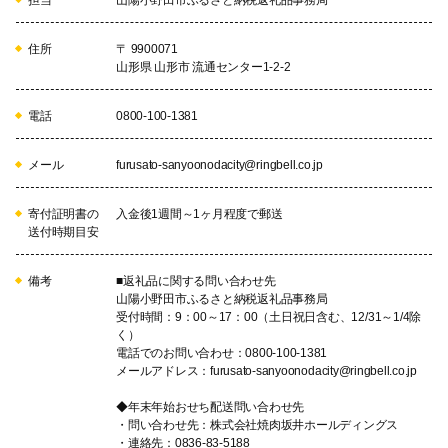
担当
山陽小野田市ふるさと納税返礼品事務局
住所
〒 9900071
山形県 山形市 流通センター1-2-2
電話
0800-100-1381
メール
furusato-sanyoonodacity@ringbell.co.jp
寄付証明書の
入金後1週間～1ヶ月程度で郵送
送付時期目安
備考
■返礼品に関する問い合わせ先
山陽小野田市ふるさと納税返礼品事務局
受付時間：9：00～17：00（土日祝日含む、12/31～1/4除
く）
電話でのお問い合わせ：0800-100-1381
メールアドレス：furusato-sanyoonodacity@ringbell.co.jp
◆年末年始おせち配送問い合わせ先
・問い合わせ先：株式会社焼肉坂井ホールディングス
・連絡先：0836-83-5188