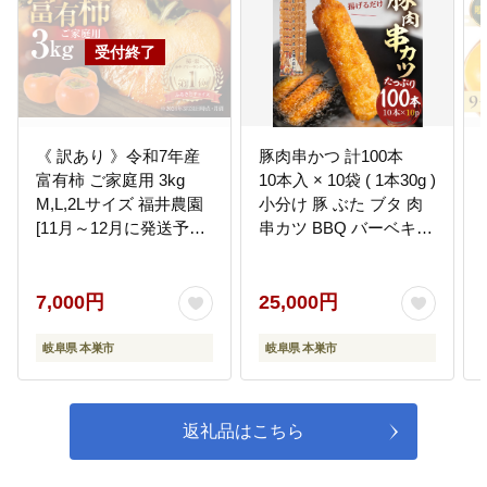
ちづくり【教育、文化、スポー
ツ】
未来を担う子どもたちの教育環境
づくりや世代を超えた教育・文化
活動による地域での人材育成を通
して、社会の豊かさを育んでいき
ます。
《 訳あり 》令和7年産
豚肉串かつ 計100本
富有柿 ご家庭用 3kg
10本入 × 10袋 ( 1本30g )
M,L,2Lサイズ 福井農園
小分け 豚 ぶた ブタ 肉
06
市民と行政がともにつくる自律し
たまちづくり【市民協働】
[11月～12月に発送予定]
串カツ BBQ バーベキュ
先行予約 富有柿 ふゆう
ー 老舗 そのまま 揚げる
市民と行政がともに進めるまちづ
くりに取り組んでいきます。
がき かき フルーツ 柿
だけ くし おつまみ ビー
かき 規格外 わけあり 不
ル のお供 冷凍 お取り寄
7,000円
25,000円
揃い ふぞろい ご自宅用
せ 手作り 串揚げ 大容量
果物 くだもの フルーツ
本巣市 三幸 [mt1501]
岐阜県 本巣市
岐阜県 本巣市
07
本巣市イベント応援【根尾川花火
本巣市
25000円
大会】
毎年8月に約6,000発の花火が夏の
夜空を色鮮やかに染め上げ、地域
返礼品はこちら
の夏の風物詩として親しまれてい
る根尾川花火大会の開催に活用さ
せていただきます。