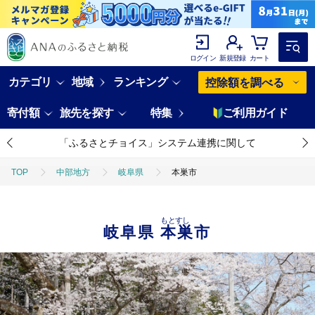
ログイン
新規登録
カート
カテゴリ
地域
ランキング
控除額を調べる
寄付額
旅先を探す
特集
ご利用ガイド
「ふるさとチョイス」システム連携に関して
TOP
中部地方
岐阜県
本巣市
もとすし
岐阜県
本巣市