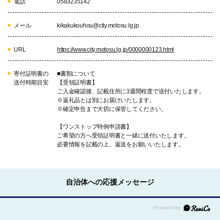
電話
0583235142
メール
kikakukouhou@city.motosu.lg.jp
URL
https://www.city.motosu.lg.jp/0000000123.html
寄付証明書の
■書類について
送付時期目安
【受領証明書】
ご入金確認後、記載住所に3週間程度で送付いたします。
※返礼品とは別にお届けいたします。
※確定申告まで大切に保管してください。
【ワンストップ特例申請書】
ご希望の方へ受領証明書と一緒に送付いたします。
必要情報を記載の上、返送をお願いいたします。
自治体への応援メッセージ