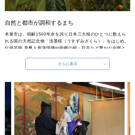
自然と都市が調和するまち
本巣市は、樹齢1500年余を誇り日本三大桜のひとつに数えら
れる国の天然記念物「淡墨桜（うすずみざくら）」をはじめ、
伝統芸能 真桑人形浄瑠璃や能郷の能・狂言など豊かな自然と
多くの文化財に恵まれています。県都岐阜市に隣接し、名古屋
市にも比較的近いことから、製造業などの企業立地に加え、都
さらに表示
市近郊型の農業が盛んであり、柿の王様といわれる「富有柿」
やいちごは、全国でも有数の産地を形成し、高い評価を得てい
ます。
自治体ホームページは
こちら
（外部サイト）
外部サイトへ遷移します。
個人情報の保護は遷移先サイトの方針に従います。