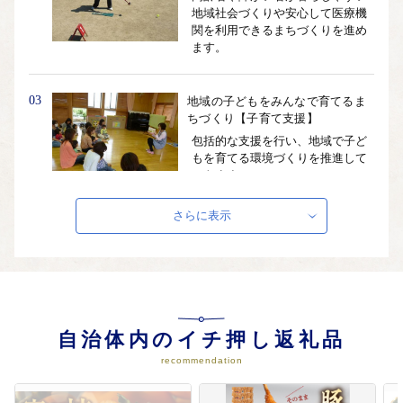
地域社会づくりや安心して医療機
関を利用できるまちづくりを進め
ます。
03
地域の子どもをみんなで育てるま
ちづくり【子育て支援】
包括的な支援を行い、地域で子ど
もを育てる環境づくりを推進して
いきます。
さらに表示
04
資源を活かして活力を創造するま
ちづくり【産業、雇用】
地域コミュニティにおける商業の
あり方や、交流を活かした新産業
の創出などに取り組み、新たに起
業や就業の場の創出を図っていき
自治体内のイチ押し返礼品
ます。
recommendation
05
学び合い育ち合い文化を伝えるま