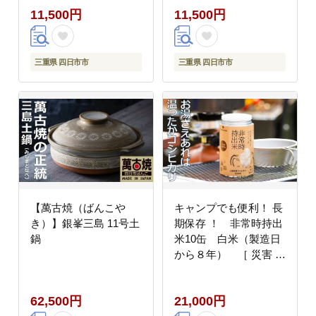
11,500円
11,500円
陶枕（愛称：トウチ
正時代創業 職人こだわ
ン・カアチン） 小島
り製法 石けん せっけん
陶器
石鹸 ソープ フェイスウ
ォッシュ メイク落とし
三重県 四日市市
三重県 四日市市
無添加 天然 自然派 ナ
チュラル 肌にやさしい
敏感肌
【萬古焼（ばんこや
キャンプでも便利！ 長
き）】銀峯三島 11号土
期保存 ！ 非常時持出
鍋
米10缶 白米（製造日
から８年） ［ 災害 災
害時米 防災 備蓄 備蓄
米 非常 非常時 非常米
62,500円
21,000円
非常食 米 ごはん ご飯