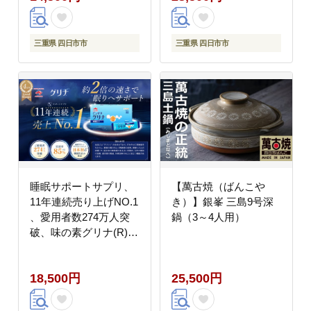
肩ロース 肉 上質 家族
肩ロース 肉 上質 家族
焼肉 しゃぶしゃぶ すき
焼肉 しゃぶしゃぶ すき
焼き 鍋 おいしい 美味
焼き 鍋 おいしい 美味
三重県 四日市市
三重県 四日市市
しい 人気 おすすめ 三
しい 人気 おすすめ 三
重県 四日市市 ふるさと
重県 四日市市 ふるさと
納税
納税
睡眠サポートサプリ、
【萬古焼（ばんこや
11年連続売り上げNO.1
き）】銀峯 三島9号深
、愛用者数274万人突
鍋（3～4人用）
破、味の素グリナ(R)
（機能性表示食品）ス
ティック30本入り箱
18,500円
25,500円
（約30日分）