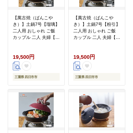
【萬古焼（ばんこや
【萬古焼（ばんこや
き）】土鍋7号【瑠璃】
き）】土鍋7号【粉引】
二人用 おしゃれ ご飯
二人用 おしゃれ ご飯
カップル 二人 夫婦【直
カップル 二人 夫婦【直
火・レンジ・炊飯】（7
火・レンジ・炊飯】（7
号1.1L炊飯計量カップ
号1.1L炊飯計量カップ
19,500円
19,500円
不要）菊花 銀峯
不要）菊花 銀峯
GINPO 鍋
GINPO 鍋
三重県 四日市市
三重県 四日市市