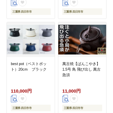
わかめ 一人暮らし お湯
お湯だけ 水 水だけ 賞
味期限 保存米 保存食
三重県 四日市市
三重県 四日市市
］
best pot（ベストポッ
萬古焼【ばんこやき】
ト）20cm ブラック
1.5号 鳥 飛び出し 萬古
急須
110,000円
11,000円
三重県 四日市市
三重県 四日市市