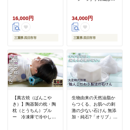
焼き上げる、こだわり
の土鍋 土鍋の国内生
16,000円
34,000円
産80％のシェアを誇る
伝統の萬古焼 TS-111
丸土鍋8号（黒釉）毎日
の料理がもっと美味し
三重県 四日市市
三重県 四日市市
く、1年中使いたくなる
万能調理土鍋【鍋、ご
はん鍋、耐久性、人
気、おすすめ、余熱調
理、おいしい、使いや
すい、耐熱調理、直
火、蓄熱調理、節約、
米、ごはん、うまみ】
【萬古焼（ばんこや
生物由来の天然油脂か
き）】陶器製の枕・陶
らつくる、お肌への刺
枕（とうちん）ブル
激の少ない石けん 無添
ー 冷凍庫で冷やして
加・純石?「オリブ」
熱冷まし枕、マッサー
10個入り１箱 暁（あか
ジに、夏のゴロ寝枕に
つき）石鹸株式会社 大