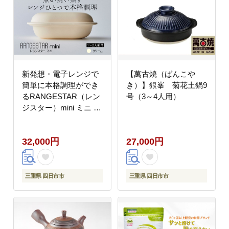
新発想・電子レンジで
【萬古焼（ばんこや
簡単に本格調理ができ
き）】銀峯 菊花土鍋9
るRANGESTAR（レン
号（3～4人用）
ジスター）mini ミニ ク
リーム 萬古焼（ばんこ
やき） │ レンジで簡単
32,000円
27,000円
簡単調理 時短調理 耐熱
容器 器 調理器具
三重県 四日市市
三重県 四日市市