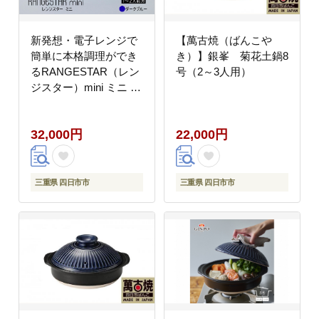
新発想・電子レンジで
【萬古焼（ばんこや
簡単に本格調理ができ
き）】銀峯 菊花土鍋8
るRANGESTAR（レン
号（2～3人用）
ジスター）mini ミニ ダ
ークブルー 萬古焼（ば
んこやき） │ レンジで
32,000円
22,000円
簡単 簡単調理 時短調理
耐熱容器 器 調理器具
三重県 四日市市
三重県 四日市市