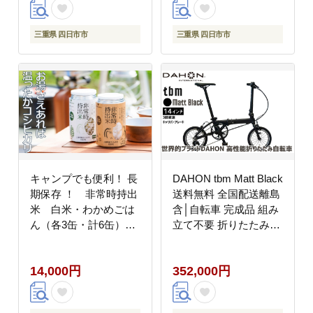
かめ 一人暮らし お湯
お湯だけ 水 水だけ 賞
味期限 保存米 保存食
三重県 四日市市
三重県 四日市市
］
キャンプでも便利！ 長
DAHON tbm Matt Black
期保存 ！ 非常時持出
送料無料 全国配送離島
米 白米・わかめごは
含│自転車 完成品 組み
ん（各3缶・計6缶）
立て不要 折りたたみ自
（製造日から８年）
転車 通勤 通学 サイク
［ 災害 災害時米 防災
リング 新生活 武田産業
14,000円
352,000円
備蓄 備蓄米 非常 非常
三重県 四日市市 ふるさ
時 非常米 非常食 米 ご
と納税
はん ご飯 わかめ 一人