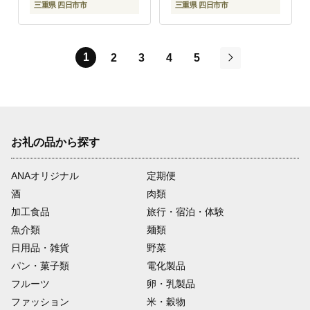
暮らし お湯 お湯だけ
三重県 四日市市
三重県 四日市市
水 水だけ 賞味期限 保
存米 保存食 ］
1
2
3
4
5
次
お礼の品から探す
ANAオリジナル
定期便
酒
肉類
加工食品
旅行・宿泊・体験
魚介類
麺類
日用品・雑貨
野菜
パン・菓子類
電化製品
フルーツ
卵・乳製品
ファッション
米・穀物