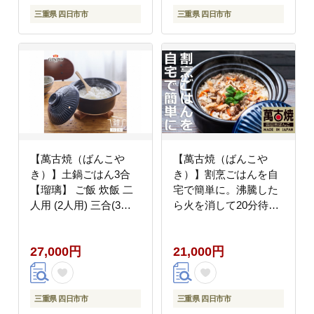
三重県 四日市市
三重県 四日市市
【萬古焼（ばんこや
【萬古焼（ばんこや
き）】土鍋ごはん3合
き）】割烹ごはんを自
【瑠璃】 ご飯 炊飯 二
宅で簡単に。沸騰した
人用 (2人用) 三合(3合)
ら火を消して20分待つ
家族 子供 料理 贈り物
だけで、粒立ちのよい
【直火専用・レンジ温
美味しいごはん！萬古
27,000円
21,000円
めOK】(3合 1.8L 計量
焼 銀峯陶器 菊花ごはん
カップ不要 火加減簡
土鍋 2合炊き
単) 菊花 銀峯 GINPO
三重県 四日市市
三重県 四日市市