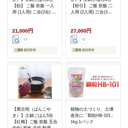
【飴】 ご飯 炊飯 一人
【粉引】 ご飯 炊飯 二
用 (1人用) 二合(2合) 家
人用 (2人用) 三合(3合)
族 子供 料理 贈り物
家族 子供 料理 贈り物
【直火専用・レンジ温
【直火専用・レンジ温
21,000円
27,000円
めOK】(2合 1.2L 計量
めOK】(3合 1.8L 計量
カップ不要 火加減簡
カップ不要 火加減簡
単) 菊花 銀峯 GINPO
単) 菊花 銀峯 GINPO
三重県 四日市市
三重県 四日市市
【萬古焼（ばんこや
植物の土づくり、土壌
き）】土鍋ごはん5合
改良に「顆粒HB-101」
【紅梅】ご飯 炊飯 五合
1kg 1パック
(5合) 家族 子供 料理 贈