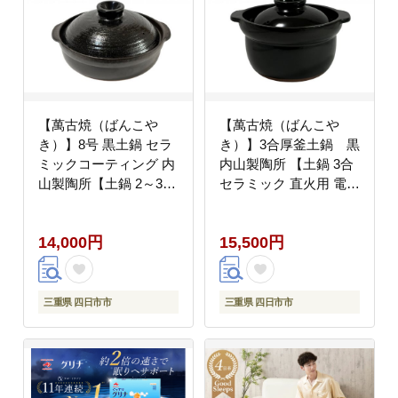
【萬古焼（ばんこや
【萬古焼（ばんこや
き）】8号 黒土鍋 セラ
き）】3合厚釜土鍋 黒
ミックコーティング 内
内山製陶所 【土鍋 3合
山製陶所【土鍋 2～3人
セラミック 直火用 電子
用 セラミック 直火用
レンジ対応 お手入れ簡
電子レンジ対応 お手入
単 食洗器対応 三重県
14,000円
15,500円
れ簡単 食洗器対応 三重
三重 四日市市 四日市
県 三重 四日市市 四日
四日市市ふるさと納税
市 四日市市ふるさと納
四日市ふるさと納税】
税 四日市ふるさと納
三重県 四日市市
三重県 四日市市
税】