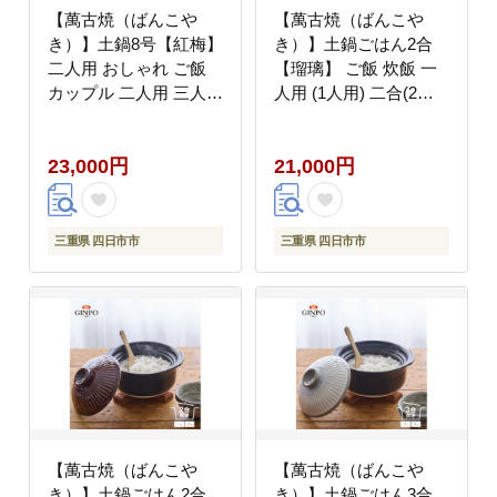
【萬古焼（ばんこや
【萬古焼（ばんこや
き）】土鍋8号【紅梅】
き）】土鍋ごはん2合
二人用 おしゃれ ご飯
【瑠璃】 ご飯 炊飯 一
カップル 二人用 三人用
人用 (1人用) 二合(2合)
夫婦 家族 2人 3人 煮物
家族 子供 料理 贈り物
料理【直火・レンジ・
【直火専用・レンジ温
23,000円
21,000円
炊飯】（8号1.9L炊飯計
めOK】(2合 1.2L 計量
量カップ不要）菊花 銀
カップ不要 火加減簡
峯 GINPO 鍋
単) 菊花 銀峯 GINPO
三重県 四日市市
三重県 四日市市
【萬古焼（ばんこや
【萬古焼（ばんこや
き）】土鍋ごはん2合
き）】土鍋ごはん3合