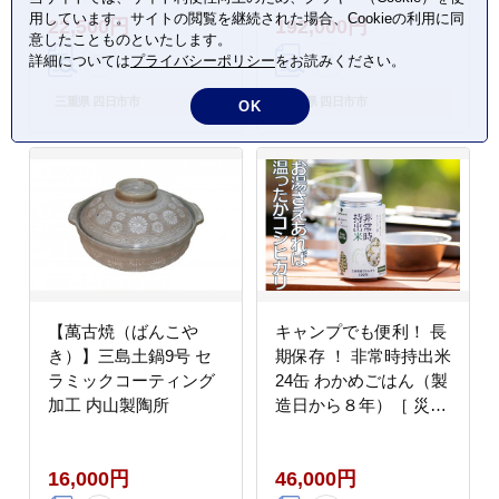
転車 サイクリング 新生
用しています。サイトの閲覧を継続された場合、Cookieの利用に同
22,500円
192,000円
活 武田産業 三重県 四
意したことものといたします。
日市市 ふるさと納税
詳細については
プライバシーポリシー
をお読みください。
三重県 四日市市
三重県 四日市市
OK
【萬古焼（ばんこや
キャンプでも便利！ 長
き）】三島土鍋9号 セ
期保存 ！ 非常時持出米
ラミックコーティング
24缶 わかめごはん（製
加工 内山製陶所
造日から８年）［ 災害
災害時米 防災 備蓄 備
蓄米 非常 非常時 非常
16,000円
46,000円
米 非常食 米 ごはん わ