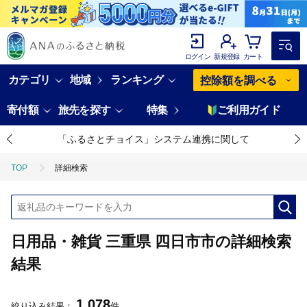
ログイン
新規登録
カート
カテゴリ
地域
ランキング
控除額を調べる
寄付額
旅先を探す
特集
ご利用ガイド
「ふるさとチョイス」システム連携に関して
TOP
詳細検索
日用品・雑貨 三重県 四日市市の詳細検索
結果
1,078
絞り込み結果：
件