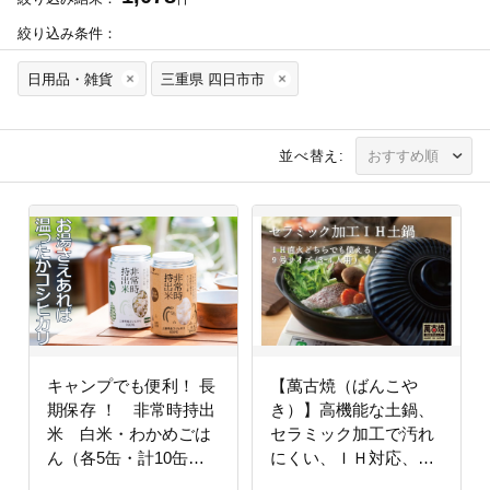
絞り込み条件：
日用品・雑貨
三重県 四日市市
並べ替え:
キャンプでも便利！ 長
【萬古焼（ばんこや
期保存 ！ 非常時持出
き）】高機能な土鍋、
米 白米・わかめごは
セラミック加工で汚れ
ん（各5缶・計10缶）
にくい、ＩＨ対応、モ
（製造日から８年）
ダンなデザイン。菊花