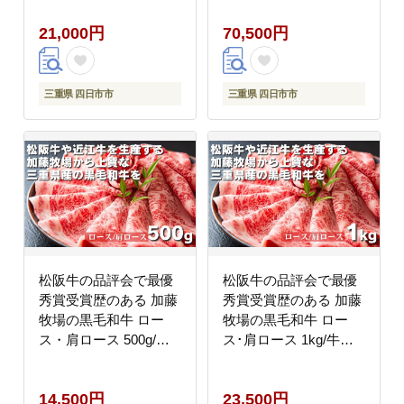
［ 災害 災害時米 防災
瑠璃釉 （きっかるりゆ
21,000円
70,500円
備蓄 備蓄米 非常 非常
う）9号 （3～4人用）
時 非常米 非常食 米 ご
セラミック加工 ＩＨ土
はん ご飯 わかめ 一人
鍋
暮らし お湯 お湯だけ
三重県 四日市市
三重県 四日市市
水 水だけ 賞味期限 保
存米 保存食 ］
松阪牛の品評会で最優
松阪牛の品評会で最優
秀賞受賞歴のある 加藤
秀賞受賞歴のある 加藤
牧場の黒毛和牛 ロー
牧場の黒毛和牛 ロー
ス・肩ロース 500g/牛
ス･肩ロース 1kg/牛肉
肉 国産牛 国産 和牛 大
国産牛 国産 和牛 大容
容量 冷凍便 年末年始
量 冷凍便 年末年始 お
14,500円
23,500円
お正月 黒毛和牛 ロース
正月 黒毛和牛 ロース