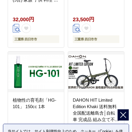
り物【直火専用・レン
ジ温めOK】(5合 2.6L
32,000円
23,500円
計量 カップ不要 火加減
簡単) 菊花 銀峯 GINPO
三重県 四日市市
三重県 四日市市
植物性の育毛剤「HG-
DAHON HIT Limited
101」 150cc 1本
Edition Khaki 送料無料
全国配送離島含│自転
車 完成品 組み立て不要
通勤 通学 折りたたみ自
当サイトでは、サイト利便性向上のため、クッキー（Cookie）を使