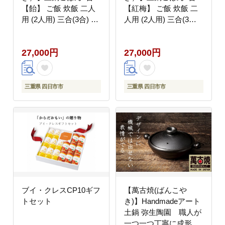
【飴】 ご飯 炊飯 二人
【紅梅】 ご飯 炊飯 二
用 (2人用) 三合(3合) 家
人用 (2人用) 三合(3合)
族 子供 料理 贈り物
家族 子供 料理 贈り物
【直火専用・レンジ温
【直火専用・レンジ温
27,000円
27,000円
めOK】(3合 1.8L 計量
めOK】(3合 1.8L 計量
カップ不要 火加減簡
カップ不要 火加減簡
単) 菊花 銀峯 GINPO
単) 菊花 銀峯 GINPO
三重県 四日市市
三重県 四日市市
ブイ・クレスCP10ギフ
【萬古焼(ばんこや
トセット
き)】Handmadeアート
土鍋 弥生陶園 職人が
一つ一つ丁寧に成形し