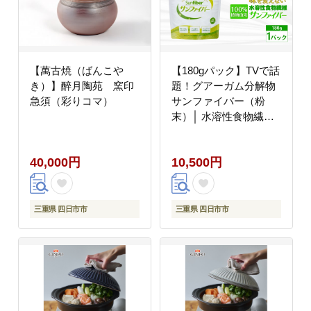
【萬古焼（ばんこや
【180gパック】TVで話
き）】醉月陶苑 窯印
題！グアーガム分解物
急須（彩りコマ）
サンファイバー（粉
末）│ 水溶性食物繊維
医療 介護 プレバイオテ
ィクス 発酵性食物繊維
40,000円
10,500円
健康食品 サプリ 個包装
太陽化学 三重県 四日市
市 ふるさと納税
三重県 四日市市
三重県 四日市市