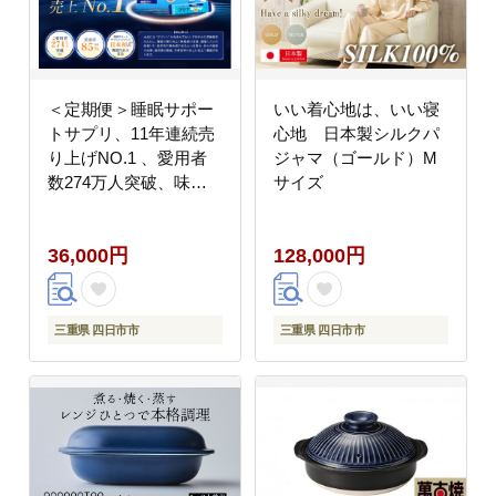
＜定期便＞睡眠サポー
いい着心地は、いい寝
トサプリ、11年連続売
心地 日本製シルクパ
り上げNO.1 、愛用者
ジャマ（ゴールド）M
数274万人突破、味の
サイズ
素グリナ(R)（機能性表
示食品） スティック30
36,000円
128,000円
本入り×2回発送（約60
日分）【三重県 三重 四
日市市 四日市 四日市市
ふるさと納税 四日市ふ
三重県 四日市市
三重県 四日市市
るさと納税】