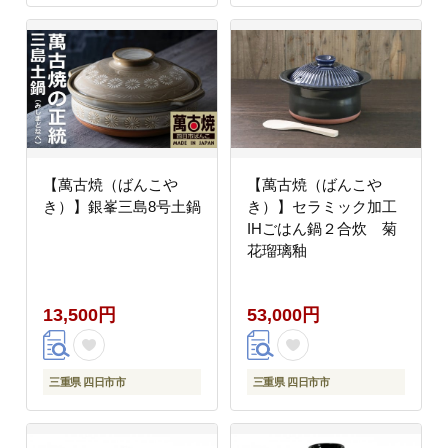
【萬古焼（ばんこや
【萬古焼（ばんこや
き）】銀峯三島8号土鍋
き）】セラミック加工
IHごはん鍋２合炊 菊
花瑠璃釉
13,500円
53,000円
三重県 四日市市
三重県 四日市市