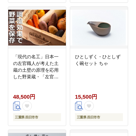
「現代の名工」日本一
ひとしずく・ひとしず
の左官職人が考えた土
く碗セット ちゃ
蔵の土壁の原理を応用
した野菜蔵・「左官職
人が考えた小さな野菜
蔵」蒼築舎
48,500円
15,500円
三重県 四日市市
三重県 四日市市