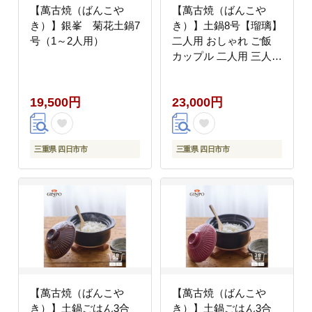
【萬古焼（ばんこや
【萬古焼（ばんこや
き）】銀峯 菊花土鍋7
き）】土鍋8号【瑠璃】
号（1～2人用）
二人用 おしゃれ ご飯
カップル 二人用 三人用
夫婦 家族 2人 3人 煮物
料理【直火・レンジ・
19,500円
23,000円
炊飯】（8号1.9L炊飯計
量カップ不要）菊花 銀
峯 GINPO 鍋
三重県 四日市市
三重県 四日市市
【萬古焼（ばんこや
【萬古焼（ばんこや
き）】土鍋ごはん3合
き）】土鍋ごはん3合