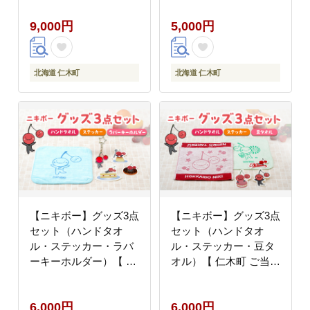
小物 日用品 】[仁木町
雑貨 小物 日用品 】[仁
9,000円
5,000円
観光協会]
木町観光協会]
北海道 仁木町
北海道 仁木町
【ニキボー】グッズ3点
【ニキボー】グッズ3点
セット（ハンドタオ
セット（ハンドタオ
ル・ステッカー・ラバ
ル・ステッカー・豆タ
ーキーホルダー）【 仁
オル）【 仁木町 ご当地
木町 ご当地 ゆるキャラ
ゆるキャラ タオル 雑貨
タオル 雑貨 小物 日用
小物 日用品 】[仁木町
6,000円
6,000円
品 】[仁木町観光協会]
観光協会]