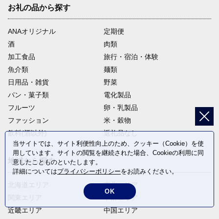
お礼の品から探す
ANAオリジナル
定期便
酒
肉類
加工食品
旅行・宿泊・体験
魚介類
麺類
日用品・雑貨
野菜
パン・菓子類
電化製品
フルーツ
卵・乳製品
ファッション
米・穀物
飲料(酒以外)
返礼品なし
当サイトでは、サイト利便性向上のため、クッキー（Cookie）を使
用しています。サイトの閲覧を継続された場合、Cookieの利用に同
地域から探す
意したことものといたします。
詳細については
プライバシーポリシー
をお読みください。
北海道エリア
東北エリア
OK
関東エリア
中部エリア
近畿エリア
中国エリア