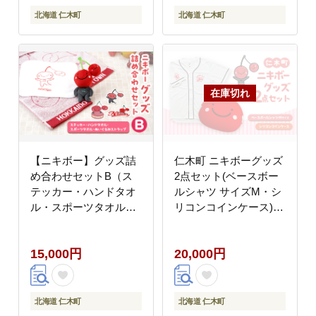
品 】[仁木町観光協会]
北海道 仁木町
北海道 仁木町
【ニキボー】グッズ詰
仁木町 ニキボーグッズ
め合わせセットB（ス
2点セット(ベースボー
テッカー・ハンドタオ
ルシャツ サイズM・シ
ル・スポーツタオル・
リコンコインケース)【
ぬいぐるみストラッ
ご当地 ゆるキャラ 可愛
プ）【 仁木町 ご当地
い マスコット グッズ
15,000円
20,000円
ゆるキャラ タオル 雑貨
雑貨 小物 日用品 さく
小物 日用品 】[仁木町
らんぼ 】
観光協会]
北海道 仁木町
北海道 仁木町