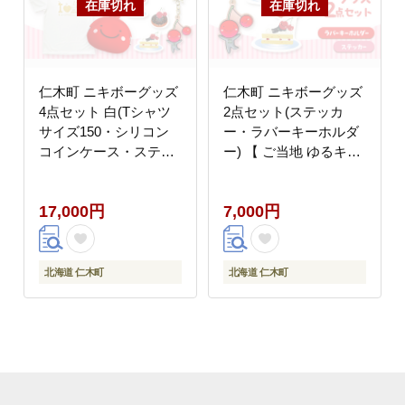
仁木町 ニキボーグッズ
仁木町 ニキボーグッズ
4点セット 白(Tシャツ
2点セット(ステッカ
サイズ150・シリコン
ー・ラバーキーホルダ
コインケース・ステッ
ー) 【 ご当地 ゆるキャ
カー・ラバーキーホル
ラ 可愛い マスコット
ダー) 【 ご当地 ゆるキ
グッズ 雑貨 小物 日用
17,000円
7,000円
ャラ 可愛い マスコット
品 さくらんぼ 】
グッズ 雑貨 小物 日用
品 さくらんぼ 】
北海道 仁木町
北海道 仁木町