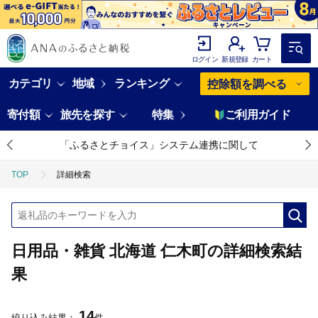
ログイン
新規登録
カート
カテゴリ
地域
ランキング
控除額を調べる
寄付額
旅先を探す
特集
ご利用ガイド
「ふるさとチョイス」システム連携に関して
TOP
詳細検索
日用品・雑貨 北海道 仁木町の詳細検索結
果
14
絞り込み結果：
件