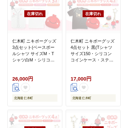
仁木町 ニキボーグッズ
仁木町 ニキボーグッズ
3点セット(ベースボー
4点セット 黒(Tシャツ
ルシャツ サイズM・T
サイズ150・シリコン
シャツ白M・シリコン
コインケース・ステッ
コインケース) 【 ご当
カー・ラバーキーホル
地 ゆるキャラ 可愛い
ダー) 【 ご当地 ゆるキ
26,000円
17,000円
マスコット グッズ 雑貨
ャラ 可愛い マスコット
小物 日用品 さくらんぼ
グッズ 雑貨 小物 日用
】
品 さくらんぼ 】
北海道 仁木町
北海道 仁木町