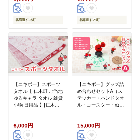
北海道 仁木町
北海道 仁木町
【ニキボー】スポーツ
【ニキボー】グッズ詰
タオル【 仁木町 ご当地
め合わせセットA（ス
ゆるキャラ タオル 雑貨
テッカー・ハンドタオ
小物 日用品 】[仁木町
ル・コースター・ぬい
観光協会]
ぐるみストラップ・ラ
バーキーホルダー・ア
6,000円
15,000円
クリルスタンド）【 仁
木町 ご当地 ゆるキャラ
タオル 雑貨 小物 日用