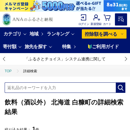
ログイン
新規登録
カート
カテゴリ
地域
ランキング
控除額を調べる
寄付額
旅先を探す
特集
ご利用ガイド
「ふるさとチョイス」システム連携に関して
TOP
詳細検索
飲料（酒以外） 北海道 白糠町の詳細検索
結果
1
絞り込み結果：
件