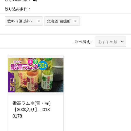
絞り込み条件：
飲料（酒以外）
北海道 白糠町
並べ替え:
鍛高ラムネ(青・赤)
【30本入り】_I013-
0178