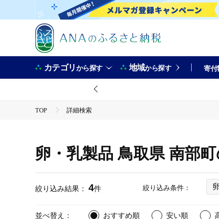
カテゴリ
地域
から探す
から探す
寄付
TOP
詳細検索
卵・乳製品 鳥取県 南部
4
絞り込み条件：
絞り込み結果：
件
並べ替え：
おすすめ順
安い順