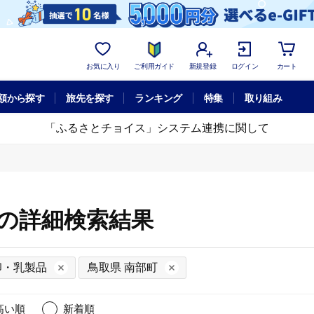
お気に入り
ご利用ガイド
新規登録
ログイン
カート
額から探す
旅先を探す
ランキング
特集
取り組み
「ふるさとチョイス」システム連携に関して
町の詳細検索結果
卵・乳製品
鳥取県 南部町
高い順
新着順