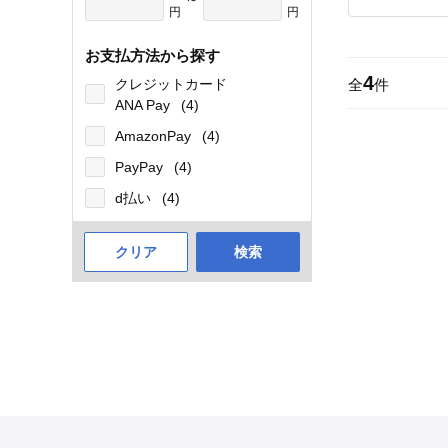
円
円
お支払方法から探す
4
クレジットカード
全
件
ANA Pay
(4)
AmazonPay
(4)
PayPay
(4)
d払い
(4)
クリア
検索