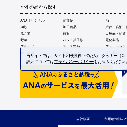
お礼の品から探す
ANAオリジナル
定期便
酒
肉類
加工食品
旅行・宿泊・
魚介類
麺類
日用品・雑貨
野菜
パン・菓子類
電化製品
フルーツ
卵・乳製品
ファッション
米・穀物
飲料(酒以外)
返礼品なし
当サイトでは、サイト利便性向上のため、クッキー（Coo
詳細については
プライバシーポリシー
をお読みください
会社概要
利用者情報の