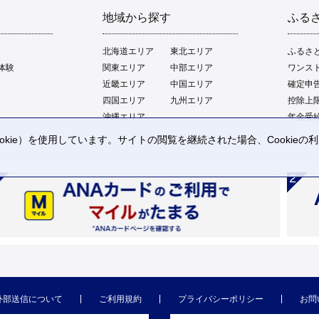
地域から探す
ふる
北海道エリア
東北エリア
ふるさ
体験
関東エリア
中部エリア
ワンス
近畿エリア
中国エリア
確定申
四国エリア
九州エリア
控除上
沖縄エリア
年金受
kie）を使用しています。サイトの閲覧を継続された場合、Cookie
。
外部送信について
ご利用規約
プライバシーポリシー
お問