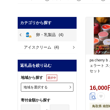
カテゴリから探す
卵・乳製品
(4)
アイスクリーム
(4)
pa cherr
返礼品を絞り込む
ェラート ス
セット
地域から探す
選択中
16,000
地域を選択する
寄付金額から探す
鳥取県 南部
～