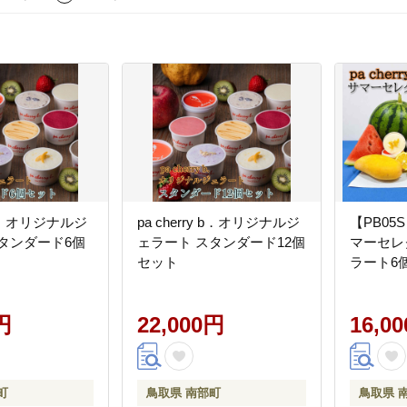
y b．オリジナルジ
pa cherry b．オリジナルジ
【PB05S】
タンダード6個
ェラート スタンダード12個
マーセレ
セット
ラート6
円
22,000円
16,0
町
鳥取県 南部町
鳥取県 