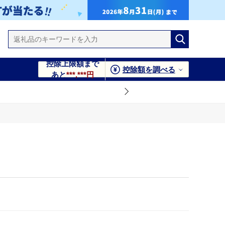
控除上限額まで
控除額を調べる
あと
***,***円