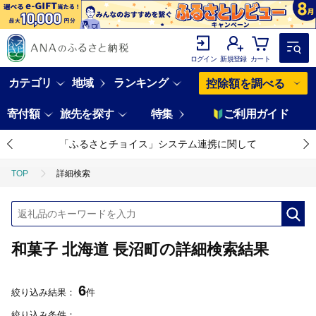
ログイン
新規登録
カート
カテゴリ
地域
ランキング
控除額を調べる
寄付額
旅先を探す
特集
ご利用ガイド
「ふるさとチョイス」システム連携に関して
TOP
詳細検索
和菓子 北海道 長沼町の詳細検索結果
6
絞り込み結果：
件
絞り込み条件：