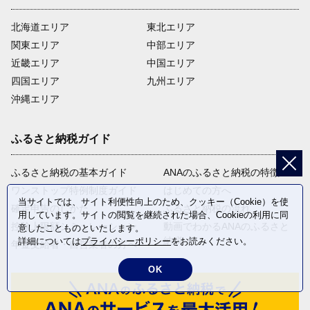
北海道エリア
東北エリア
関東エリア
中部エリア
近畿エリア
中国エリア
四国エリア
九州エリア
沖縄エリア
ふるさと納税ガイド
ふるさと納税の基本ガイド
ANAのふるさと納税の特徴
ワンストップ特例制度ガイド
はじめての方へ
当サイトでは、サイト利便性向上のため、クッキー（Cookie）を使
確定申告のしかた
ふるさと納税の流れ
用しています。サイトの閲覧を継続された場合、Cookieの利用に同
控除上限額シミュレーション
動画でわかるANAのふるさと
意したことものといたします。
納税
詳細については
プライバシーポリシー
をお読みください。
年金受給者・自営業者の方へ
OK