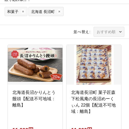
和菓子
北海道 長沼町
並べ替え:
北海道長沼かりんとう
北海道長沼町 菓子匠森
饅頭【配送不可地域：
下松風庵の長沼めーく
離島】
ぃん 22個【配送不可地
域：離島】