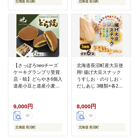
北海道 長沼町
北海道 長沼町
【さっぽろneoチーズ
北海道長沼町産大豆使
ケーキグランプリ受賞
用! 揚げ大豆スナック
店・暁】どらやき6個入
うすしお・のりしお・
道産小豆と道産小麦を
だしあじ 3種類×各2袋
使用
合計6袋
9,000円
8,000円
北海道 長沼町
北海道 長沼町