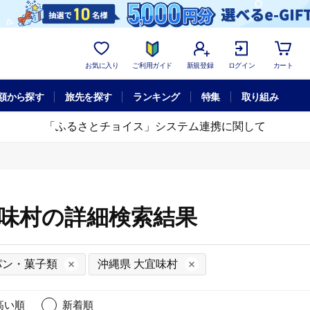
お気に入り
ご利用ガイド
新規登録
ログイン
カート
額から探す
旅先を探す
ランキング
特集
取り組み
「ふるさとチョイス」システム連携に関して
宜味村の詳細検索結果
パン・菓子類
沖縄県 大宜味村
高い順
新着順