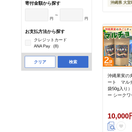
沖縄県 大宜
寄付金額から探す
～
円
円
お支払方法から探す
クレジットカード
ANA Pay
(8)
クリア
検索
沖縄果実の
ート マルチ
袋50g入り
ー シークワ
わーさー チ
ン 果実 お
か 甘酸っぱ
10,000
わ 大宜味 
る 送料無料