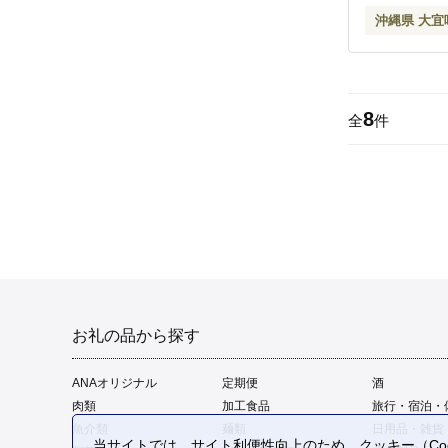
土産 ふるさ
沖縄県 大宜
8
全
件
お礼の品から探す
ANAオリジナル
定期便
酒
肉類
加工食品
旅行・宿泊・
魚介類
麺類
日用品・雑貨
当サイトでは、サイト利便性向上のため、クッキー（Coo