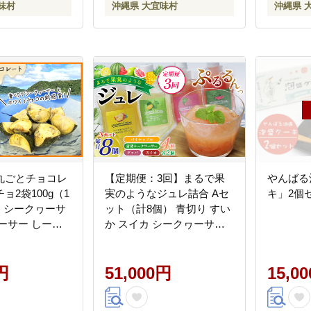
味村
沖縄県 大宜味村
沖縄県 
丸ごとチョコレ
【定期便：3回】まるで果
やんばる
ョ2袋100g（1
実のようなジュレ詰合 Aセ
キ」2個
） シークヮーサ
ット（計8個） 青切り すい
ーサー しーく
か スイカ シークヮーサー
ョコ ノビレチ
パイン ぱいん グアバ じゅ
菓子 加工品 爽や
れ フルーツ パイナップル
い 沖縄 おきな
円
ギフト プレゼント 送料無
51,000円
15,0
大宜味村 やんば
料 ジュレ 取り寄せ クエン
 県産 ご当地 お
酸 ノビレチン ビタミンＣ