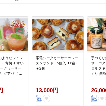
のようなジュレ
厳選シークヮーサーのレー
手づくり
ト 青切り すい
ズンサンド（5個入り1箱）
サーバタ
シークヮーサー
＋2個
ミルクキ
ん グアバ じゅ
くり 無
 パイナップル
ー バタ
ゼント 送料無
ク キャ
取り寄せ クエン
円
13,000円
縄県産 
26,0
ン ビタミンＣ
お土産 
南国
取り寄せ
味しい 