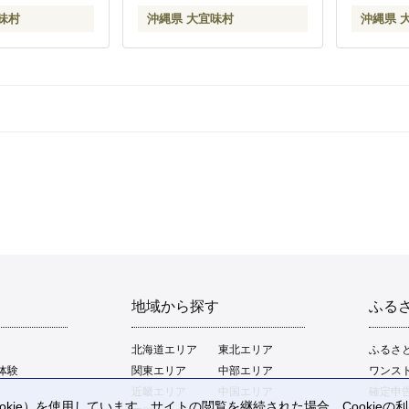
と納税
トロピカル 3回定期便
味村
沖縄県 大宜味村
沖縄県 
地域から探す
ふる
北海道エリア
東北エリア
ふるさ
体験
関東エリア
中部エリア
ワンス
近畿エリア
中国エリア
確定申
kie）を使用しています。サイトの閲覧を継続された場合、Cookie