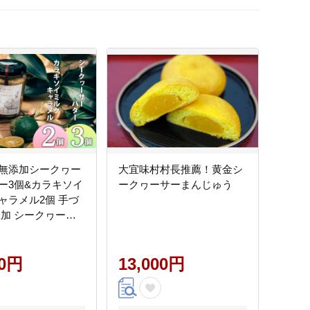
無添加シークヮー
大宜味村村長推薦！黄金シ
ー3個&カラキソイ
ークヮーサーまんじゅう
ャラメル2個 手づ
添加 シークヮーサ
ー カラキ ソイミル
ラメル 大宜味村 沖
おすすめ オススメ
00円
13,000円
贈り物 プレゼント
 大自然 セット 美
やんばる ヤンバル