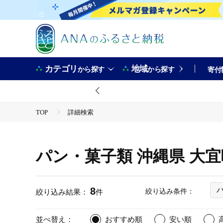
カテゴリ
地域
から探す
から探す
寄付
TOP
詳細検索
パン・菓子類 沖縄県 大
8
絞り込み条件：
絞り込み結果：
件
並べ替え：
おすすめ順
安い順