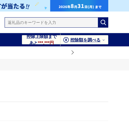
控除上限額まで
控除額を調べる
あと
***,***円