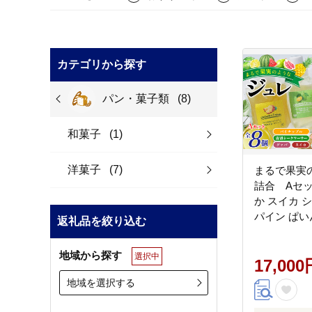
カテゴリから探す
パン・菓子類
(8)
和菓子
(1)
洋菓子
(7)
まるで果実
詰合 Aセッ
か スイカ 
パイン ぱい
返礼品を絞り込む
れ フルーツ
ギフト プレ
地域から探す
選択中
料 ジュレ 
17,000
酸 ノビレチ
地域を選択する
トロピカル 