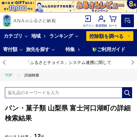
ログイン
新規登録
カート
カテゴリ
地域
ランキング
控除額を調べる
寄付額
旅先を探す
特集
ご利用ガイド
「ふるさとチョイス」システム連携に関して
TOP
詳細検索
パン・菓子類 山梨県 富士河口湖町の詳細
検索結果
12
絞り込み結果：
件