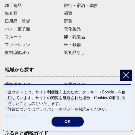
加工食品
旅行・宿泊・体験
魚介類
麺類
日用品・雑貨
野菜
パン・菓子類
電化製品
フルーツ
卵・乳製品
ファッション
米・穀物
飲料(酒以外)
返礼品なし
地域から探す
北海道エリア
東北エリア
当サイトでは、サイト利便性向上のため、クッキー（Cookie）を使
関東エリア
中部エリア
用しています。サイトの閲覧を継続された場合、Cookieの利用に同
近畿エリア
中国エリア
意したことものといたします。
四国エリア
九州エリア
詳細については
プライバシーポリシー
をお読みください。
沖縄エリア
OK
ふるさと納税ガイド