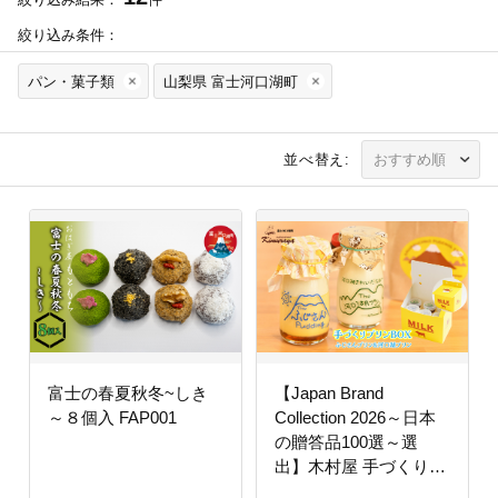
絞り込み条件：
パン・菓子類
山梨県 富士河口湖町
並べ替え:
富士の春夏秋冬~しき
【Japan Brand
～８個入 FAP001
Collection 2026～日本
の贈答品100選～選
出】木村屋 手づくりプ
リンBOX FBD001