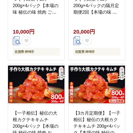
200g×4パック【本場の
200g×4パックの隔月定
味 秘伝の味 焼肉 ご飯
期便2回【本場の味 秘
のお供 韓国 焼肉 豚キ
伝の味 焼肉 ご飯のお供
ムチ チャーハン 漬物
韓国 焼肉 豚キムチ チ
10,000円
20,000円
ピリ辛】(H104102)
ャーハン 漬物 ピリ辛】
(H104107)
佐賀県 神埼市
佐賀県 神埼市
【一子相伝】秘伝の大
【3カ月定期便】【一子
根カクテキキムチ
相伝】秘伝の大根カク
200g×4パック【本場の
テキキムチ 200g×4パッ
味 秘伝の味 焼肉 おつ
ク【本場の味 秘伝の味