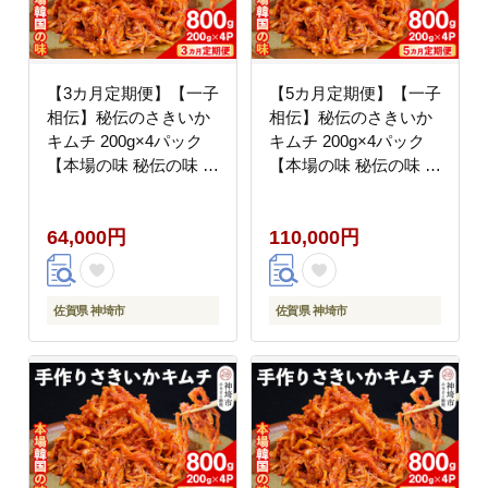
【3カ月定期便】【一子
【5カ月定期便】【一子
相伝】秘伝のさきいか
相伝】秘伝のさきいか
キムチ 200g×4パック
キムチ 200g×4パック
【本場の味 秘伝の味 焼
【本場の味 秘伝の味 焼
肉 おつまみ 韓国 ピリ
肉 おつまみ 韓国 ピリ
辛】(H104167)
辛】(H104168)
64,000円
110,000円
佐賀県 神埼市
佐賀県 神埼市