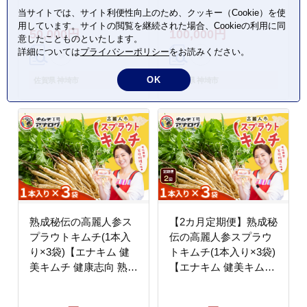
キムチ ご飯のお供 発酵
健康志向 熟成キムチ ご
当サイトでは、サイト利便性向上のため、クッキー（Cookie）を使
食品 手作り 辛味控えめ
飯のお供 発酵食品 手作
用しています。サイトの閲覧を継続された場合、Cookieの利用に同
50,000円
100,000円
国産素材】(H104187)
り 辛味控えめ 国産素
意したことものといたします。
材】(H104189)
詳細については
プライバシーポリシー
をお読みください。
OK
佐賀県 神埼市
佐賀県 神埼市
熟成秘伝の高麗人参ス
【2カ月定期便】熟成秘
プラウトキムチ(1本入
伝の高麗人参スプラウ
り×3袋)【エナキム 健
トキムチ(1本入り×3袋)
美キムチ 健康志向 熟成
【エナキム 健美キムチ
キムチ ご飯のお供 発酵
健康志向 熟成キムチ ご
食品 手作り 辛味控えめ
飯のお供 発酵食品 手作