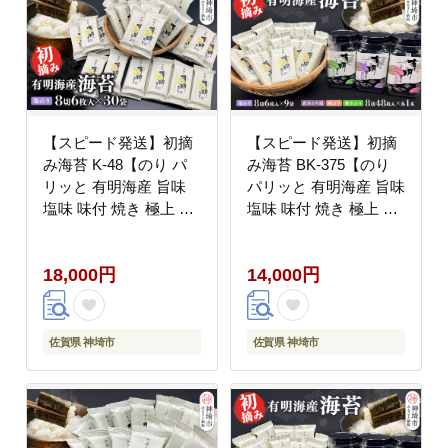
【スピード発送】初摘
【スピード発送】初摘
み海苔 K-48【のり パ
み海苔 BK-375【のり
リッと 有明海産 旨味
パリッと 有明海産 旨味
塩味 味付 焼き 極上 絶
塩味 味付 焼き 極上 絶
品 ミネラル 天然塩】
品 ミネラル 天然塩】
(H029124)
(H029125)
18,000円
14,000円
佐賀県 神埼市
佐賀県 神埼市