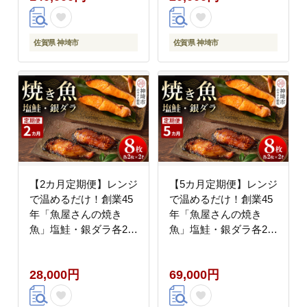
(H032116)
佐賀県 神埼市
佐賀県 神埼市
【2カ月定期便】レンジ
【5カ月定期便】レンジ
で温めるだけ！創業45
で温めるだけ！創業45
年「魚屋さんの焼き
年「魚屋さんの焼き
魚」塩鮭・銀ダラ各2枚
魚」塩鮭・銀ダラ各2枚
×2袋【魚料理 夕食 お
×2袋【魚料理 夕食 お
かず 簡単 手軽 レンチ
かず 簡単 手軽 レンチ
28,000円
69,000円
ン ふるさと納税】
ン ふるさと納税】
(H032113)
(H032115)