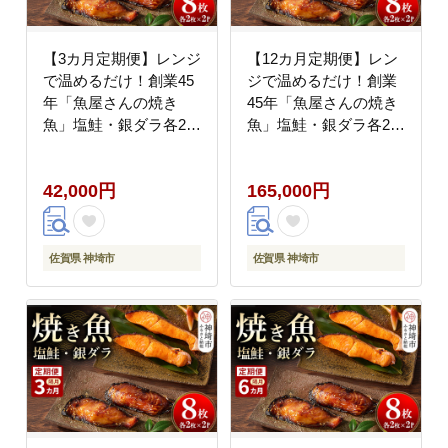
【3カ月定期便】レンジ
【12カ月定期便】レン
で温めるだけ！創業45
ジで温めるだけ！創業
年「魚屋さんの焼き
45年「魚屋さんの焼き
魚」塩鮭・銀ダラ各2枚
魚」塩鮭・銀ダラ各2枚
×2袋【魚料理 夕食 お
×2袋【魚料理 夕食 お
かず 簡単 手軽 レンチ
かず 簡単 手軽 レンチ
42,000円
165,000円
ン ふるさと納税】
ン ふるさと納税】
(H032114)
(H032117)
佐賀県 神埼市
佐賀県 神埼市