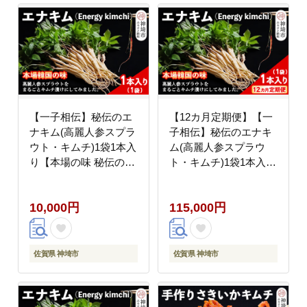
【一子相伝】秘伝のエ
【12カ月定期便】【一
ナキム(高麗人参スプラ
子相伝】秘伝のエナキ
ウト・キムチ)1袋1本入
ム(高麗人参スプラウ
り【本場の味 秘伝の味
ト・キムチ)1袋1本入り
韓国 ピリ辛 健康志向
【本場の味 秘伝の味 韓
滋養強壮】(H104142)
国 ピリ辛 健康志向 滋
10,000円
115,000円
養強壮】(H104146)
佐賀県 神埼市
佐賀県 神埼市