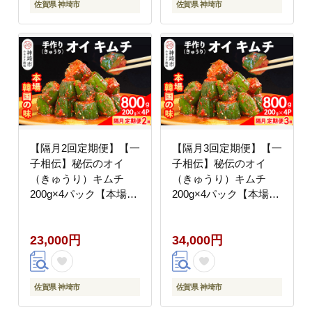
佐賀県 神埼市
佐賀県 神埼市
【隔月2回定期便】【一
【隔月3回定期便】【一
子相伝】秘伝のオイ
子相伝】秘伝のオイ
（きゅうり）キムチ
（きゅうり）キムチ
200g×4パック【本場の
200g×4パック【本場の
味 秘伝の味 焼肉 ご飯
味 秘伝の味 焼肉 ご飯
のお供 韓国 おつまみ
のお供 韓国 おつまみ
23,000円
34,000円
漬物 ピリ辛】
漬物 ピリ辛】
(H104131)
(H104132)
佐賀県 神埼市
佐賀県 神埼市