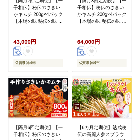
【隔月2回定期便】【一
【隔月3回定期便】【一
子相伝】秘伝のさきい
子相伝】秘伝のさきい
かキムチ 200g×4パック
かキムチ 200g×4パック
【本場の味 秘伝の味 焼
【本場の味 秘伝の味 焼
肉 おつまみ 韓国 ピリ
肉 おつまみ 韓国 ピリ
辛】(H104171)
辛】(H104172)
43,000円
64,000円
佐賀県 神埼市
佐賀県 神埼市
【隔月6回定期便】【一
【6カ月定期便】熟成秘
子相伝】秘伝のさきい
伝の高麗人参スプラウ