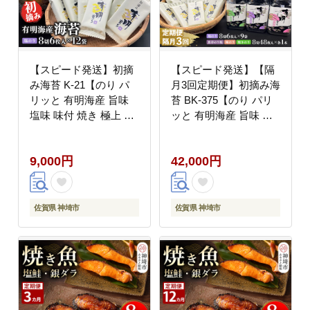
【スピード発送】初摘
【スピード発送】【隔
み海苔 K-21【のり パ
月3回定期便】初摘み海
リッと 有明海産 旨味
苔 BK-375【のり パリ
塩味 味付 焼き 極上 絶
ッと 有明海産 旨味 塩
品 ミネラル 天然塩】
味 味付 焼き 極上 絶品
(H029126)
ミネラル 天然塩】
9,000円
42,000円
(H029127)
佐賀県 神埼市
佐賀県 神埼市