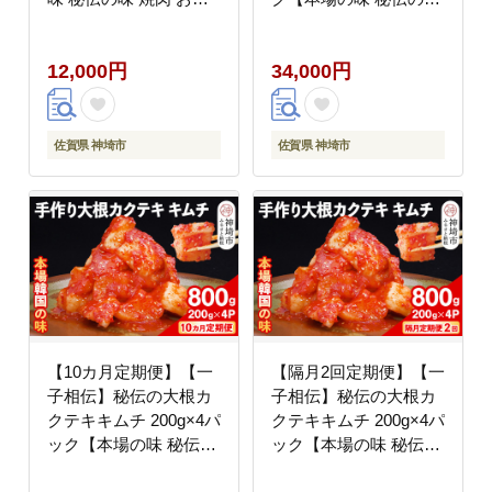
まみ 韓国 ピリ辛】
焼肉 おつまみ 韓国 ピ
(H104118)
リ辛】(H104119)
12,000円
34,000円
佐賀県 神埼市
佐賀県 神埼市
【10カ月定期便】【一
【隔月2回定期便】【一
子相伝】秘伝の大根カ
子相伝】秘伝の大根カ
クテキキムチ 200g×4パ
クテキキムチ 200g×4パ
ック【本場の味 秘伝の
ック【本場の味 秘伝の
味 焼肉 おつまみ 韓国
味 焼肉 おつまみ 韓国