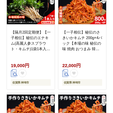
【隔月2回定期便】【一
【一子相伝】秘伝のさ
子相伝】秘伝のエナキ
きいかキムチ 200g×4パ
ム(高麗人参スプラウ
ック【本場の味 秘伝の
ト・キムチ)1袋1本入り
味 焼肉 おつまみ 韓国
【本場の味 秘伝の味 韓
ピリ辛】(H104166)
国 ピリ辛 健康志向 滋
19,000円
22,000円
養強壮】(H104147)
佐賀県 神埼市
佐賀県 神埼市