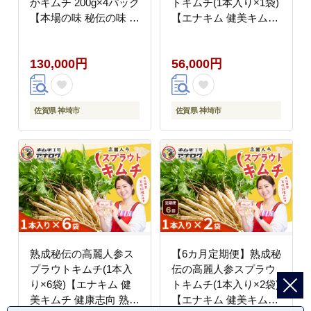
かキムチ 200g×4パック
トキムチ(1本入り×1袋)
【本場の味 秘伝の味 焼
【エナキム 健美キムチ
肉 おつまみ 韓国 ピリ
健康志向 熟成キムチ ご
辛】(H104173)
飯のお供 発酵食品 手作
130,000円
56,000円
り 辛味控えめ 国産素
材】(H104184)
佐賀県 神埼市
佐賀県 神埼市
熟成秘伝の高麗人参ス
【6カ月定期便】熟成秘
プラウトキムチ(1本入
伝の高麗人参スプラウ
り×6袋)【エナキム 健
トキムチ(1本入り×2袋)
美キムチ 健康志向 熟成
【エナキム 健美キムチ