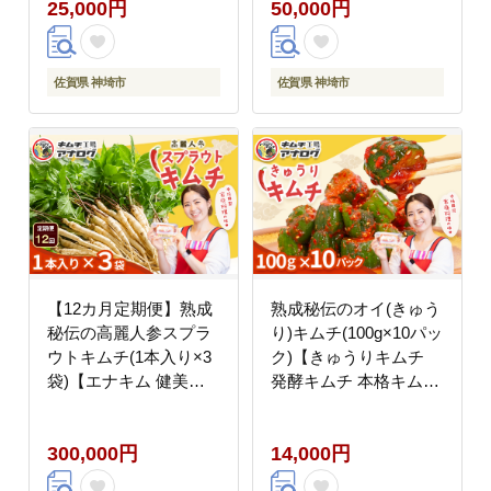
25,000円
50,000円
国産素材】(H104191)
り 辛味控えめ 国産素
材】(H104193)
佐賀県 神埼市
佐賀県 神埼市
【12カ月定期便】熟成
熟成秘伝のオイ(きゅう
秘伝の高麗人参スプラ
り)キムチ(100g×10パッ
ウトキムチ(1本入り×3
ク)【きゅうりキムチ
袋)【エナキム 健美キ
発酵キムチ 本格キムチ
ムチ 健康志向 熟成キム
国産手作り ご飯のお供
チ ご飯のお供 発酵食品
国産きゅうり 九州産 旨
300,000円
14,000円
手作り 辛味控えめ 国産
辛 特製ダレ】
素材】(H104195)
(H104197)