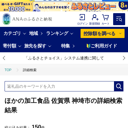
ログイン
新規登録
カート
カテゴリ
地域
ランキング
控除額を調べる
寄付額
旅先を探す
特集
ご利用ガイド
「ふるさとチョイス」システム連携に関して
TOP
詳細検索
ほかの加工食品 佐賀県 神埼市の詳細検索
結果
150
絞り込み結果：
件