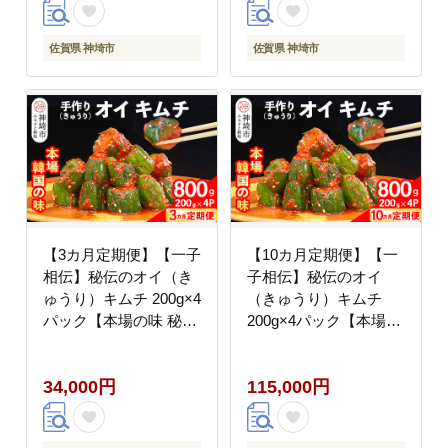
佐賀県 神埼市
佐賀県 神埼市
【3カ月定期便】【一子
【10カ月定期便】【一
相伝】秘伝のオイ（き
子相伝】秘伝のオイ
ゅうり）キムチ 200g×4
（きゅうり）キムチ
パック【本場の味 秘伝
200g×4パック【本場の
の味 焼肉 ご飯のお供
味 秘伝の味 焼肉 ご飯
韓国 おつまみ 漬物 ピ
のお供 韓国 おつまみ
34,000円
115,000円
リ辛】(H104127)
漬物 ピリ辛】
(H104129)