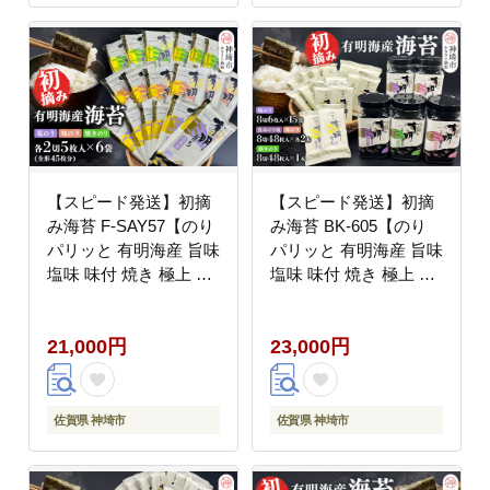
【スピード発送】初摘
【スピード発送】初摘
み海苔 F-SAY57【のり
み海苔 BK-605【のり
パリッと 有明海産 旨味
パリッと 有明海産 旨味
塩味 味付 焼き 極上 絶
塩味 味付 焼き 極上 絶
品 ミネラル 天然塩】
品 ミネラル 天然塩】
(H029122)
(H029123)
21,000円
23,000円
佐賀県 神埼市
佐賀県 神埼市