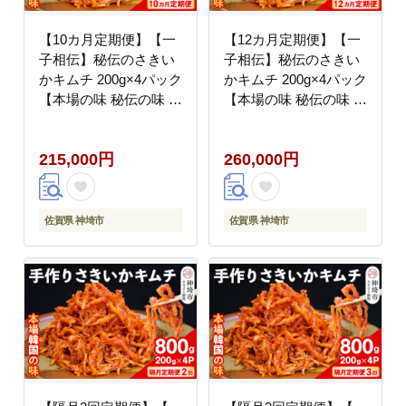
【10カ月定期便】【一
【12カ月定期便】【一
子相伝】秘伝のさきい
子相伝】秘伝のさきい
かキムチ 200g×4パック
かキムチ 200g×4パック
【本場の味 秘伝の味 焼
【本場の味 秘伝の味 焼
肉 おつまみ 韓国 ピリ
肉 おつまみ 韓国 ピリ
辛】(H104169)
辛】(H104170)
215,000円
260,000円
佐賀県 神埼市
佐賀県 神埼市