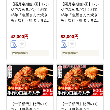
【隔月定期便3回】レン
【隔月定期便6回】レン
ジで温めるだけ！創業
ジで温めるだけ！創業
45年「魚屋さんの焼き
45年「魚屋さんの焼き
魚」塩鮭・銀ダラ各2枚
魚」塩鮭・銀ダラ各2枚
×2袋【魚料理 夕食 お
×2袋【魚料理 夕食 お
かず 簡単 手軽 レンチ
かず 簡単 手軽 レンチ
42,000円
83,000円
ン ふるさと納税】
ン ふるさと納税】
(H032119)
(H032120)
佐賀県 神埼市
佐賀県 神埼市
【一子相伝】秘伝のて
【一子相伝】秘伝のて
づくり白菜キムチ
づくり白菜キムチ