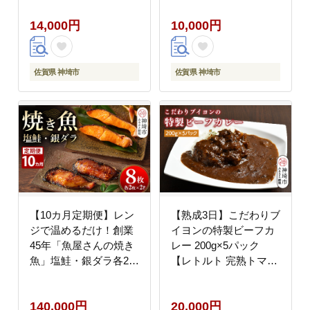
のお供 手巻き寿司 老
14,000円
10,000円
舗】(H119104)
佐賀県 神埼市
佐賀県 神埼市
【10カ月定期便】レン
【熟成3日】こだわりブ
ジで温めるだけ！創業
イヨンの特製ビーフカ
45年「魚屋さんの焼き
レー 200g×5パック
魚」塩鮭・銀ダラ各2枚
【レトルト 完熟トマト
×2袋【魚料理 夕食 お
芳醇 濃厚 冷凍 簡単】
かず 簡単 手軽 レンチ
(H077102)
140,000円
20,000円
ン ふるさと納税】