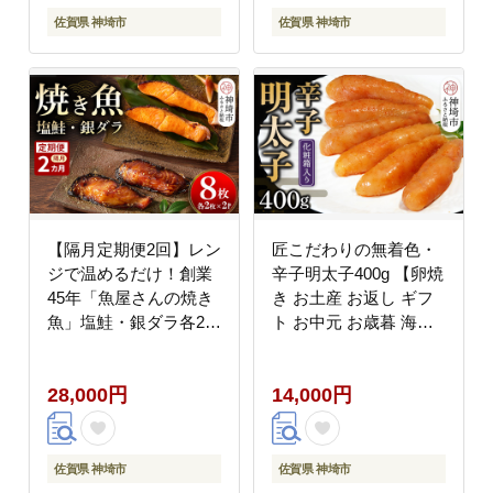
佐賀県 神埼市
佐賀県 神埼市
【隔月定期便2回】レン
匠こだわりの無着色・
ジで温めるだけ！創業
辛子明太子400g 【卵焼
45年「魚屋さんの焼き
き お土産 お返し ギフ
魚」塩鮭・銀ダラ各2枚
ト お中元 お歳暮 海鮮
×2袋【魚料理 夕食 お
魚介類】(H024107)
かず 簡単 手軽 レンチ
28,000円
14,000円
ン ふるさと納税】
(H032118)
佐賀県 神埼市
佐賀県 神埼市