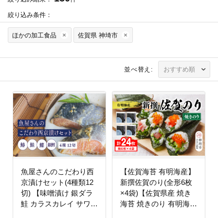
絞り込み条件：
ほかの加工食品
佐賀県 神埼市
並べ替え:
魚屋さんのこだわり西
【佐賀海苔 有明海産】
京漬けセット(4種類12
新撰佐賀のり(全形6枚
切) 【味噌漬け 銀ダラ
×4袋)【佐賀県産 焼き
鮭 カラスカレイ サワラ
海苔 焼きのり 有明海苔
脂がのった】(H071120)
国産海苔 おにぎり ご飯