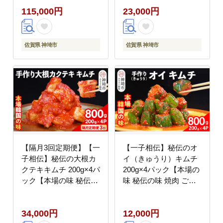
ピリ辛】(H104121)
ピリ辛】(H104123)
115,000円
23,000円
佐賀県 神埼市
佐賀県 神埼市
【隔月3回定期便】【一
【一子相伝】秘伝のオ
子相伝】秘伝の大根カ
イ（きゅうり）キムチ
クテキキムチ 200g×4パ
200g×4パック【本場の
ック【本場の味 秘伝の
味 秘伝の味 焼肉 ご飯
味 焼肉 おつまみ 韓国
のお供 韓国 おつまみ
ピリ辛】(H104124)
漬物 ピリ辛】
34,000円
12,000円
(H104126)