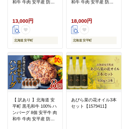
和牛 牛肉 安平産 防腐
和牛 牛肉 安平産 防腐
剤不使用 着色料不使用
剤不使用 着色料不使用
冷凍 解凍不要 簡単調理
冷凍 解凍不要 簡単調理
13,000円
18,000円
おかず 安平
おかず 安平
北海道 安平町
北海道 安平町
【 訳あり 】北海道 安
あびら菜の花オイル3本
平町 黒毛和牛 100% ハ
セット【1579411】
ンバーグ 8個 安平牛 肉
和牛 牛肉 安平産 防腐
剤不使用 着色料不使用