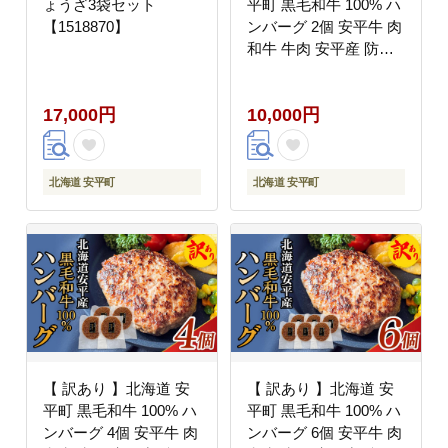
ょうざ3袋セット
平町 黒毛和牛 100% ハ
【1518870】
ンバーグ 2個 安平牛 肉
和牛 牛肉 安平産 防腐
剤不使用 着色料不使用
冷凍 解凍不要 簡単調理
17,000円
10,000円
おかず 安平
北海道 安平町
北海道 安平町
【 訳あり 】北海道 安
【 訳あり 】北海道 安
平町 黒毛和牛 100% ハ
平町 黒毛和牛 100% ハ
ンバーグ 4個 安平牛 肉
ンバーグ 6個 安平牛 肉