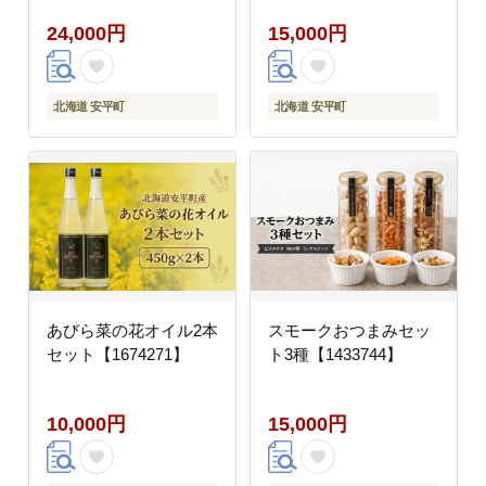
冷凍 解凍不要 簡単調理
24,000円
15,000円
おかず 安平
北海道 安平町
北海道 安平町
あびら菜の花オイル2本
スモークおつまみセッ
セット【1674271】
ト3種【1433744】
10,000円
15,000円