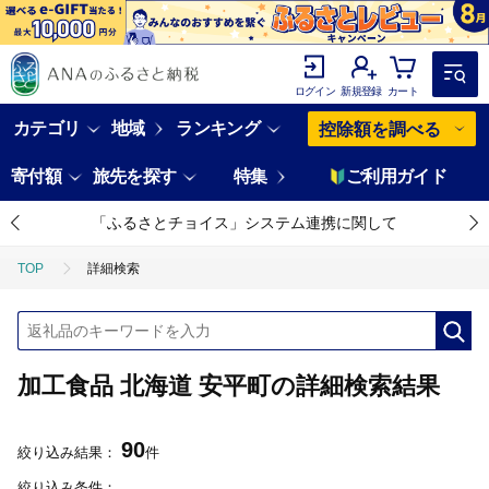
ログイン
新規登録
カート
カテゴリ
地域
ランキング
控除額を調べる
寄付額
旅先を探す
特集
ご利用ガイド
「ふるさとチョイス」システム連携に関して
TOP
詳細検索
加工食品 北海道 安平町の詳細検索結果
90
絞り込み結果：
件
絞り込み条件：