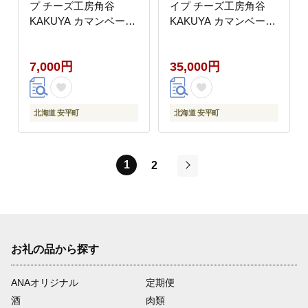
プ チーズ工房角谷
イプ チーズ工房角谷
KAKUYA カマンベール
KAKUYA カマンベール
配送月指定
配送月指定 チーズ ちー
ず 地元産生乳使用 生乳
7,000円
35,000円
手造り クリーミー おつ
まみ デザート 北海道
安平町 安平
北海道 安平町
北海道 安平町
1
2
次
お礼の品から探す
ANAオリジナル
定期便
酒
肉類