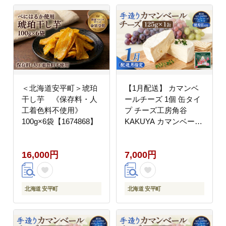
＜北海道安平町＞琥珀
【1月配送】 カマンベ
干し芋 《保存料・人
ールチーズ 1個 缶タイ
工着色料不使用》
プ チーズ工房角谷
100g×6袋【1674868】
KAKUYA カマンベール
配送月指定
16,000円
7,000円
北海道 安平町
北海道 安平町