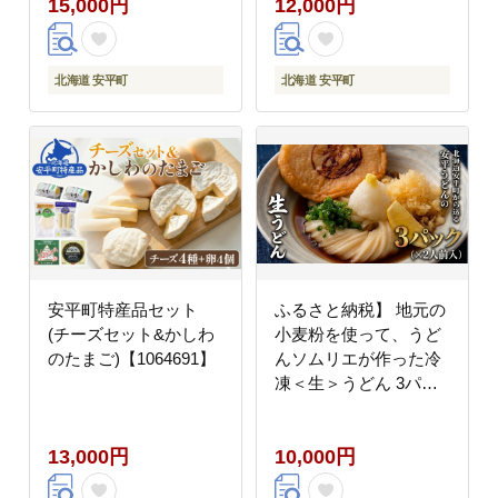
15,000円
12,000円
レラチーズ カチョカバ
ズ 人気 北海道 おつま
ロ さけるチーズ 人気
み【1000073】
北海道 おつまみ
【1001151】
北海道 安平町
北海道 安平町
安平町特産品セット
ふるさと納税】 地元の
(チーズセット&かしわ
小麦粉を使って、うど
のたまご)【1064691】
んソムリエが作った冷
凍＜生＞うどん 3パッ
ク （2人前×3） 北海道
安平町
13,000円
10,000円