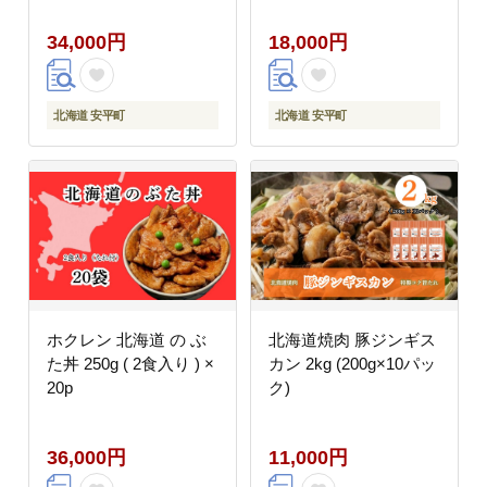
34,000円
18,000円
北海道 安平町
北海道 安平町
ホクレン 北海道 の ぶ
北海道焼肉 豚ジンギス
た丼 250g ( 2食入り ) ×
カン 2kg (200g×10パッ
20p
ク)
36,000円
11,000円