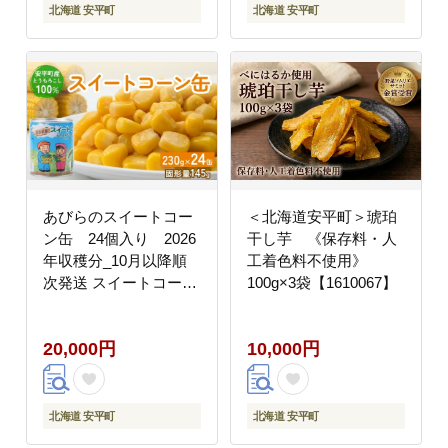
北海道 安平町
北海道 安平町
あびらのスイートコー
＜北海道安平町＞琥珀
ン缶 24個入り 2026
干し芋 《保存料・人
年収穫分_10月以降順
工着色料不使用》
次発送 スイートコーン
100g×3袋【1610067】
コーン缶 とうもろこし
とうもろこし缶 砂糖不
20,000円
10,000円
使用 缶詰 国産 北海道
安平町 人気 おすすめ
送料無料 プレゼント 贈
答 ギフト【1031862】
北海道 安平町
北海道 安平町