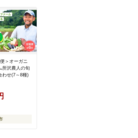
期便＞オーガニ
ム所沢農人の旬
わせ(7～8種)
円
市