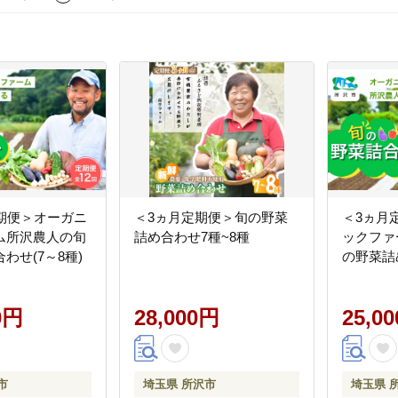
定期便＞オーガニ
＜3ヵ月定期便＞旬の野菜
＜3ヵ月
ム所沢農人の旬
詰め合わせ7種~8種
ックファ
わせ(7～8種)
の野菜詰め
0円
28,000円
25,0
市
埼玉県 所沢市
埼玉県 