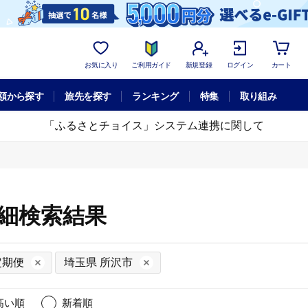
お気に入り
ご利用ガイド
新規登録
ログイン
カート
額から探す
旅先を探す
ランキング
特集
取り組み
「ふるさとチョイス」システム連携に関して
詳細検索結果
定期便
埼玉県 所沢市
高い順
新着順