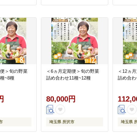
期便＞旬の野菜
＜6ヵ月定期便＞旬の野菜
＜12ヵ
種~8種
詰め合わせ11種~12種
詰め合わ
円
80,000円
112,
市
埼玉県 所沢市
埼玉県 