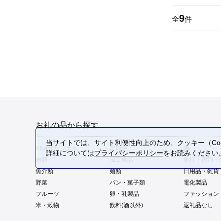
9
全
件
お礼の品から探す
当サイトでは、サイト利便性向上のため、クッキー（Coo
ANAオリジナル
定期便
酒
詳細については
プライバシーポリシー
をお読みください
肉類
加工食品
旅行・宿泊・
魚介類
麺類
日用品・雑貨
野菜
パン・菓子類
電化製品
フルーツ
卵・乳製品
ファッション
米・穀物
飲料(酒以外)
返礼品なし