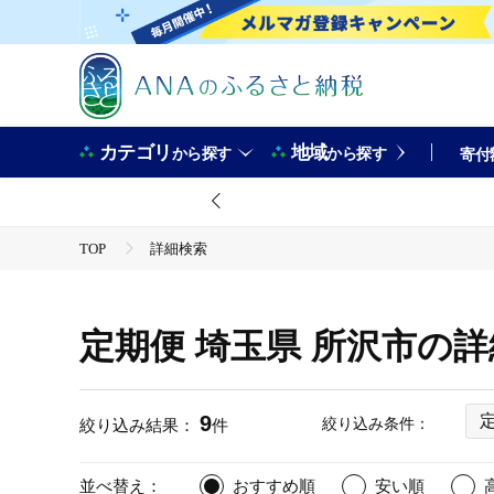
カテゴリ
地域
から探す
から探す
寄付
TOP
詳細検索
定期便 埼玉県 所沢市の
9
絞り込み条件：
絞り込み結果：
件
並べ替え：
おすすめ順
安い順