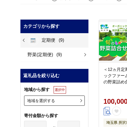
カテゴリから探す
定期便
(9)
野菜(定期便)
(9)
＜12ヵ月
返礼品を絞り込む
ックファー
の野菜詰め合
地域から探す
選択中
100,00
地域を選択する
寄付金額から探す
埼玉県 所沢
～