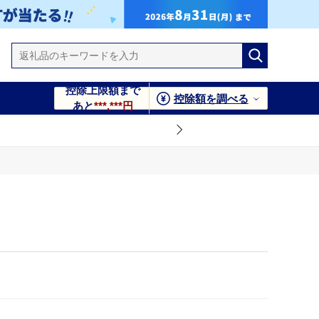
控除上限額まで
控除額を調べる
あと
***,***円