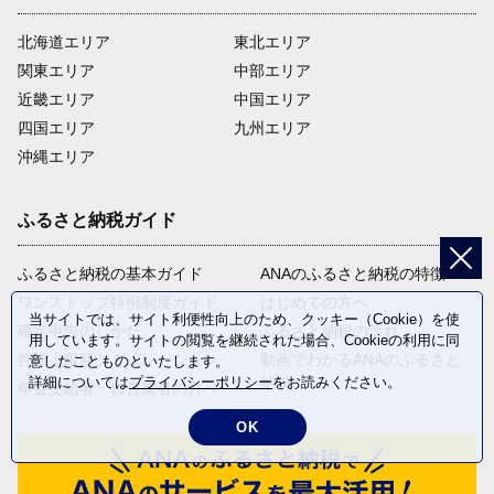
北海道エリア
東北エリア
関東エリア
中部エリア
近畿エリア
中国エリア
四国エリア
九州エリア
沖縄エリア
ふるさと納税ガイド
ふるさと納税の基本ガイド
ANAのふるさと納税の特徴
ワンストップ特例制度ガイド
はじめての方へ
当サイトでは、サイト利便性向上のため、クッキー（Cookie）を使
確定申告のしかた
ふるさと納税の流れ
用しています。サイトの閲覧を継続された場合、Cookieの利用に同
控除上限額シミュレーション
動画でわかるANAのふるさと
意したことものといたします。
納税
詳細については
プライバシーポリシー
をお読みください。
年金受給者・自営業者の方へ
OK