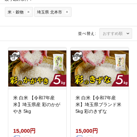
米・穀物
埼玉県 北本市
並べ替え:
米 白米 【令和7年産
米 白米【令和7年産
米】埼玉県産 彩のかが
米】埼玉県ブランド米
やき 5kg
5kg 彩のきずな
15,000円
15,000円