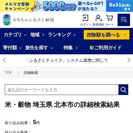
ログイン
新規登録
カート
カテゴリ
地域
ランキング
控除額を調べる
寄付額
旅先を探す
特集
ご利用ガイド
「ふるさとチョイス」システム連携に関して
TOP
詳細検索
米・穀物 埼玉県 北本市の詳細検索結果
5
絞り込み結果：
件
絞り込み条件：