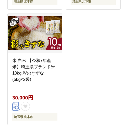
埼玉県 北本市
埼玉県 北本市
米 白米 【令和7年産
米】埼玉県ブランド米
10kg 彩のきずな
(5kg×2袋)
30,000円
埼玉県 北本市