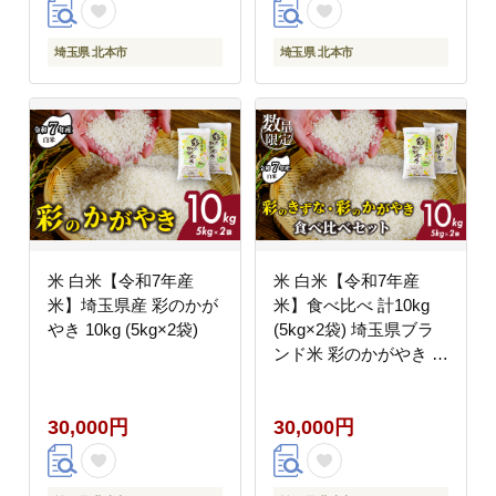
埼玉県 北本市
埼玉県 北本市
米 白米【令和7年産
米 白米【令和7年産
米】埼玉県産 彩のかが
米】食べ比べ 計10kg
やき 10kg (5kg×2袋)
(5kg×2袋) 埼玉県ブラ
ンド米 彩のかがやき 彩
のきずな
30,000円
30,000円