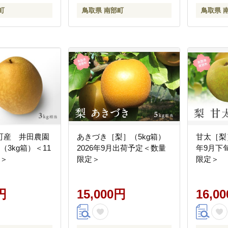
町
鳥取県 南部町
鳥取県 
町産 井田農園
あきづき［梨］（5kg箱）
甘太［梨］
（3kg箱）＜11
2026年9月出荷予定＜数量
年9月下
荷＞
限定＞
限定＞
円
15,000円
16,0