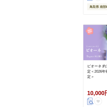
鳥取県 南部
ピオーネ 約
定＜2026
定＞
10,000