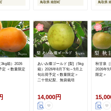
町
鳥取県 南部町
鳥取県 
3kg箱）2026
あいみ燦ゴールド [梨]（5kg
秋甘泉［
予定 ＜数量限定
箱）2026年8月下旬～9月上
2026年
旬出荷予定＜数量限定＞
限定＞
二十世紀梨、無袋栽培
円
14,000円
15,0