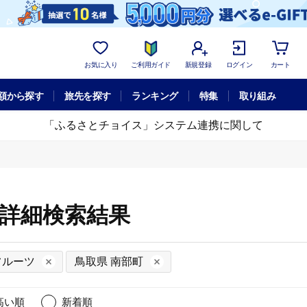
お気に入り
ご利用ガイド
新規登録
ログイン
カート
額から探す
旅先を探す
ランキング
特集
取り組み
「ふるさとチョイス」システム連携に関して
の詳細検索結果
フルーツ
鳥取県 南部町
高い順
新着順