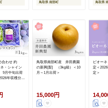
町
鳥取県 南部町
鳥取県 
め合わせ 約
鳥取県南部町産 井田農園
ピオーネ 
ーネ・シャイン
の新興[梨] （3kg箱）＜10
定＜20
 9月中旬出荷
月～1月出荷＞
定＞
2026年収穫分・
円
15,000円
14,0