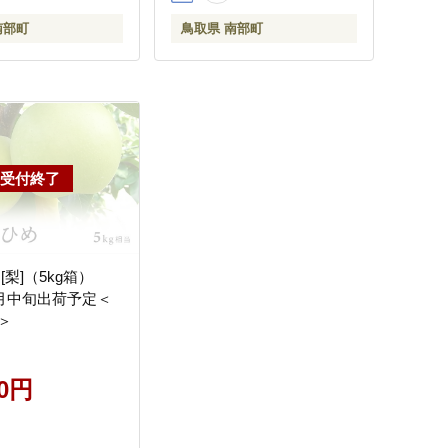
南部町
鳥取県 南部町
[梨]（5kg箱）
8月中旬出荷予定＜
＞
00円