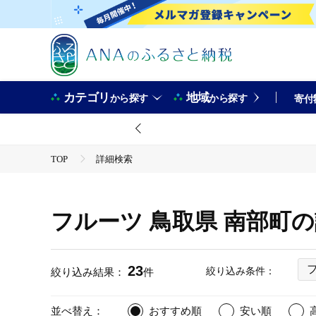
カテゴリ
地域
から探す
から探す
寄付
TOP
詳細検索
フルーツ 鳥取県 南部町
23
絞り込み条件：
絞り込み結果：
件
並べ替え：
おすすめ順
安い順