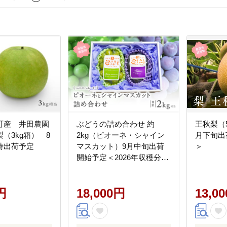
町産 井田農園
ぶどうの詰め合わせ 約
王秋梨（5
（3kg箱） 8
2kg（ピオーネ・シャイン
月下旬出
時出荷予定
マスカット）9月中旬出荷
＞
開始予定＜2026年収穫分・
数量限定＞
円
18,000円
13,0