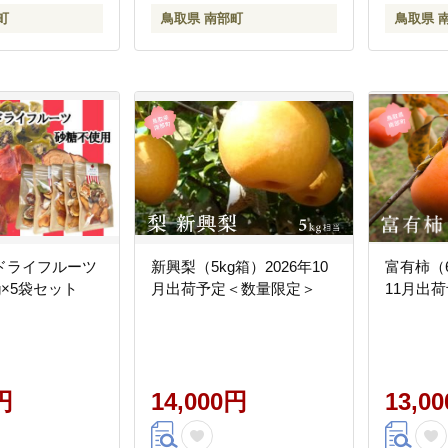
町
鳥取県 南部町
鳥取県 
ドライフルーツ
新興梨（5kg箱）2026年10
富有柿（6
g×5袋セット
月出荷予定＜数量限定＞
11月出
円
14,000円
13,0