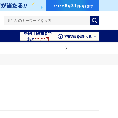
控除上限額まで
控除額を調べる
あと
***,***円