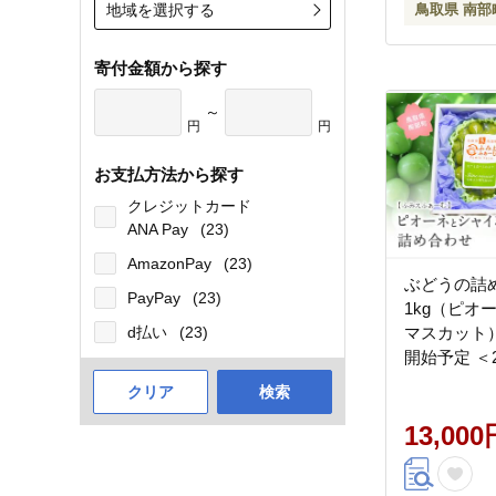
地域を選択する
鳥取県 南部
寄付金額から探す
～
円
円
お支払方法から探す
クレジットカード
ANA Pay
(23)
AmazonPay
(23)
ぶどうの詰
PayPay
(23)
1kg（ピオ
d払い
(23)
マスカット）
開始予定 ＜
数量限定＞
クリア
検索
13,000