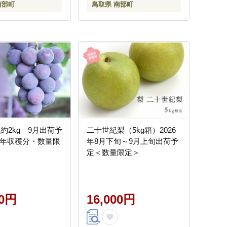
南部町
鳥取県 南部町
約2kg 9月出荷予
二十世紀梨（5kg箱）2026
26年収穫分・数量限
年8月下旬～9月上旬出荷予
定＜数量限定＞
00円
16,000円