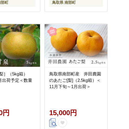
南部町
鳥取県 南部町
梨］（5kg箱）
鳥取県南部町産 井田農園
9月出荷予定＜数量
のあたご[梨]（2.5kg箱）＜
11月下旬～1月出荷＞
00円
15,000円