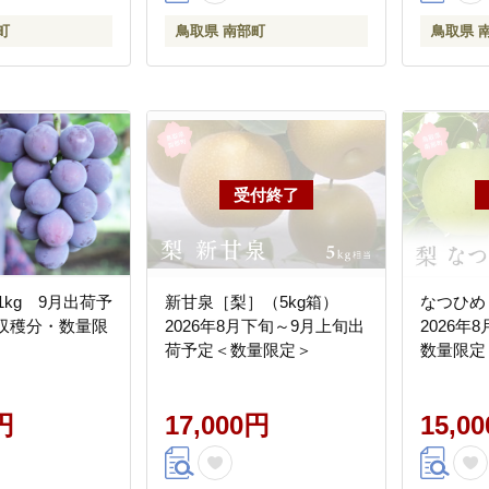
町
鳥取県 南部町
鳥取県 
1kg 9月出荷予
新甘泉［梨］（5kg箱）
なつひめ 
年収穫分・数量限
2026年8月下旬～9月上旬出
2026年
荷予定＜数量限定＞
数量限定
円
17,000円
15,0