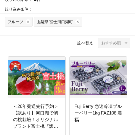
絞り込み条件：
フルーツ
山梨県 富士河口湖町
並べ替え:
＜26年発送先行予約＞
Fuji Berry 急速冷凍ブル
【訳あり】河口湖で初
ーベリー1kg FAZ108 農
の桃栽培！オリジナル
福
ブランド富士桃『訳あ
り』(約３キロ) FAH001