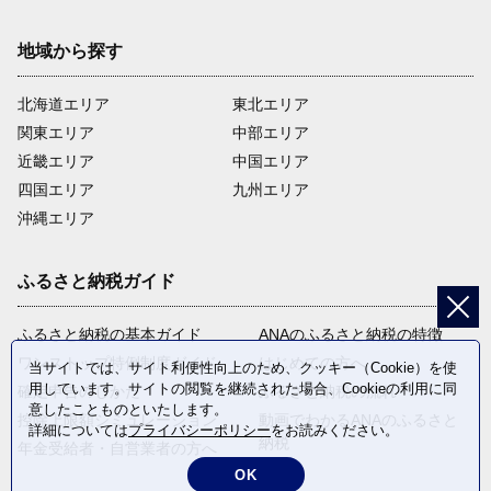
地域から探す
北海道エリア
東北エリア
関東エリア
中部エリア
近畿エリア
中国エリア
四国エリア
九州エリア
沖縄エリア
ふるさと納税ガイド
ふるさと納税の基本ガイド
ANAのふるさと納税の特徴
ワンストップ特例制度ガイド
はじめての方へ
当サイトでは、サイト利便性向上のため、クッキー（Cookie）を使
用しています。サイトの閲覧を継続された場合、Cookieの利用に同
確定申告のしかた
ふるさと納税の流れ
意したことものといたします。
控除上限額シミュレーション
動画でわかるANAのふるさと
詳細については
プライバシーポリシー
をお読みください。
納税
年金受給者・自営業者の方へ
OK