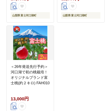
山梨県 富士河口湖町
山梨県 富士河口湖町
＜26年発送先行予約＞
河口湖で初の桃栽培！
オリジナルブランド富
士桃(約２キロ) FAH010
13,000円