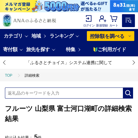
ログイン
新規登録
カート
カテゴリ
地域
ランキング
控除額を調べる
寄付額
旅先を探す
特集
ご利用ガイド
「ふるさとチョイス」システム連携に関して
TOP
詳細検索
フルーツ 山梨県 富士河口湖町の詳細検索
結果
5
絞り込み結果：
件