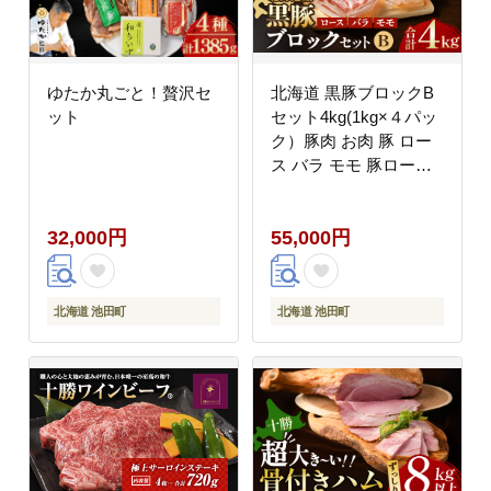
ゆたか丸ごと！贅沢セ
北海道 黒豚ブロックB
ット
セット4kg(1kg×４パッ
ク）豚肉 お肉 豚 ロー
ス バラ モモ 豚ロース
豚バラ 豚もも 豚モモ肉
バラ肉 冷凍 黒豚 北海
32,000円
55,000円
道豚 ブロック肉
北海道 池田町
北海道 池田町