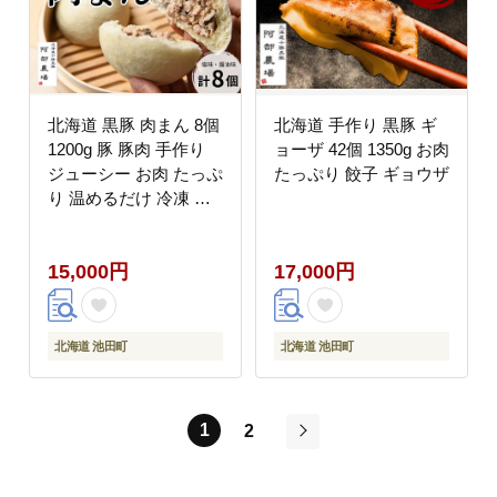
北海道 黒豚 肉まん 8個
北海道 手作り 黒豚 ギ
1200g 豚 豚肉 手作り
ョーザ 42個 1350g お肉
ジューシー お肉 たっぷ
たっぷり 餃子 ギョウザ
り 温めるだけ 冷凍 小
分け
15,000円
17,000円
北海道 池田町
北海道 池田町
1
2
次