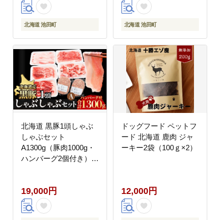
北海道 池田町
北海道 池田町
北海道 黒豚1頭しゃぶ
ドッグフード ペットフ
しゃぶセット
ード 北海道 鹿肉 ジャ
A1300g（豚肉1000g・
ーキー2袋（100ｇ×2）
ハンバーグ2個付き）
冷凍 小分け ロース 肩
ロース バラ モモ ハン
19,000円
12,000円
バーグ 国産 黒豚 シャ
ブシャブ