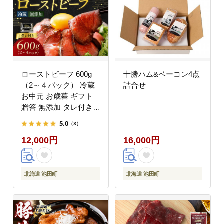
ローストビーフ 600g
十勝ハム&ベーコン4点
（2～４パック） 冷蔵
詰合せ
お中元 お歳暮 ギフト
贈答 無添加 タレ付き
チルド発送 お取り寄せ
5.0
（3）
十勝ローストビーフ
12,000円
16,000円
北海道 池田町
北海道 池田町