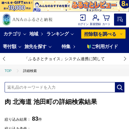
ログイン
新規登録
カート
カテゴリ
地域
ランキング
控除額を調べる
寄付額
旅先を探す
特集
ご利用ガイド
「ふるさとチョイス」システム連携に関して
TOP
詳細検索
肉 北海道 池田町の詳細検索結果
83
絞り込み結果：
件
絞り込み条件：