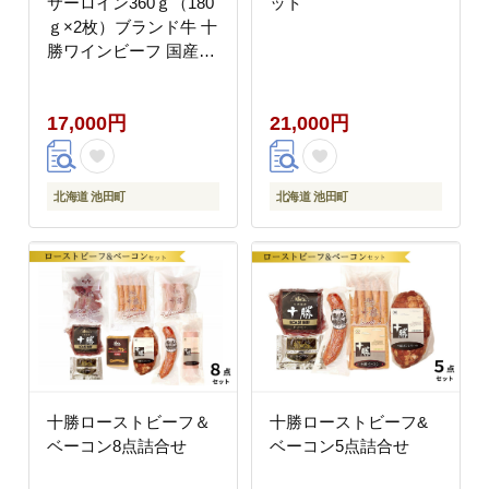
サーロイン360ｇ（180
ット
ｇ×2枚）ブランド牛 十
勝ワインビーフ 国産牛
北海道牛
17,000円
21,000円
北海道 池田町
北海道 池田町
十勝ローストビーフ＆
十勝ローストビーフ&
ベーコン8点詰合せ
ベーコン5点詰合せ