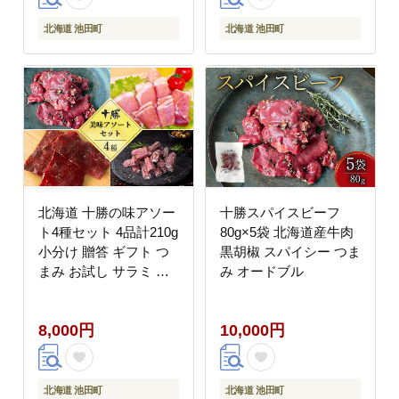
北海道 池田町
北海道 池田町
北海道 十勝の味アソー
十勝スパイスビーフ
ト4種セット 4品計210g
80g×5袋 北海道産牛肉
小分け 贈答 ギフト つ
黒胡椒 スパイシー つま
まみ お試し サラミ ビ
み オードブル
ーフ 生ハム チーズ ワ
イン ハム
8,000円
10,000円
北海道 池田町
北海道 池田町