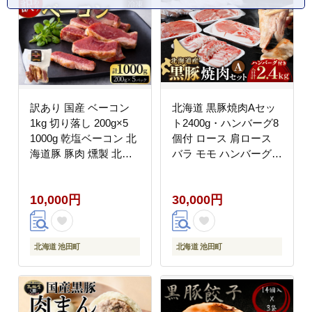
訳あり 国産 ベーコン
北海道 黒豚焼肉Aセッ
1kg 切り落し 200g×5
ト2400g・ハンバーグ8
1000g 乾塩ベーコン 北
個付 ロース 肩ロース
海道豚 豚肉 燻製 北海
バラ モモ ハンバーグ
道池田町
冷凍 小分け 黒豚 豚肉
お肉 肉
10,000円
30,000円
北海道 池田町
北海道 池田町