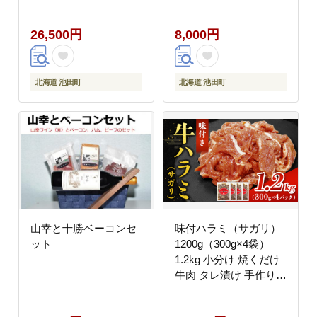
歳暮 ギフト 贈答 無添
加 ローストビーフ タレ
26,500円
8,000円
付き
北海道 池田町
北海道 池田町
山幸と十勝ベーコンセ
味付ハラミ（サガリ）
ット
1200g（300g×4袋）
1.2kg 小分け 焼くだけ
牛肉 タレ漬け 手作り
焼肉 肉 牛ハラミ ハラ
ミ 味付 BBQ お取り寄