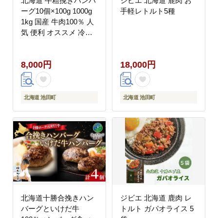
北海道 牛粗挽きハンバ
ジビエ 北海道 鹿肉 お
ーグ10個×100g 1000g
手軽レトルト5種
1kg 国産 牛肉100％ 人
気 便利 オススメ 冷凍
小分け 個包装 お弁当
惣菜 おかず 焼くだけ
8,000円
18,000円
簡単調理 家計応援
北海道 池田町
北海道 池田町
北海道十勝合挽きハン
ジビエ 北海道 鹿肉 レ
バーグといけだ牛
トルト ガパオライス 5