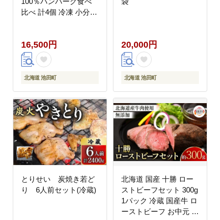
100％ハンバーグ食べ
袋
比べ 計4個 冷凍 小分け
池田牛 テレビで紹介 ブ
ランド牛 牛肉 お肉 北
16,500円
20,000円
海道牛 国産 北海道 幻
の赤毛和牛
北海道 池田町
北海道 池田町
とりせい 炭焼き若ど
北海道 国産 十勝 ロー
り 6人前セット(冷蔵)
ストビーフセット 300g
1パック 冷蔵 国産牛 ロ
ーストビーフ お中元 お