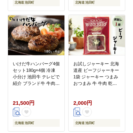
北海道 池田町
北海道 池田町
いけだ牛ハンバーグ4個
お試しジャーキー 北海
セット180g×4個 冷凍
道産 ビーフジャーキー
小分け 池田牛 テレビで
1袋 ジャーキー つまみ
紹介 ブランド牛 牛肉
おつまみ 牛 牛肉 乾き
お肉 北海道牛 国産 北
もの ビーフ 北海道 ポ
海道 幻の赤毛和牛
スト投函 最短翌日発送
21,500円
2,000円
北海道 池田町
北海道 池田町