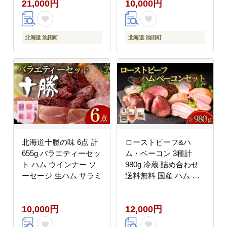
21,000円
10,000円
せ 味付 北海道
北海道 池田町
北海道 池田町
北海道十勝の味 6点 計
ローストビーフ&ハ
655g バラエティーセッ
ム・ベーコン 3種計
ト ハム ウインナー ソ
980g 冷蔵 詰め合わせ
ーセージ 生ハム サラミ
送料無料 国産 ハム ベ
ーコン ローストビーフ
10,000円
12,000円