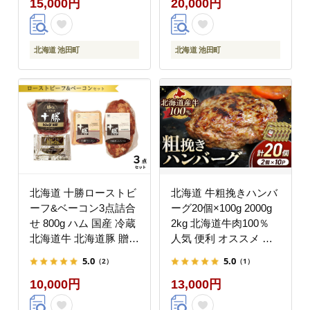
15,000円
20,000円
フ タレ付き
き
北海道 池田町
北海道 池田町
北海道 十勝ローストビ
北海道 牛粗挽きハンバ
ーフ&ベーコン3点詰合
ーグ20個×100g 2000g
せ 800g ハム 国産 冷蔵
2kg 北海道牛肉100％
北海道牛 北海道豚 贈答
人気 便利 オススメ 冷
ギフト
凍 小分け 個包装 お弁
5.0
5.0
（2）
（1）
当 惣菜 おかず 焼くだ
10,000円
13,000円
け 簡単調理 家計応援