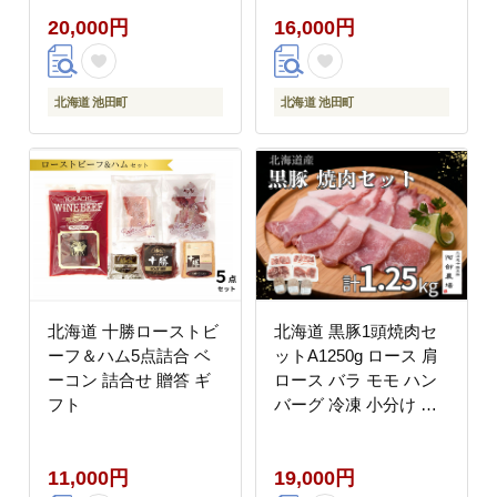
20,000円
16,000円
北海道 池田町
北海道 池田町
北海道 十勝ローストビ
北海道 黒豚1頭焼肉セ
ーフ＆ハム5点詰合 ベ
ットA1250g ロース 肩
ーコン 詰合せ 贈答 ギ
ロース バラ モモ ハン
フト
バーグ 冷凍 小分け 黒
豚 豚肉 お肉 肉
11,000円
19,000円