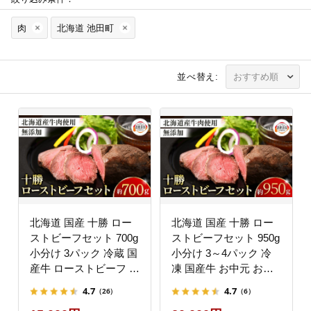
肉
北海道 池田町
並べ替え:
北海道 国産 十勝 ロー
北海道 国産 十勝 ロー
ストビーフセット 700g
ストビーフセット 950g
小分け 3パック 冷蔵 国
小分け 3～4パック 冷
産牛 ローストビーフ お
凍 国産牛 お中元 お歳
中元 お歳暮 ギフト 贈
暮 ギフト 贈答 無添加
4.7
4.7
（26）
（6）
答 無添加 ローストビー
ローストビーフ タレ付