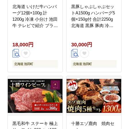
北海道 いけだ牛ハンバ
黒豚しゃぶしゃぶセッ
ーグ12個×100g 計
トA1500g ハンバーグ5
1200g 冷凍 小分け 池田
個×150g付 合計2250g
牛 テレビで紹介 ブラン
北海道 黒豚 豚肉 冷凍
ド牛 牛肉 お肉 北海道
小分け ロース 肩ロース
牛 国産 ハンバーグ 牛
バラ モモ ハンバーグ
18,000円
30,000円
肉100％
国産 シャブシャブ
北海道 池田町
北海道 池田町
黒毛和牛 ステーキ 極上
十勝エゾ鹿肉 焼肉セ