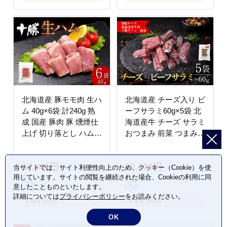
北海道産 豚モモ肉 生ハ
北海道産 チーズ入り ビ
ム 40g×6袋 計240g 熟
ーフサラミ60g×5袋 北
成 国産 豚肉 豚 燻煙仕
海道産牛 チーズ サラミ
上げ 切り落とし ハム
おつまみ 前菜 つまみ
小分け 贈答 ギフト
小分け 贈答 ギフト
10,000円
10,000円
当サイトでは、サイト利便性向上のため、クッキー（Cookie）を使
用しています。サイトの閲覧を継続された場合、Cookieの利用に同
意したことものといたします。
詳細については
プライバシーポリシー
をお読みください。
北海道 池田町
北海道 池田町
OK