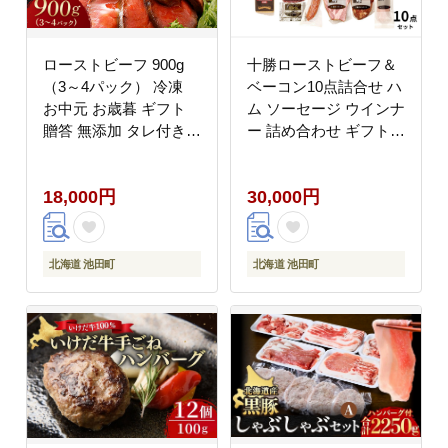
ローストビーフ 900g
十勝ローストビーフ＆
（3～4パック） 冷凍
ベーコン10点詰合せ ハ
お中元 お歳暮 ギフト
ム ソーセージ ウインナ
贈答 無添加 タレ付き
ー 詰め合わせ ギフト
お取り寄せ 北海道 ロー
贈答 セット 10点 2000g
ストビーフ 十勝ロース
以上 冷蔵
18,000円
30,000円
トビーフ
北海道 池田町
北海道 池田町