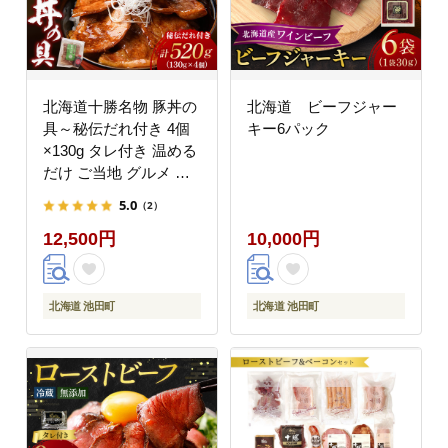
北海道十勝名物 豚丼の
北海道 ビーフジャー
具～秘伝だれ付き 4個
キー6パック
×130g タレ付き 温める
だけ ご当地 グルメ お
取り寄せ ギフト 豚丼
5.0
（2）
冷凍 小分け 北海道 豚
12,500円
10,000円
丼の具
北海道 池田町
北海道 池田町