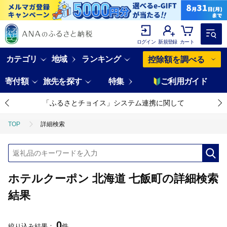
ログイン
新規登録
カート
カテゴリ
地域
ランキング
控除額を調べる
寄付額
旅先を探す
特集
ご利用ガイド
「ふるさとチョイス」システム連携に関して
TOP
詳細検索
ホテルクーポン 北海道 七飯町の詳細検索
結果
0
絞り込み結果：
件