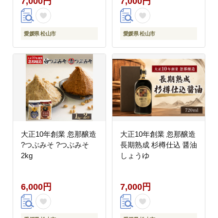
7,000円
7,000円
愛媛県 松山市
愛媛県 松山市
大正10年創業 忽那醸造
大正10年創業 忽那醸造
?つぶみそ ?つぶみそ
長期熟成 杉樽仕込 醤油
2kg
しょうゆ
6,000円
7,000円