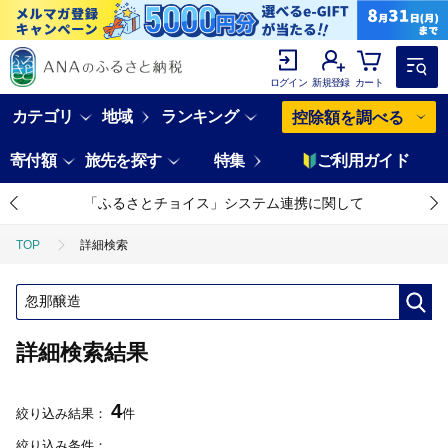
ログイン
新規登録
カート
カテゴリ
地域
ランキング
控除額を調べる
寄付額
旅先を探す
特集
ご利用ガイド
「ふるさとチョイス」システム連携に関して
TOP
詳細検索
詳細検索結果
4
絞り込み結果：
件
絞り込み条件：