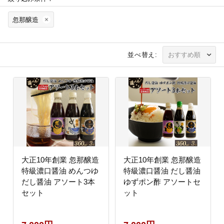
忽那醸造
並べ替え:
大正10年創業 忽那醸造
大正10年創業 忽那醸造
特級濃口醤油 めんつゆ
特級濃口醤油 だし醤油
だし醤油 アソート3本
ゆずポン酢 アソートセ
セット
ット