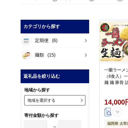
カテゴリから探す
定期便
(6)
麺類
(15)
一蘭ラーメ
返礼品を絞り込む
（6食入）一
麺 麺 豚骨
地域から探す
地域を選択する
14,000
寄付金額から探す
福岡県 太宰
～