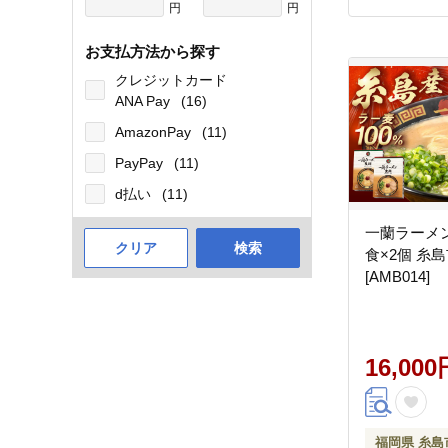
円
円
お支払方法から探す
クレジットカード
ANA Pay
(16)
AmazonPay
(11)
PayPay
(11)
d払い
(11)
一蘭ラーメン
クリア
検索
食×2個 糸島
[AMB014]
16,000
福岡県 糸島