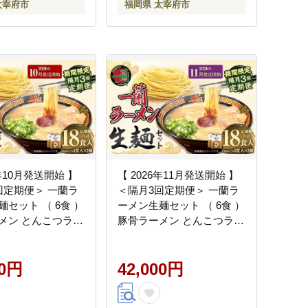
太宰府市
福岡県 太宰府市
6年10月発送開始 】
【 2026年11月発送開始 】
回定期便＞ 一蘭ラ
＜隔月3回定期便＞ 一蘭ラ
セット （ 6食 ）
ーメン生麺セット （ 6食 ）
メン とんこつラー
豚骨ラーメン とんこつラー
んこつ スープ 製麺
メン とんこつ スープ 製麺
ーメン らーめん 拉
一蘭 ラーメン らーめん 拉
セット 豚骨 豚骨ス
00円
麺 生麺 セット 豚骨 豚骨ス
42,000円
んこつスープ 麺 定
ープ とんこつスープ 麺 定
便 定期配送
期 定期便 定期配送