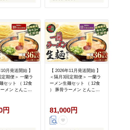
6年10月発送開始 】
【 2026年11月発送開始 】
回定期便＞ 一蘭ラ
＜隔月3回定期便＞ 一蘭ラ
セット （ 12食
ーメン生麺セット （ 12食
ラーメン とんこつ
） 豚骨ラーメン とんこつ
 とんこつ スープ
ラーメン とんこつ スープ
蘭 ラーメン らーめ
製麺 一蘭 ラーメン らーめ
生麺 セット 豚骨 豚
00円
ん 拉麺 生麺 セット 豚骨 豚
81,000円
 とんこつスープ
骨スープ とんこつスープ
定期便 定期配送
麺 定期 定期便 定期配送