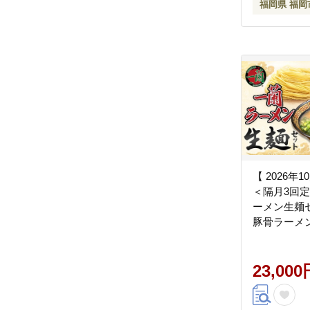
福岡県 福岡
【 2026年
＜隔月3回定
ーメン生麺セ
豚骨ラーメ
メン とんこ
一蘭 ラーメ
麺 生麺 セ
23,000
ープ とんこ
期 定期便 