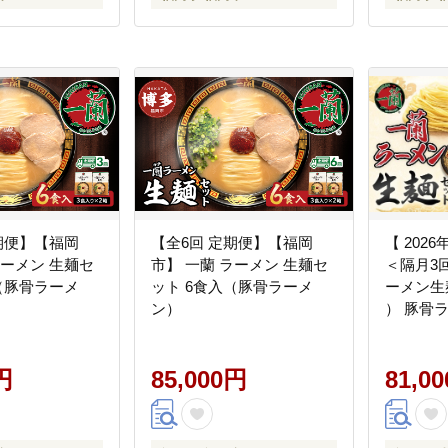
期便】【福岡
【全6回 定期便】【福岡
【 202
ラーメン 生麺セ
市】 一蘭 ラーメン 生麺セ
＜隔月3
（豚骨ラーメ
ット 6食入（豚骨ラーメ
ーメン生麺
ン）
） 豚骨
ラーメン
製麺 一
円
85,000円
ん 拉麺 
81,0
骨スープ
麺 定期 