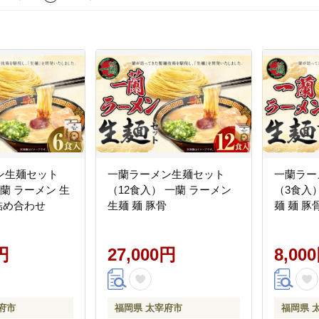
ン生麺セット
一蘭ラーメン生麺セット
一蘭ラー
蘭 ラーメン 生
（12食入） 一蘭 ラーメン
（3食入
 詰め合わせ
生麺 麺 豚骨
麺 麺 豚
円
27,000円
8,00
府市
福岡県 太宰府市
福岡県 