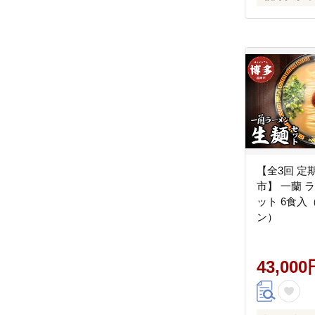
【全3回 定
市】 一蘭 
ット 6食入
ン）
43,000