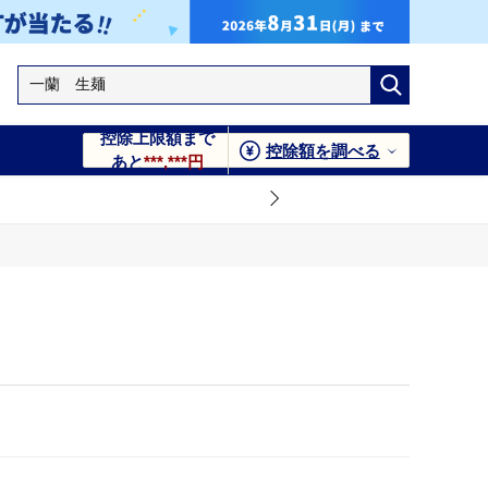
控除上限額まで
控除額を調べる
あと
***,***円