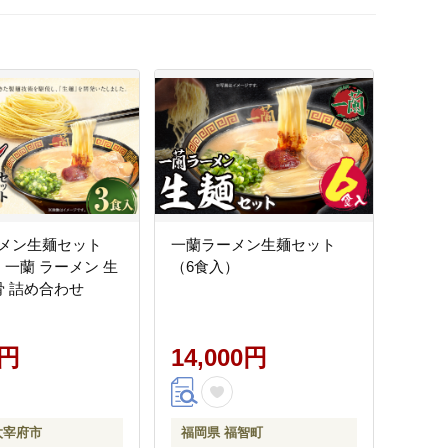
メン生麺セット
一蘭ラーメン生麺セット
）一蘭 ラーメン 生
（6食入）
骨 詰め合わせ
0円
14,000円
太宰府市
福岡県 福智町