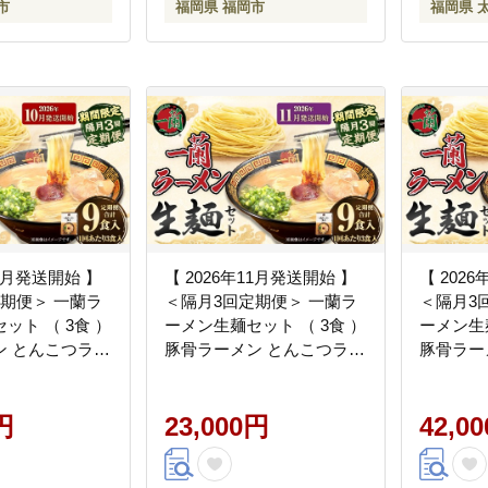
市
福岡県 福岡市
福岡県 
10月発送開始 】
【 2026年11月発送開始 】
【 202
期便＞ 一蘭ラ
＜隔月3回定期便＞ 一蘭ラ
＜隔月3
ット （ 3食 ）
ーメン生麺セット （ 3食 ）
ーメン生麺
ン とんこつラー
豚骨ラーメン とんこつラー
豚骨ラー
つ スープ 製麺
メン とんこつ スープ 製麺
メン と
ン らーめん 拉
一蘭 ラーメン らーめん 拉
一蘭 ラ
ット 豚骨 豚骨ス
円
麺 生麺 セット 豚骨 豚骨ス
23,000円
麺 生麺 
42,0
つスープ 麺 定
ープ とんこつスープ 麺 定
ープ と
定期配送
期 定期便 定期配送
期 定期