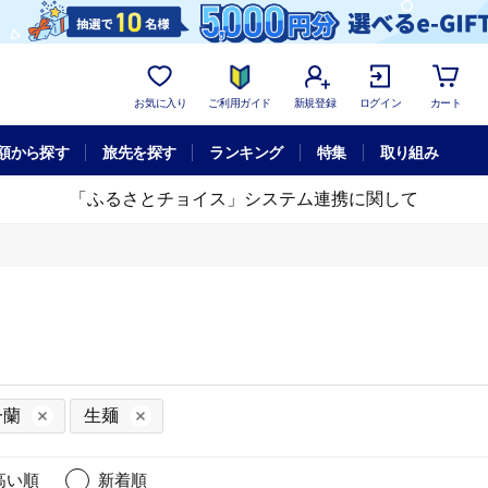
お気に入り
ご利用ガイド
新規登録
ログイン
カート
額から探す
旅先を探す
ランキング
特集
取り組み
「ふるさとチョイス」システム連携に関して
一蘭
生麺
高い順
新着順