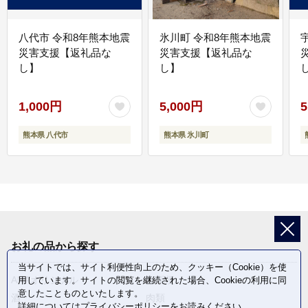
八代市 令和8年熊本地震
氷川町 令和8年熊本地震
災害支援【返礼品な
災害支援【返礼品な
し】
し】
し
1,000円
5,000円
5
熊本県 八代市
熊本県 氷川町
お礼の品から探す
当サイトでは、サイト利便性向上のため、クッキー（Cookie）を使
ANAオリジナル
定期便
用しています。サイトの閲覧を継続された場合、Cookieの利用に同
意したことものといたします。
酒
肉類
詳細については
プライバシーポリシー
をお読みください。