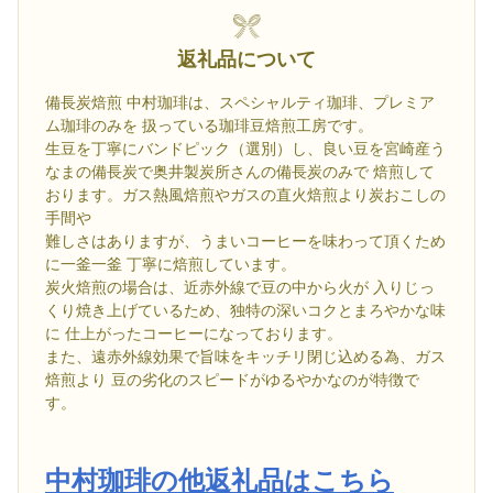
返礼品について
備長炭焙煎 中村珈琲は、スペシャルティ珈琲、プレミア
ム珈琲のみを 扱っている珈琲豆焙煎工房です。
生豆を丁寧にバンドピック（選別）し、良い豆を宮崎産う
なまの備長炭で奥井製炭所さんの備長炭のみで 焙煎して
おります。ガス熱風焙煎やガスの直火焙煎より炭おこしの
手間や
難しさはありますが、うまいコーヒーを味わって頂くため
に一釜一釜 丁寧に焙煎しています。
炭火焙煎の場合は、近赤外線で豆の中から火が 入りじっ
くり焼き上げているため、独特の深いコクとまろやかな味
に 仕上がったコーヒーになっております。
また、遠赤外線効果で旨味をキッチリ閉じ込める為、ガス
焙煎より 豆の劣化のスピードがゆるやかなのが特徴で
す。
中村珈琲の他返礼品はこちら