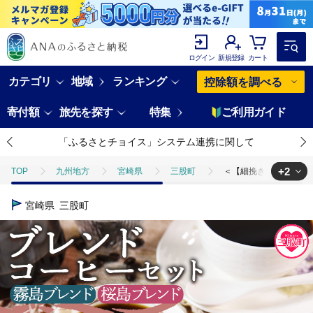
ログイン
新規登録
カート
カテゴリ
地域
ランキング
控除額を調べる
寄付額
旅先を探す
特集
ご利用ガイド
「ふるさとチョイス」システム連携に関して
+2
TOP
九州地方
宮崎県
三股町
＜【細挽き】ブレンドコー
TOP
飲料（酒以外）
＜【細挽き】ブレンドコーヒーセット 飲み比べ2
宮崎県
三股町
TOP
飲料（酒以外）
ソフトドリンク
コーヒー
＜【細