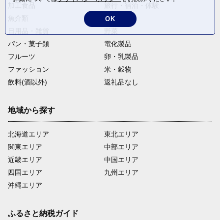
加工食品
旅行・宿泊・体験
魚介類
麺類
OK
日用品・雑貨
野菜
パン・菓子類
電化製品
フルーツ
卵・乳製品
ファッション
米・穀物
飲料(酒以外)
返礼品なし
地域から探す
北海道エリア
東北エリア
関東エリア
中部エリア
近畿エリア
中国エリア
四国エリア
九州エリア
沖縄エリア
ふるさと納税ガイド