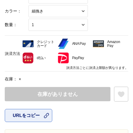
カラー：
数量：
クレジット
Amazon
ANA Pay
カード
Pay
決済方法
d払い
PayPay
決済方法ごとに決済上限額が異なります。
在庫：
×
在庫がありません
URLをコピー
お気に入