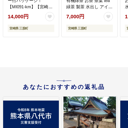
ー付パッケージ！
有機緑茶 お茶 茶葉 tea
お
【MI091-km】【宮崎上
緑茶 製茶 水出し アイス
水園】
ティーバッグ マグボト
14,000円
7,000円
1
ル お手軽 小分け 飲料類
水分補給 国産 宮崎県産
宮崎県 三股町
宮崎県 三股町
九州産 スポーツ アウト
ドア お中元 敬老の日
元
【MI389-km】【宮崎上
水園】
あなたにおすすめの返礼品