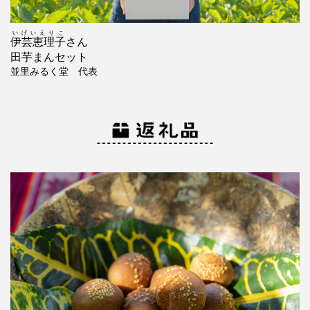
いげいえりこ
伊芸恵理子
さん
田芋まんセット
並里みるく堂 代表