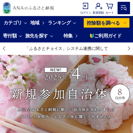
ログイン
新規登録
カート
カテゴリ
地域
ランキング
控除額を調べる
寄付額
旅先を探す
特集
ご利用ガイド
「ふるさとチョイス」システム連携に関して