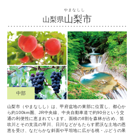
やまなしし
山梨市
山梨県
中部
山梨市（やまなしし）は、甲府盆地の東部に位置し、都心か
ら約100km圏、JR中央線、中央自動車道で約90分という交
通の利便性に恵まれています。面積の8割を森林が占め、笛
吹川とその支流の琴川、日川などがもたらす肥沃な土地の恩
恵を受け、なだらかな斜面や平坦地に広がる桃・ぶどうの果