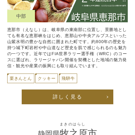
中部
恵那市（えなし）は、岐阜県の東南部に位置し、景勝地とし
ても有名な恵那峡をはじめ、恵那山や中央アルプスといった
山紫水明の豊かな自然に囲まれた町です。約800年の歴史を
持つ城下町岩村や中山道など歴史を肌で感じられるのも魅力
の一つです。近年ではFIA世界ラリー選手権（WRC）のコー
スに選ばれ、ラリージャパン開催を契機とした地域の魅力発
信・観光や産業の振興にも取り組んでいます。
栗きんとん
クッキー
飛騨牛
詳しく見る
まきのはらし
牧之原市
静岡県