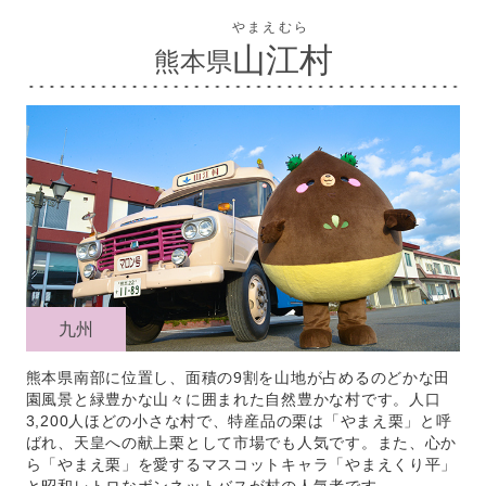
やまえむら
山江村
熊本県
九州
熊本県南部に位置し、面積の9割を山地が占めるのどかな田
園風景と緑豊かな山々に囲まれた自然豊かな村です。人口
3,200人ほどの小さな村で、特産品の栗は「やまえ栗」と呼
ばれ、天皇への献上栗として市場でも人気です。また、心か
ら「やまえ栗」を愛するマスコットキャラ「やまえくり平」