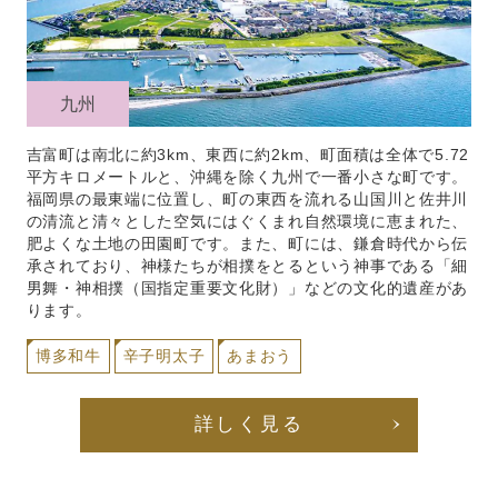
九州
吉富町は南北に約3km、東西に約2km、町面積は全体で5.72
平方キロメートルと、沖縄を除く九州で一番小さな町です。
福岡県の最東端に位置し、町の東西を流れる山国川と佐井川
の清流と清々とした空気にはぐくまれ自然環境に恵まれた、
肥よくな土地の田園町です。また、町には、鎌倉時代から伝
承されており、神様たちが相撲をとるという神事である「細
男舞・神相撲（国指定重要文化財）」などの文化的遺産があ
ります。
博多和牛
辛子明太子
あまおう
詳しく見る