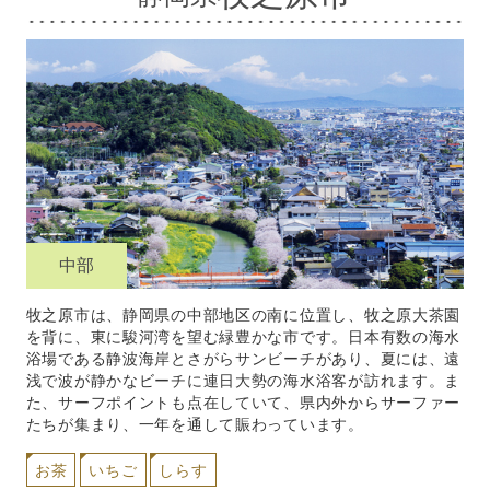
中部
牧之原市は、静岡県の中部地区の南に位置し、牧之原大茶園
を背に、東に駿河湾を望む緑豊かな市です。日本有数の海水
浴場である静波海岸とさがらサンビーチがあり、夏には、遠
浅で波が静かなビーチに連日大勢の海水浴客が訪れます。ま
た、サーフポイントも点在していて、県内外からサーファー
たちが集まり、一年を通して賑わっています。
お茶
いちご
しらす