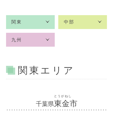
関東
中部
九州
関東エリア
とうがねし
東金市
千葉県