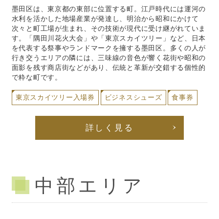
墨田区は、東京都の東部に位置する町。江戸時代には運河の
水利を活かした地場産業が発達し、明治から昭和にかけて
次々と町工場が生まれ、その技術が現代に受け継がれていま
す。「隅田川花火大会」や「東京スカイツリー」など、日本
を代表する祭事やランドマークを擁する墨田区。多くの人が
行き交うエリアの隣には、三味線の音色が響く花街や昭和の
面影を残す商店街などがあり、伝統と革新が交錯する個性的
で粋な町です。
東京スカイツリー入場券
ビジネスシューズ
食事券
詳しく見る
中部エリア