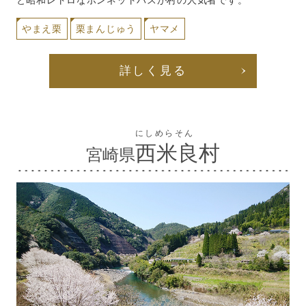
と昭和レトロなボンネットバスが村の人気者です。
やまえ栗
栗まんじゅう
ヤマメ
詳しく見る
にしめらそん
西米良村
宮崎県