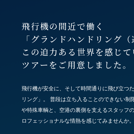
飛行機の間近で働く
「グランドハンドリング
（
この迫力ある世界を感じて
ツアーをご用意しました。
飛行機が安全に、
そして時間通りに飛び立つ
リング」。
普段は立ち入ることのできない
制
や
特殊車輌と、空港の裏側を支えるスタッフ
ロフェッショナルな情熱を
感じてみませんか