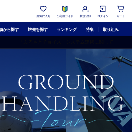
お気に入り
ご利用ガイド
新規登録
ログイン
カート
額から探す
旅先を探す
ランキング
特集
取り組み
「ふるさとチョイス」システム連携に関して