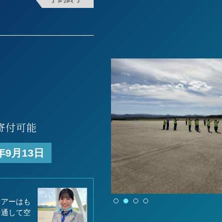
）
）
寄付可能
年9月13日
ツアーはも
を通して空