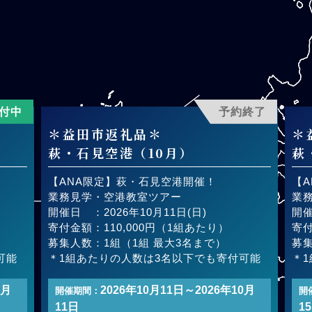
付中
予約終了
＊益田市返礼品＊
＊
萩・石見空港（10月）
萩
【ANA限定】萩・石見空港開催！
【
業務見学・空港教室ツアー
業
開催日 ：2026年10月11日(日)
開催
寄付金額：110,000円（1組あたり）
寄付
募集人数：1組（1組 最大3名まで）
募集
可能
＊1組あたりの人数は3名以下でも寄付可能
＊
9月
2026年10月11日～2026年10月
開催期間：
開
11日
1