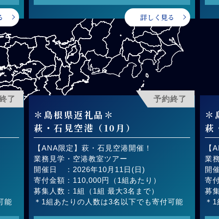
る
詳しく見る
終了
予約終了
＊島根県返礼品＊
＊
萩・石見空港（10月）
萩
【ANA限定】萩・石見空港開催！
【
業務見学・空港教室ツアー
業
開催日 ：2026年10月11日(日)
開催
寄付金額：110,000円（1組あたり）
寄付
募集人数：1組（1組 最大3名まで）
募集
可能
＊1組あたりの人数は3名以下でも寄付可能
＊