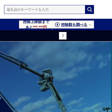
控除上限額まで
控除額を調べる
あと
***,***円