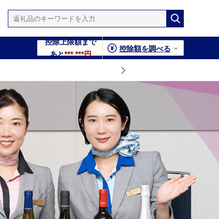
控除上限額まで
控除額を調べる
あと
***,***円