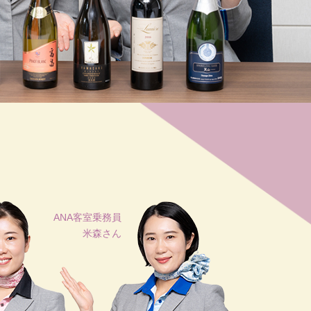
ANA客室乗務員
米森さん