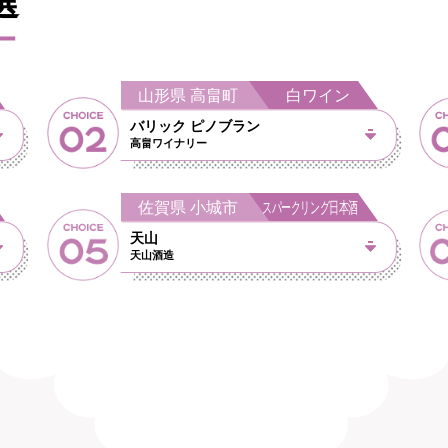
選
山形県 高畠町 白ワイン
バリック ピノブラン
高畠ワイナリー
佐賀県 小城市
スパークリング日本酒
天山
天山酒造