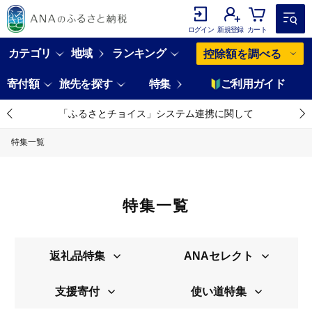
ログイン
新規登録
カート
カテゴリ
地域
ランキング
控除額を調べる
寄付額
旅先を探す
特集
ご利用ガイド
「ふるさとチョイス」システム連携に関して
特集一覧
特集一覧
返礼品特集
ANAセレクト
支援寄付
使い道特集