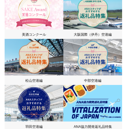
大阪国際（伊丹）空港編
美酒コンクール
松山空港編
中部空港編
羽田空港編
ANA協力開発返礼品特集