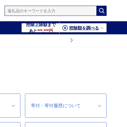
控除上限額まで
控除額を調べる
あと
***,***円
寄付・寄付履歴について