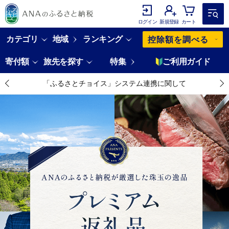
ログイン
新規登録
カート
カテゴリ
地域
ランキング
控除額を調べる
寄付額
旅先を探す
特集
ご利用ガイド
「ふるさとチョイス」システム連携に関して