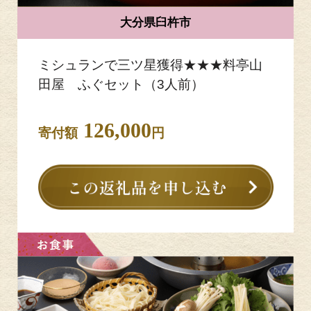
大分県臼杵市
ミシュランで三ツ星獲得★★★料亭山
田屋 ふぐセット（3人前）
126,000
寄付額
円