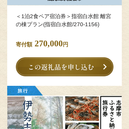
＜1泊2食ペア宿泊券＞指宿白水館 離宮
の棟プラン(指宿白水館/270-1156)
270,000
寄付額
円