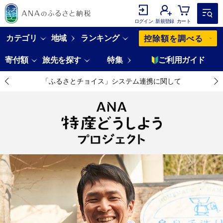
ログイン
新規登録
カート
カテゴリ
地域
ランキング
控除額を調べる
寄付額
旅先を探す
特集
ご利用ガイド
「ふるさとチョイス」システム連携に関して