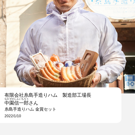
有限会社糸島手造りハム 製造部工場長
なかぞのしんいちろう
中園信一郎
さん
糸島手造りハム 金賞セット
2022/1/10