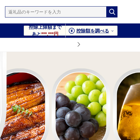
控除上限額まで
控除額を調べる
あと
***,***円