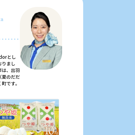
ta
adorとし
おりまし
市は、出羽
（夏のだだ
く町です。