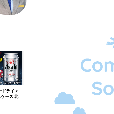
ードライ＜
 1ケース 北