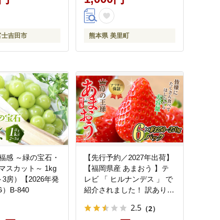
富士吉田市
熊本県 美里町
福感 ～緑の宝石・
【先行予約／2027年出荷】
マスカット～ 1kg
【福岡県産 あまおう 】テ
3房）【2026年発
レビ 「 ヒルナンデス 」 で
）B-840
紹介されました！ 訳あり
グランデ等級 約250-270
2.5
（2）
ｇ×６Ｐ いちご イチゴ 苺