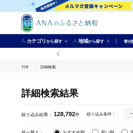
カテゴリ
地域
から探す
から探す
寄付
TOP
詳細検索
詳細検索結果
128,792
～
絞り込み条件：
絞り込み結果：
件
並べ替え：
おすすめ順
安い順