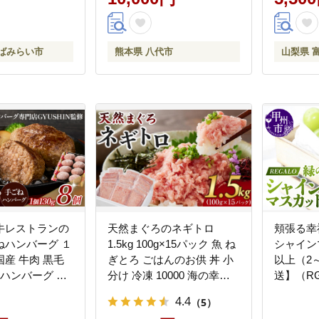
くばみらい市
熊本県 八代市
山梨県 
牛レストランの
天然まぐろのネギトロ
頬張る幸
ねハンバーグ １
1.5kg 100g×15パック 魚 ね
シャイン
産 牛肉 黒毛
ぎとろ ごはんのお供 丼 小
以上（2～
 ハンバーグ 手
分け 冷凍 10000 海の幸
送】（RG
）
◆
4.4
（5）