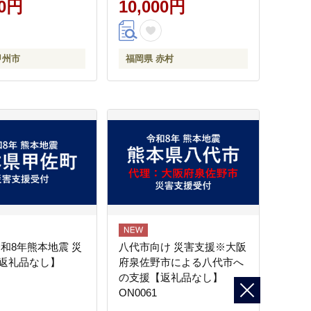
00円
博多 デザート 果物 くだも
10,000円
の フルーツ ジャム スムー
ジー ケーキ に 先行予約 数
量限定 TV紹介 人気 おすす
甲州市
福岡県 赤村
め 送料無料 3W13
令和8年熊本地震 災
八代市向け 災害支援※大阪
返礼品なし】
府泉佐野市による八代市へ
の支援【返礼品なし】
ON0061