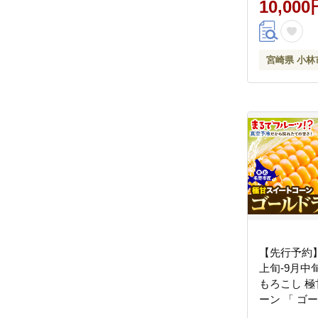
10,000
宮崎県 小林
【先行予約】
上旬-9月中
もろこし 極
ーン 「 ゴ
」 5kg 以上