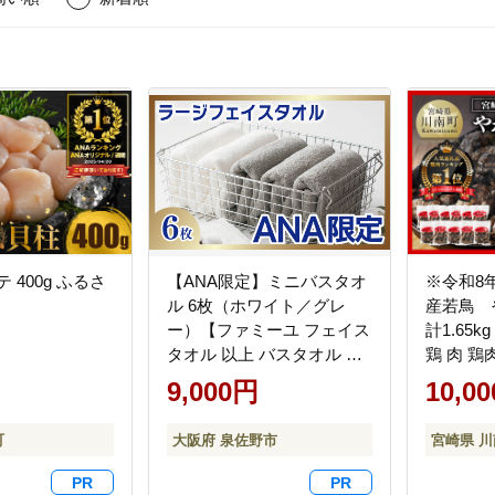
 400g ふるさ
【ANA限定】ミニバスタオ
※令和8
ル 6枚（ホワイト／グレ
産若鳥
ー）【ファミーユ フェイス
計1.65k
タオル 以上 バスタオル 未
鶏 肉 鶏
満 泉州タオル 吸水 普段使
鳥 宮崎
9,000円
10,0
い シンプル 日用品 たお
き 】 [C00
る】 G3979-1
町
大阪府 泉佐野市
宮崎県 