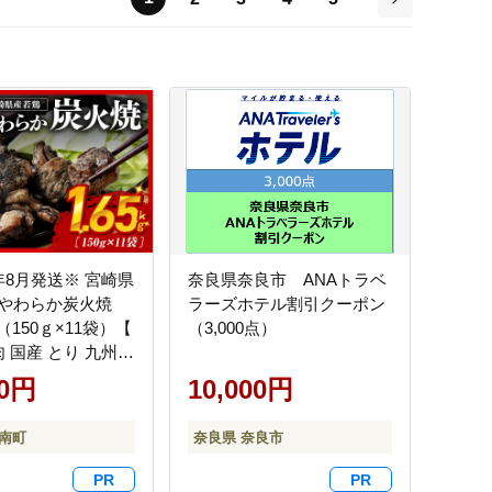
次
年8月発送※ 宮崎県
奈良県奈良市 ANAトラベ
 やわらか炭火焼
ラーズホテル割引クーポン
g（150ｇ×11袋）【
（3,000点）
肉 国産 とり 九州産
県産 小分け 炭火焼
00円
10,000円
901r808]
川南町
奈良県 奈良市