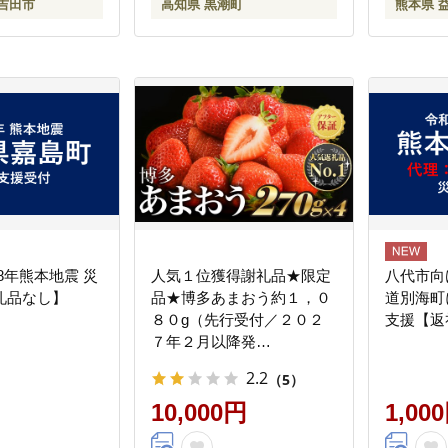
吉田市
高知県 黒潮町
熊本県 
産 土佐名物 高知県 高評価
食卓 ご飯のお供 父の日 ギ
フト プレゼント[1669]
8年熊本地震 災
人気１位獲得謝礼品★限定
八代市向
礼品なし】
品★博多あまおう約１，０
道別海町
８０g（先行受付／２０２
支援【返
７年２月以降発
送）.A1609【あまおう】
2.2
（5）
10,000円
1,00