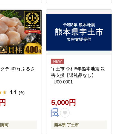
タテ 400g ふるさ
宇土市 令和8年熊本地震 災
害支援【返礼品なし】
_U00-0001
4.4
（9）
0円
5,000円
別海町
熊本県 宇土市