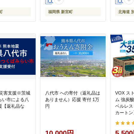
町
福岡県 新宮町
北海道 
 災害支援※茨城
八代市 への寄付（返礼品は
VOX ス
らい市による八
ありません）応援 寄付 1万
ム 強炭酸水
援【返礼品な
円
ベルレス
カートン
10,000円
5,50