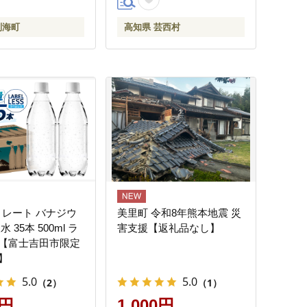
別海町
高知県 芸西村
トレート バナジウ
美里町 令和8年熊本地震 災
 35本 500ml ラ
害支援【返礼品なし】
【富士吉田市限定
】
5.0
5.0
（2）
（1）
0円
1,000円