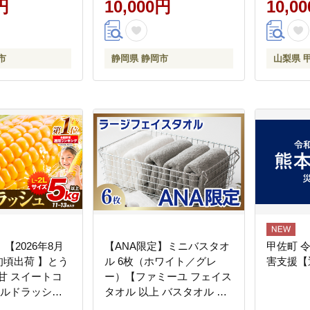
円
10,000円
10,0
市
静岡県 静岡市
山梨県 
【2026年8月
【ANA限定】ミニバスタオ
甲佐町 
旬頃出荷 】とう
ル 6枚（ホワイト／グレ
害支援【
甘 スイートコ
ー）【ファミーユ フェイス
ールドラッシュ
タオル 以上 バスタオル 未
 11～13本 特大
満 泉州タオル 吸水 普段使