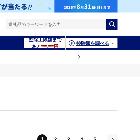
控除上限額まで
控除額を調べる
あと
***,***円
1
2
3
4
5