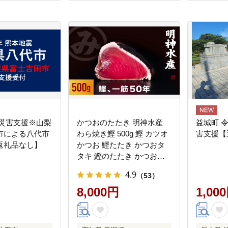
 災害支援※山梨
かつおのたたき 明神水産
益城町 
市による八代市
わら焼き鰹 500g 鰹 カツオ
害支援【
返礼品なし】
かつお 鰹たたき かつおタ
タキ 鰹のたたき かつおの
タタキ 藁焼き わら焼き 魚
4.9
（53）
さかな 海鮮 刺身 お刺身 冷
凍 ご家庭用 グルメ 特産品
8,000円
1,00
ご当地 本場 高知 黒潮町 ギ
フト 贈答品 人気 返礼品 ふ
るさと納税 魚介類 高知県