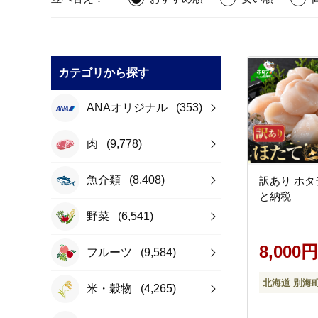
カテゴリから探す
ANAオリジナル
(353)
肉
(9,778)
魚介類
(8,408)
訳あり ホタテ
と納税
野菜
(6,541)
8,000円
フルーツ
(9,584)
北海道 別海
米・穀物
(4,265)