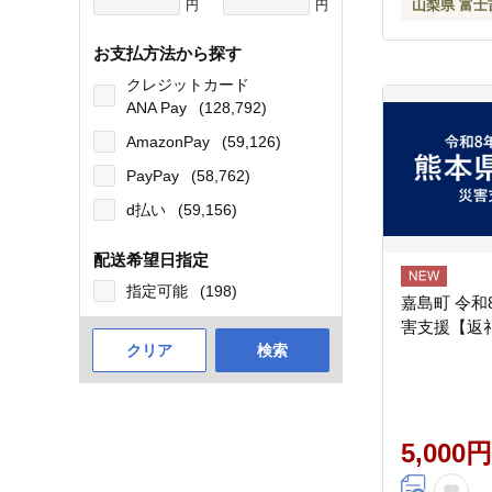
山梨県 富士
円
円
お支払方法から探す
クレジットカード
ANA Pay
(128,792)
AmazonPay
(59,126)
PayPay
(58,762)
d払い
(59,156)
配送希望日指定
指定可能
(198)
嘉島町 令和
害支援【返
クリア
検索
5,000円