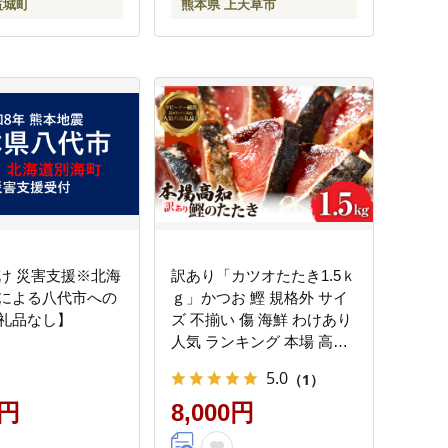
益城町
熊本県 上天草市
け 災害支援※北海
訳あり「カツオたたき1.5ｋ
による八代市への
ｇ」かつお 鰹 規格外 サイ
礼品なし】
ズ 不揃い 傷 海鮮 わけあり
人気 ランキング 本場 高知
かつおのたたき
5.0
（1）
0円
8,000円