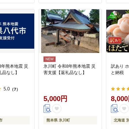
8年熊本地震 災
氷川町 令和8年熊本地震 災
訳あり ホ
礼品なし】
害支援【返礼品なし】
と納税
5.0
（7）
5,000円
8,00
市
熊本県 氷川町
北海道 