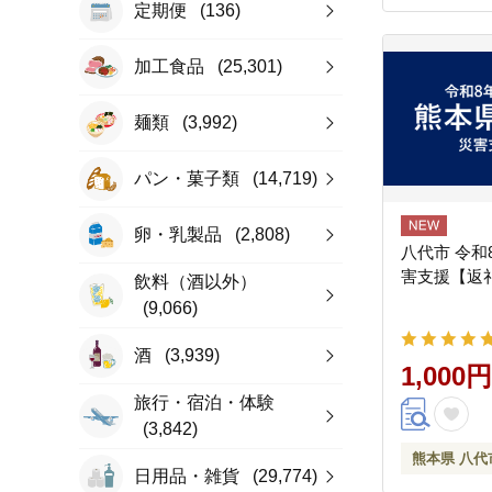
定期便
(136)
加工食品
(25,301)
麺類
(3,992)
パン・菓子類
(14,719)
卵・乳製品
(2,808)
八代市 令和
害支援【返
飲料（酒以外）
(9,066)
酒
(3,939)
1,000円
旅行・宿泊・体験
(3,842)
熊本県 八代
日用品・雑貨
(29,774)