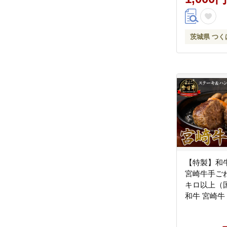
茨城県 つ
【特製】和
宮崎牛手ご
キロ以上（国
和牛 宮崎牛
こね てこね