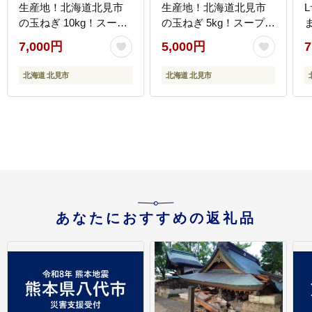
生産地！北海道北見市
生産地！北海道北見市
の玉ねぎ 10kg！スープ
の玉ねぎ 5kg！スープ2
2本付き♪ ( 玉ねぎ 玉葱
本付き♪ ( 玉ねぎ 玉葱
7,000円
5,000円
7
たまねぎ タマネギ オニ
たまねぎ タマネギ オニ
オン スープ 即席 料理 )
オン スープ 即席 料理 )
産
北海道 北見市
北海道 北見市
【164-0007-2026】
【164-0006-2026】
あなたにおすすめの返礼品