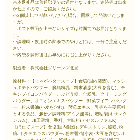
※本返礼品は普通郵便での送付となります。追跡等は出来
かねますので、ご留意ください。
※2個以上ご申請いただいた場合、同梱して発送いたしま
すが、
ポスト投函が出来ないサイズは対面でのお届けとなりま
す。
※調理時・飲用時の熱湯でのやけどには、十分ご注意くだ
さい。
※内袋を開封後はお早めにお召し上がりください。
製造者：株式会社グリーンズ北見
原材料：【じゃがバタースープ】食塩(国内製造)、マッシ
ュポテトパウダー、脱脂粉乳、粉末油脂(大豆を含む)、チ
キンブイヨンパウダー、ぶどう糖、全粉乳、クリーミング
パウダー、オニオンエキスパウダー、野菜ブイヨンパウダ
ー、粉末醤油(小麦を含む)、酵母エキス、乳等を主要原料
とする食品、澱粉／調味料(アミノ酸等)、増粘剤(キサンタ
ンガム)、加工澱粉、香料、甘味料(アセスルファムK)
【ほたてスープ】食塩(国内製造)､デキストリン､澱粉､粉
糖､ホタテエキスパウダー､粉末醤油(小麦･大豆を含む)､オ