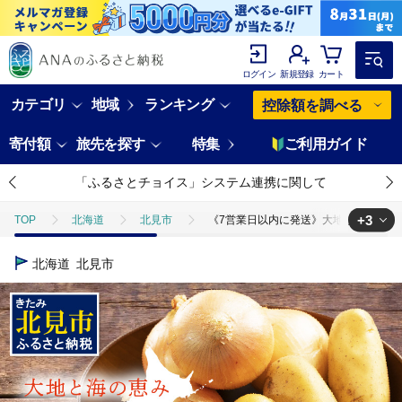
ログイン
新規登録
カート
カテゴリ
地域
ランキング
控除額を調べる
寄付額
旅先を探す
特集
ご利用ガイド
「ふるさとチョイス」システム連携に関して
+3
TOP
北海道
北見市
《7営業日以内に発送》大地と海の恵み北海道
TOP
野菜
《7営業日以内に発送》大地と海の恵み北海道スープ 4種セット
北海道
北見市
TOP
加工食品
《7営業日以内に発送》大地と海の恵み北海道スープ 4種セ
TOP
加工食品
ほかの加工食品
《7営業日以内に発送》大地と海