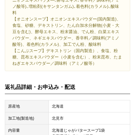
ニオンエキスパウダ―､酵母エキス､香辛料／調味料(アミ
ノ酸等)､増粘剤(キサンタンガム)､着色料(カラメル)､酸味
料
【オニオンスープ】オニオンエキスパウダー(国内製造)、
食塩、砂糖、デキストリン、たん白加水分解物(小麦・大
豆を含む)、酵母エキス、粉末醤油、でん粉、白菜エキス
パウダー、ネギエキスパウダー、香辛料／調味料(アミノ
酸等)、着色料(カラメル)、加工でん粉、酸味料
【こんぶスープ】デキストリン（国内製造）、食塩、粉
糖、昆布エキスパウダー（小麦を含む）、粉末昆布、たま
ねぎエキスパウダー／調味料（アミノ酸等）
返礼品詳細・お申込み・配送
原産地
北海道
加工地(製造地)
北見市
内容量
北海道じゃがバタースープ1袋