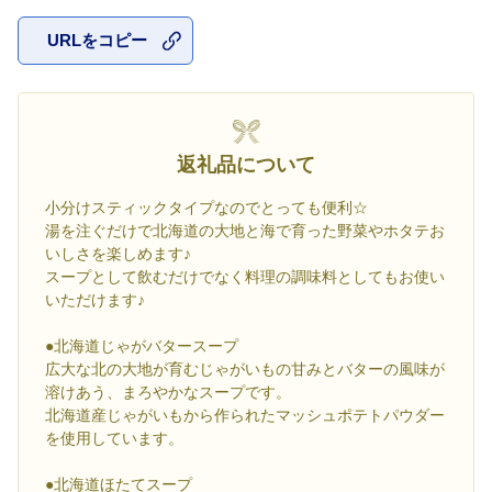
URLをコピー
お気に入
返礼品について
小分けスティックタイプなのでとっても便利☆
湯を注ぐだけで北海道の大地と海で育った野菜やホタテお
いしさを楽しめます♪
スープとして飲むだけでなく料理の調味料としてもお使い
いただけます♪
●北海道じゃがバタースープ
広大な北の大地が育むじゃがいもの甘みとバターの風味が
溶けあう、まろやかなスープです。
北海道産じゃがいもから作られたマッシュポテトパウダー
を使用しています。
●北海道ほたてスープ