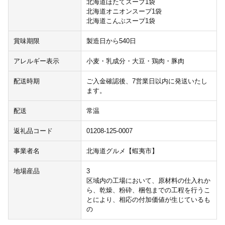
北海道ほたてスープ1袋
北海道オニオンスープ1袋
北海道こんぶスープ1袋
賞味期限
製造日から540日
アレルギー表示
小麦・乳成分・大豆・鶏肉・豚肉
配送時期
ご入金確認後、7営業日以内に発送いたし
ます。
配送
常温
返礼品コード
01208-125-0007
事業者名
北海道グルメ【蝦夷市】
地場産品
3
区域内の工場において、原材料の仕入れか
ら、乾燥、粉砕、梱包までの工程を行うこ
とにより、相応の付加価値が生じているも
の