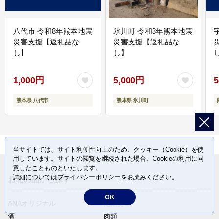
八代市 令和8年熊本地震
氷川町 令和8年熊本地震
災害支援【返礼品な
災害支援【返礼品な
し】
し】
し
1,000円
5,000円
5
熊本県 八代市
熊本県 氷川町
当サイトでは、サイト利便性向上のため、クッキー（Cookie）を使
用しています。サイトの閲覧を継続された場合、Cookieの利用に同
意したことものといたします。
詳細については
プライバシーポリシー
をお読みください。
お礼の品から探す
OK
ANAオリジナル
定期便
酒
肉類