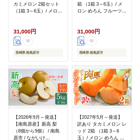
カミメロン 2箱セット
箱 （1箱 3～6玉）/ メ
（1箱 3～6玉）/ メロン
ロン めろん フルーツ
南島原市 / 南島原果物
果物 / 南島原市 / 南島
屋 [SCV009]
原果物屋 [SCV032]
31,000円
31,000円
長崎県 南島原市
長崎県 南島原市
【2026年9月～発送】
【2027年5月～発送】
【南島原産】新高 梨
訳あり タカミメロン レ
（8個から9個） / 南島
ッド 2箱 （1箱 3～6
原市 / ながいけ
玉）/ メロン めろん フ