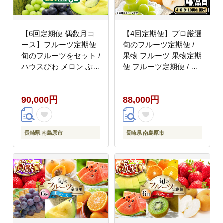
【6回定期便 偶数月コ
【4回定期便】プロ厳選
ース】フルーツ定期便
旬のフルーツ定期便 /
旬のフルーツをセット /
果物 フルーツ 果物定期
ハウスびわ メロン ぶど
便 フルーツ定期便 / 南
う 巨峰 みかん など /
島原市 / 愛2農園
南島原市 / 贅沢宝庫
[SGG002]
90,000円
88,000円
[SDZ022]
長崎県 南島原市
長崎県 南島原市