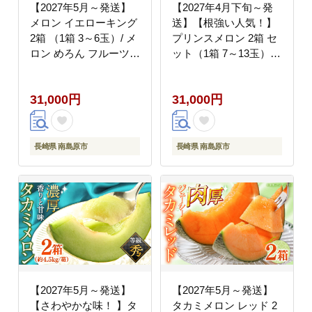
【2027年5月～発送】
【2027年4月下旬～発
メロン イエローキング
送】【根強い人気！】
2箱 （1箱 3～6玉）/ メ
プリンスメロン 2箱 セ
ロン めろん フルーツ
ット（1箱 7～13玉） /
果物 / 南島原市 / 南島
南島原市 / 南島原果物
原果物屋 [SCV040]
屋 [SCV008]
31,000円
31,000円
長崎県 南島原市
長崎県 南島原市
【2027年5月～発送】
【2027年5月～発送】
【さわやかな味！ 】タ
タカミメロン レッド 2