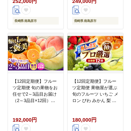
252,000円
249,000円
ん フルーツ 果物 / 南島
ン めろん フルーツ 果
原市 / 南島原果物屋
物 / 南島原市 / 南島原
[SCV045]
果物屋 [SCV046]
長崎県 南島原市
長崎県 南島原市
【12回定期便】フルー
【12回定期便】フルー
ツ定期便 旬の果物をお
ツ定期便 果物屋が選ぶ
任せで2～3品目お届け
旬のフルーツ いちご メ
（2～3品目×12回）季
ロン びわ みかん 梨 柿
節の果物 詰め合わせ 果
ぶどう など / 果物定期
物 セット / フルーツ 果
便 フルーツ 定期便 果
192,000円
180,000円
物 春フルーツ 夏フルー
物 春フルーツ 夏フルー
ツ 秋フルーツ 冬フルー
ツ 秋フルーツ 冬フルー