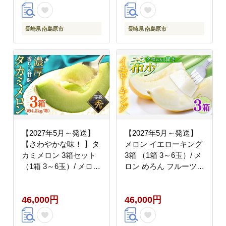
ーツ 冬フルーツ / 南島
原市 / 贅沢宝庫
[SDZ024]
長崎県 南島原市
長崎県 南島原市
【2027年5月～発送】
【2027年5月～発送】
【さわやかな味！ 】タ
メロン イエローキング
カミメロン 3箱セット
3箱 （1箱 3～6玉）/ メ
（1箱 3～6玉）/ メロン
ロン めろん フルーツ
南島原市 / 南島原果物
果物 / 南島原市 / 南島
屋 [SCV006]
原果物屋 [SCV041]
46,000円
46,000円