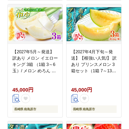
【2027年5月～発送】
【2027年4月下旬～発
訳あり メロン イエロー
送】【根強い人気!】 訳
キング 3箱 （1箱 3～6
あり プリンスメロン 3
玉）/ メロン めろん フ
箱セット（1箱 7～13
ルーツ 果物 / 南島原市
玉）（傷もの）/ メロン
/ 南島原果物屋
めろん フルーツ 果物 /
45,000円
45,000円
[SCV044]
南島原市 / 南島原果物
屋 [SCV023]
長崎県 南島原市
長崎県 南島原市