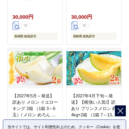
[SCH039]
ルーツ 果物 / 南島原市
/ 南島原果物屋
30,000円
30,000円
[SCV037]
長崎県 南島原市
長崎県 南島原市
【2027年5月～発送】
【2027年4月下旬～発
訳あり メロン イエロー
送】【根強い人気!】訳
キング 2箱 （1箱 3～6
あり プリンスメロン 約
玉）/ メロン めろん フ
4kg×2箱 （1箱 7～13
ルーツ 果物 / 南島原市
玉）傷もの / メロン め
当サイトでは、サイト利便性向上のため、クッキー（Cookie）を使
/ 南島原果物屋
ろん 果物 フルーツ / 南