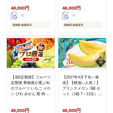
/ 吉岡青果 [SCZ038]
48,000円
48,000円
長崎県 南島原市
長崎県 南島原市
【3回定期便】フルーツ
【2027年4月下旬～発
定期便 果物屋が選ぶ旬
送】【根強い人気！】
のフルーツ いちご メロ
プリンスメロン 3箱 セ
ン びわ みかん 梨 柿 な
ット（1箱 7～13玉） /
ど / 果物定期便 フルー
南島原市 / 南島原果物
ツ 定期便 果物 春フル
屋 [SCV007]
46,000円
46,000円
ーツ 夏フルーツ 秋フル