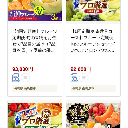
【4回定期便】フルーツ
【6回定期便 奇数月コ
定期便 旬の果物をお任
ース】フルーツ定期便
せで3品目お届け（3品
旬のフルーツをセット/
目×4回） / 季節の果物
いちご メロン ハウスみ
春フルーツ 夏フルーツ
かん 梨 柿 など / 定期
秋フルーツ 冬フルーツ
便 旬 フルーツ 果物 春
93,000円
92,000円
/ 南島原市 / 吉岡青果
フルーツ 夏フルーツ 秋
[SCZ020]
フルーツ 冬フルーツ /
南島原市 / 贅沢宝庫
[SDZ021]
長崎県 南島原市
長崎県 南島原市