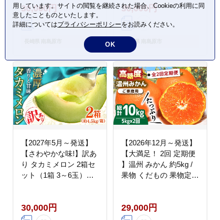
用しています。サイトの閲覧を継続された場合、Cookieの利用に同
30,000円
30,000円
[SCV043]
島原市 / 南島原果物屋
意したことものといたします。
[SCV020]
詳細については
プライバシーポリシー
をお読みください。
長崎県 南島原市
長崎県 南島原市
OK
【2027年5月～発送】
【2026年12月～発送】
【さわやかな味!】訳あ
【大満足！ 2回 定期便
り タカミメロン 2箱セ
】温州 みかん 約5kg /
ット（1箱 3～6玉）
果物 くだもの 果物定期
（傷もの）/ メロン め
便 フルーツ ふるーつ
ろん フルーツ 果物 / 南
フルーツ定期便 旬 家庭
30,000円
29,000円
島原市 / 南島原果物屋
用 5kg / 南島原市 / 南島
[SCV026]
原果物屋 [SCV017]