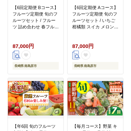
【6回定期便 Bコース】
【6回定期便 Aコース】
フルーツ定期便 旬のフ
フルーツ定期便 旬のフ
ルーツセット / フルー
ルーツセット / いちご
ツ 詰め合わせ 春フルー
柑橘類 スイカ メロン
ツ 夏フルーツ 秋フルー
梨 キウイ / 詰め合わせ
ツ 冬フルーツ / 南島原
春フルーツ 夏フルーツ
87,000円
87,000円
市 / 長崎県農産品流通
秋フルーツ 冬フルーツ
合同会社 [SCB066]
/ 南島原市 / 長崎県農産
品流通合同会社
[SCB065]
長崎県 南島原市
長崎県 南島原市
【年6回 旬のフルーツ
【毎月コース】野菜 キ