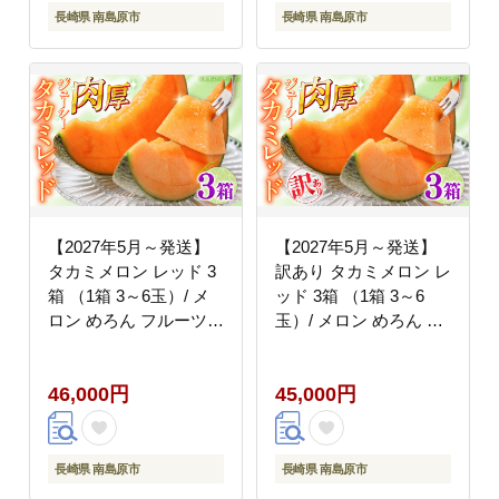
長崎県 南島原市
長崎県 南島原市
【2027年5月～発送】
【2027年5月～発送】
タカミメロン レッド 3
訳あり タカミメロン レ
箱 （1箱 3～6玉）/ メ
ッド 3箱 （1箱 3～6
ロン めろん フルーツ
玉）/ メロン めろん フ
果物 / 南島原市 / 南島
ルーツ 果物 / 南島原市
原果物屋 [SCV033]
/ 南島原果物屋
46,000円
45,000円
[SCV038]
長崎県 南島原市
長崎県 南島原市