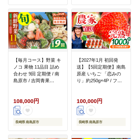
【毎月コース】野菜 キ
【2027年1月 初回発
ノコ 果物 11品目 詰め
送】【5回定期便】南島
合わせ 9回 定期便 / 南
原産 いちご 「恋みの
島原市 / 吉岡青果
り」約250g×4P / フル
[SCZ035]
ーツ 果物 / 南島原市 /
あゆみfarm [SFF004]
108,000円
100,000円
長崎県 南島原市
長崎県 南島原市