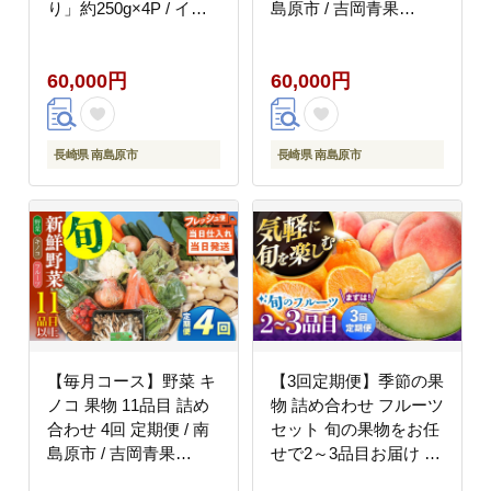
り」約250g×4P / イチ
島原市 / 吉岡青果
ゴ 苺 フルーツ 果物 /
[SCZ032]
南島原市 / あゆみfarm
60,000円
60,000円
[SFF003]
長崎県 南島原市
長崎県 南島原市
【毎月コース】野菜 キ
【3回定期便】季節の果
ノコ 果物 11品目 詰め
物 詰め合わせ フルーツ
合わせ 4回 定期便 / 南
セット 旬の果物をお任
島原市 / 吉岡青果
せで2～3品目お届け /
[SCZ031]
果物 セット / 南島原市