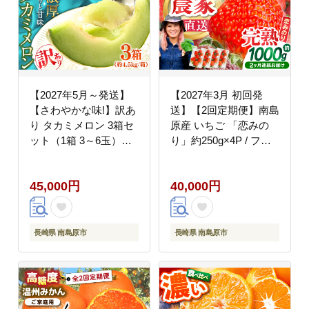
【2027年5月～発送】
【2027年3月 初回発
【さわやかな味!】訳あ
送】【2回定期便】南島
り タカミメロン 3箱セ
原産 いちご 「恋みの
ット（1箱 3～6玉）
り」約250g×4P / フル
（傷もの）/ メロン め
ーツ 果物 / 南島原市 /
ろん フルーツ 果物 / 南
あゆみfarm [SFF002]
45,000円
40,000円
島原市 / 南島原果物屋
[SCV027]
長崎県 南島原市
長崎県 南島原市