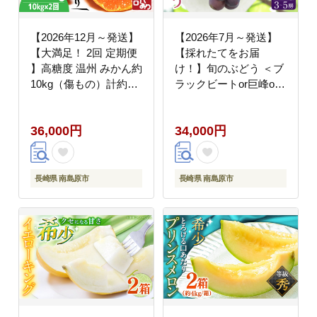
【2026年12月～発送】
【2026年7月～発送】
【大満足！ 2回 定期便
【採れたてをお届
】高糖度 温州 みかん約
け！】旬のぶどう ＜ブ
10kg（傷もの）計約
ラックビートor巨峰or
20kg / 果物 くだもの 果
ピオーネ＞ 合計2kg /
物定期便 フルーツ ふる
フルーツ ふるーつ 果物
36,000円
34,000円
ーつ フルーツ定期便 旬
/ 南島原市 / ながいけ
家庭用 10kg / 南島原市
[SCH037]
/ 南島原果物屋
[SCV016]
長崎県 南島原市
長崎県 南島原市