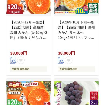
【2026年12月～発送】
【2026年10月下旬～発
【2回定期便】高糖度
送】【2回定期便】温州
温州 みかん（約10kg×2
みかん 食べ比べ
回） / 果物 くだもの 果
10kg×2回 / 甘い フルー
物定期便 フルーツ ふる
ツ 果物 / 南島原市 / 蜜
ーつ フルーツ定期便 旬
柑屋まつお [SCQ004]
38,000円
38,000円
家庭用 10kg / 南島原市
/ 南島原果物屋
[SCV002]
長崎県 南島原市
長崎県 南島原市