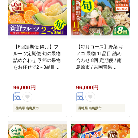
【6回定期便 隔月】フ
【毎月コース】野菜 キ
ルーツ定期便 旬の果物
ノコ 果物 11品目 詰め
詰め合わせ 季節の果物
合わせ 8回 定期便 / 南
をお任せで2～3品目お
島原市 / 吉岡青果
届け（2～3品目×6回）/
[SCZ034]
果物 春フルーツ 夏フル
96,000円
96,000円
ーツ 秋フルーツ 冬フル
ーツ / 南島原市 / 吉岡
青果 [SCZ016]
長崎県 南島原市
長崎県 南島原市