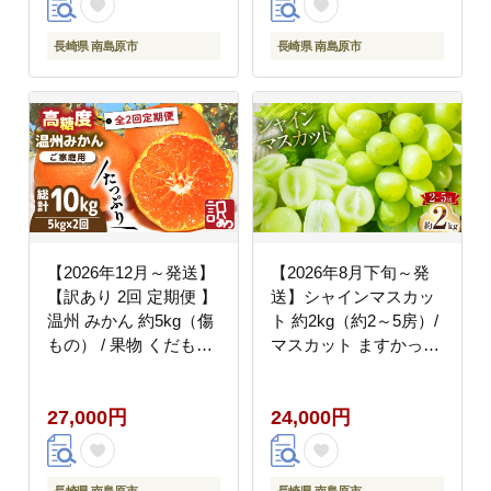
長崎県 南島原市
長崎県 南島原市
【2026年12月～発送】
【2026年8月下旬～発
【訳あり 2回 定期便 】
送】シャインマスカッ
温州 みかん 約5kg（傷
ト 約2kg（約2～5房）/
もの） / 果物 くだもの
マスカット ますかっと
果物定期便 フルーツ ふ
ぶどう 葡萄 ブドウ フ
るーつ フルーツ定期便
ルーツ 果物 / 南島原市
27,000円
24,000円
旬 家庭用 5kg / 南島原
/ 長崎県農産品流通合同
市 / 南島原果物屋
会社 [SCB076]
[SCV018]