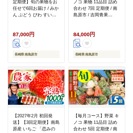
定期便】旬の果物をお
ノコ 果物 11品目 詰め
任せで6回お届け / みか
合わせ 7回 定期便 / 南
ん ぶどう びわ すいか
島原市 / 吉岡青果
梨 いちご メロン キウ
[SCZ033]
イなど / 詰め合わせ 春
87,000円
84,000円
フルーツ 夏フルーツ 秋
フルーツ 冬フルーツ /
南島原市 / 長崎県農産
品流通合同会社
長崎県 南島原市
長崎県 南島原市
[SCB010]
【2027年2月 初回発
【毎月コース】野菜 キ
送】【3回定期便】南島
ノコ 果物 11品目 詰め
原産 いちご 「恋みの
合わせ 5回 定期便 / 南