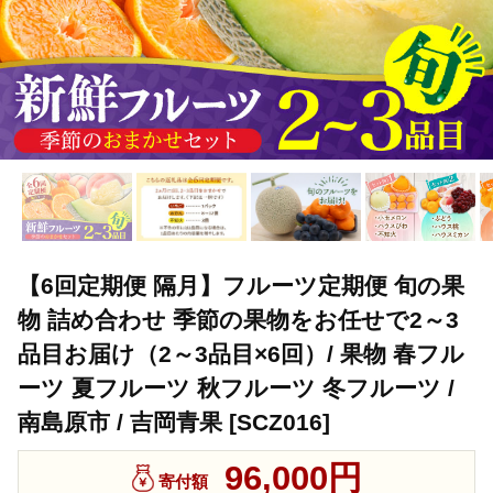
【6回定期便 隔月】フルーツ定期便 旬の果
物 詰め合わせ 季節の果物をお任せで2～3
品目お届け（2～3品目×6回）/ 果物 春フル
ーツ 夏フルーツ 秋フルーツ 冬フルーツ /
南島原市 / 吉岡青果 [SCZ016]
96,000円
寄付額