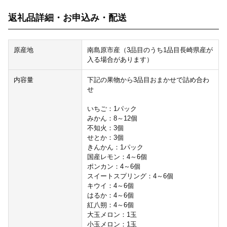
返礼品詳細・お申込み・配送
原産地
南島原市産（3品目のうち1品目長崎県産が
入る場合があります）
内容量
下記の果物から3品目おまかせで詰め合わ
せ
いちご：1パック
みかん：8～12個
不知火：3個
せとか：3個
きんかん：1パック
国産レモン：4～6個
ポンカン：4～6個
スイートスプリング：4～6個
キウイ：4～6個
はるか：4～6個
紅八朔：4～6個
大玉メロン：1玉
小玉メロン：1玉