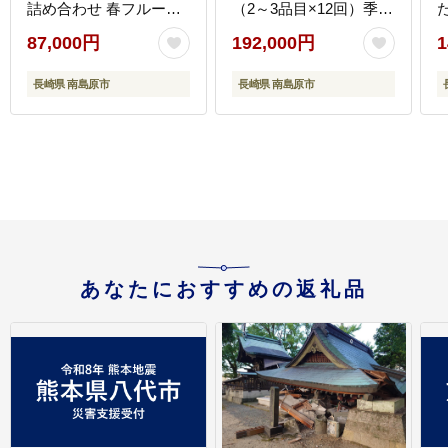
詰め合わせ 春フルーツ
（2～3品目×12回）季節
夏フルーツ 秋フルーツ
の果物 詰め合わせ 果物
87,000円
192,000円
1
冬フルーツ / 南島原市 /
セット / フルーツ 果物
[
長崎県農産品流通合同
春フルーツ 夏フルーツ
長崎県 南島原市
長崎県 南島原市
会社 [SCB066]
秋フルーツ 冬フルーツ /
南島原市 / 吉岡青果
[SCZ014]
あなたにおすすめの返礼品