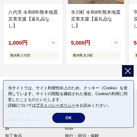
八代市 令和8年熊本地震
氷川町 令和8年熊本地震
災害支援【返礼品な
災害支援【返礼品な
し】
し】
し
1,000円
5,000円
5
熊本県 八代市
熊本県 氷川町
当サイトでは、サイト利便性向上のため、クッキー（Cookie）を使
用しています。サイトの閲覧を継続された場合、Cookieの利用に同
意したことものといたします。
お礼の品から探す
詳細については
プライバシーポリシー
をお読みください。
OK
ANAオリジナル
定期便
酒
肉類
加工食品
旅行・宿泊・体験