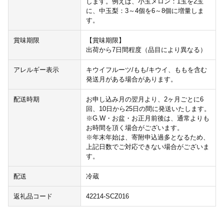
します。例えば、小玉メロン：1玉を2玉
に、中玉梨：3～4個を6～8個に増量しま
す。
賞味期限
【賞味期限】
出荷から7日間程度（品目により異なる）
アレルギー表示
キウイフルーツ/もも/キウイ、ももを含む
発送月がある場合があります。
配送時期
お申し込み月の翌月より、2ヶ月ごとに6
回、10日から25日の間に発送いたします。
※G.W・お盆・お正月前後は、通常よりも
お時間を頂く場合がございます。
※年末年始は、寄附申込過多となるため、
上記日数でご対応できない場合がございま
す。
配送
冷蔵
返礼品コード
42214-SCZ016