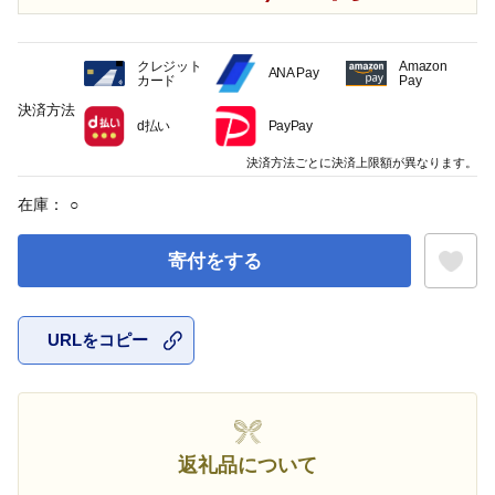
クレジット
Amazon
ANA Pay
カード
Pay
決済方法
d払い
PayPay
決済方法ごとに決済上限額が異なります。
在庫：
○
寄付をする
URLをコピー
お気に入
返礼品について