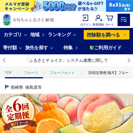
ログイン
新規登録
カート
カテゴリ
地域
ランキング
控除額を調べる
寄付額
旅先を探す
特集
ご利用ガイド
「ふるさとチョイス」システム連携に関して
TOP
フルーツ
フルーツセット
【6回定期便 隔月】フルーツ定
長崎県
南島原市