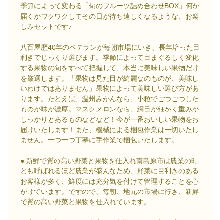
季節によって変わる「旬のフルーツ詰め合わせBOX」何が
届くかワクワクしてその日が待ち遠しくなるような、お楽
しみセットです♪
八百屋歴40年のベテランが毎朝市場にいき、長年培った目
利きでじっくり選びます。季節によって目まぐるしく変化
する果物の旬をすべて把握して、本当に美味しい果物だけ
を厳選します。「果物は見た目が綺麗なのものが、美味し
いわけではありません」果物によって美味しい選び方があ
ります。たとえば、温州みかんなら、小粒でごつごつした
ものが味が濃厚。マスクメロンなら、網目が細かく重みが
しっかりとあるものなどなど！今が一番おいしい果物をお
届けいたします！また、機械による梱包作業は一切いたし
ません。一つ一つ丁寧に手作業で梱包いたします。
● 新鮮で質の高い野菜と果物を仕入れ南島原市は農業の町
とも呼ばれるほど農業が盛んなため、野菜に目利きのある
お客様が多く、鮮度には充分気を付けて管理することを心
がけています。ですので、毎朝、地元の市場に行き、新鮮
で質の高い野菜と果物を仕入れています。