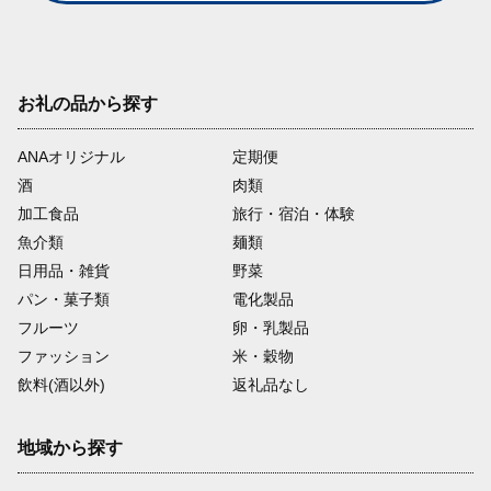
マイルは「マイル口座グループ1 通常マイル」
です。（マイル有効期限は積算月の36カ月後
の月末までです。）
お礼の品から探す
お客様の口座に積算されるすべてのマイル
は、2022年4月1日より「1～4」のグループに
ANAオリジナル
定期便
分かれました。
酒
肉類
加工食品
旅行・宿泊・体験
各グループの違いは、
「マイル口座グループ
魚介類
麺類
とは」
よりご確認ください。
日用品・雑貨
野菜
パン・菓子類
電化製品
フルーツ
卵・乳製品
ファッション
米・穀物
飲料(酒以外)
返礼品なし
地域から探す