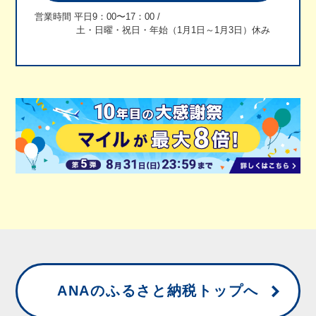
営業時間 平日9：00〜17：00 /
土・日曜・祝日・年始（1月1日～1月3日）休み
本キャンペーンは、参加登録とキャンペーン
コードの入力は必要ありません。
期間中は、旅の返礼品ボーナスマイル（100円
につき1マイル）はマイル積算対象外となりま
す。
マイルの積算は、2025年10月下旬頃を予定し
ております。
マイルの積算状況は、ANAウェブサイト、ま
たはアプリにてご確認ください。
ANAマイレージクラブお客様番号（10桁）ご
ANAのふるさと納税トップへ
との積算となります。