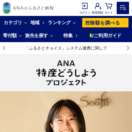
ログイン
新規登録
カート
カテゴリ
地域
ランキング
控除額を調べる
寄付額
旅先を探す
特集
ご利用ガイド
「ふるさとチョイス」システム連携に関して