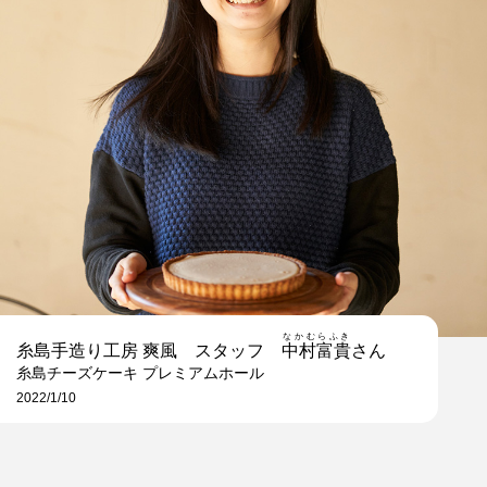
なかむらふき
糸島手造り工房 爽風 スタッフ
中村富貴
さん
糸島チーズケーキ プレミアムホール
2022/1/10