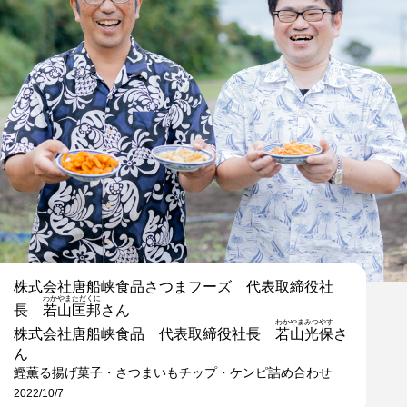
株式会社唐船峡食品さつまフーズ 代表取締役社
わかやまただくに
長
若山匡邦
さん
わかやまみつやす
株式会社唐船峡食品 代表取締役社長
若山光保
さ
ん
鰹薫る揚げ菓子・さつまいもチップ・ケンピ詰め合わせ
2022/10/7