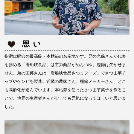
指宿は鰹節の最高級・本枯節の名産地です。兄の光保さんが代表
を務める「唐船峡食品」は主力商品がめんつゆ。鰹節は欠かせま
せん。弟の匡邦さんは「唐船峡食品さつまフーズ」でさつま芋チ
ップやケンピを製造。近隣の農家さん、鰹節メーカーさん、どこ
も高齢化が進んでいます。本枯節を使ったさつま芋菓子を作るこ
とで、地元の生産者さんが少しでも元気になってほしいと思いま
した。