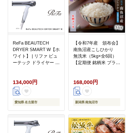
ReFa BEAUTECH
【令和7年産 頒布会】
DRYER SMART W【ホ
南魚沼産こしひかり
ワイト】 | リファ ビュ
無洗米（5kg×全6回）
ーテック ドライヤー ス
【定期便 銘柄米 ブラン
マートダブル 1年保証
ド米 無洗米 こしひかり
海外対応 引っ越し 新居
コシヒカリ魚沼産 新潟
134,000円
168,000円
海外対応 折り畳み コン
米 新潟県産 産地直送
パクト 軽量 速乾 大風
ご飯 御飯 ごはん お米
量 ヘアケア 人気 おす
米 こめ コメ】
すめ
愛知県 名古屋市
新潟県 南魚沼市