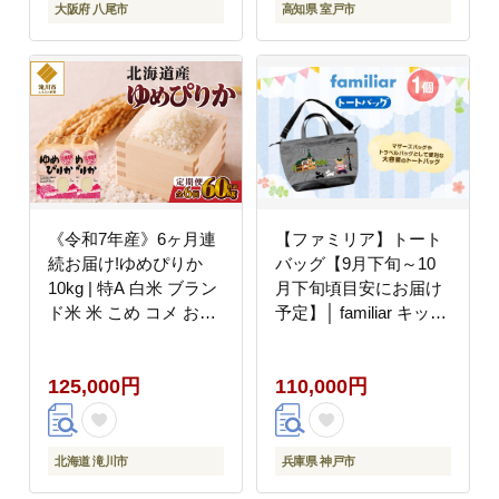
大阪府 八尾市
高知県 室戸市
《令和7年産》6ヶ月連
【ファミリア】トート
続お届け!ゆめぴりか
バッグ【9月下旬～10
10kg | 特A 白米 ブラン
月下旬頃目安にお届け
ド米 米 こめ コメ お米
予定】│ familiar キッズ
ご飯 ごはん 単一米 滝
子供 かわいい 可愛い
川市 北海道 北海道産
子供用 子育て プレゼン
125,000円
110,000円
道産 北海道米 定期便
ト 誕生祝 出生祝い 誕
生活応援 送料無料 おす
生日 お祝い 出産祝い
すめ 人気 お弁当 贈答
北海道 滝川市
兵庫県 神戸市