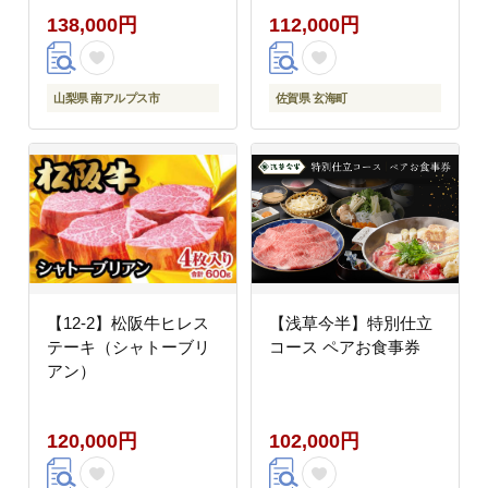
切り ハンバーグ ブロッ
138,000円
112,000円
ク ステーキ しゃぶしゃ
ぶ すき焼き 焼肉 牛肉
肉 A5 A4 セット 佐賀県
玄海町
山梨県 南アルプス市
佐賀県 玄海町
【12-2】松阪牛ヒレス
【浅草今半】特別仕立
テーキ（シャトーブリ
コース ペアお食事券
アン）
120,000円
102,000円