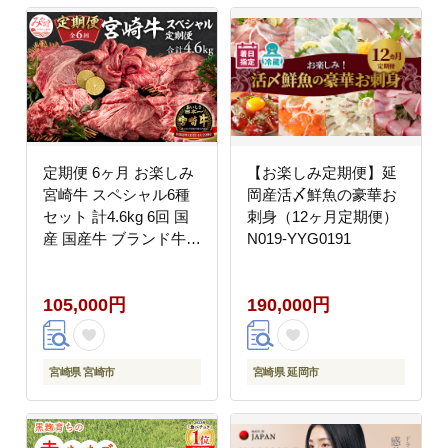
定期便 6ヶ月 お楽しみ
【お楽しみ定期便】延
宮崎牛 スペシャル6種
岡産活〆鮮魚の豪華お
セット 計4.6kg 6回 国
刺身（12ヶ月定期便）
産 国産牛 ブランド牛
N019-YYG0191
和牛 肉 お肉 牛肩ロー
ス 肩ロース ロース 切
105,000円
190,000円
り落とし 切り落し 切落
し モモ ウデ モモ肉 ウ
デ肉 スライス ステーキ
すき焼き 冷凍 小分け
宮崎県 宮崎市
宮崎県 延岡市
パック ギフト グルメ
お取り寄せ