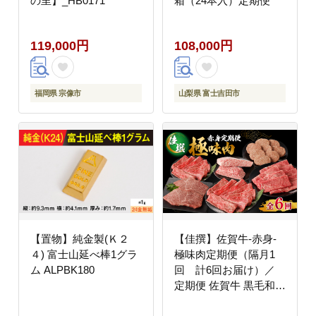
の里】_HB0171
箱（24本入）定期便
119,000円
108,000円
福岡県 宗像市
山梨県 富士吉田市
【置物】純金製(Ｋ２
【佳撰】佐賀牛-赤身-
４) 富士山延べ棒1グラ
極味肉定期便（隔月1
ム ALPBK180
回 計6回お届け）／
定期便 佐賀牛 黒毛和牛
国産 赤身 スライス 薄