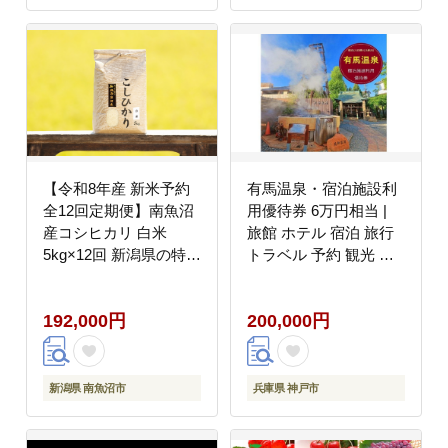
補助券 チケット クーポ
ン 宿泊 お泊り 別府温
泉 別府観光 地獄めぐり
旅 おすすめ 人気 体験
型 節約_B030-005
【令和8年産 新米予約
有馬温泉・宿泊施設利
全12回定期便】南魚沼
用優待券 6万円相当 |
産コシヒカリ 白米
旅館 ホテル 宿泊 旅行
5kg×12回 新潟県の特A
トラベル 予約 観光 チ
地区南魚沼市の美味し
ケット 兵庫 神戸 国内
いお米【定期便 銘柄米
旅行 関西 近畿 人気 お
192,000円
200,000円
ブランド米 精米 こしひ
すすめ
かり コシヒカリ】
【2026年11月上旬から
1ヶ月以内に順次発送予
新潟県 南魚沼市
兵庫県 神戸市
定】