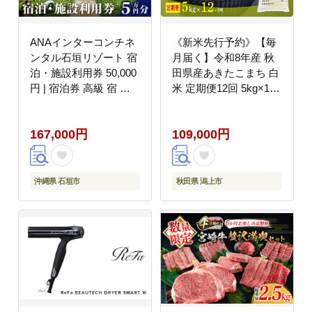
ANAインターコンチネ
《新米先行予約》【毎
ンタル石垣リゾート 宿
月届く】令和8年産 秋
泊・施設利用券 50,000
田県産あきたこまち 白
円 | 宿泊券 高級 宿 ホ
米 定期便12回 5kg×12
テル ふるさと 旅行 宿
回 計60kg 秋田のこま
泊 チケット クーポン
ち農場 潟上市
167,000円
109,000円
沖縄県 沖縄 石垣 石垣
島 石垣市 ふるさと納税
沖縄県 石垣市
秋田県 潟上市