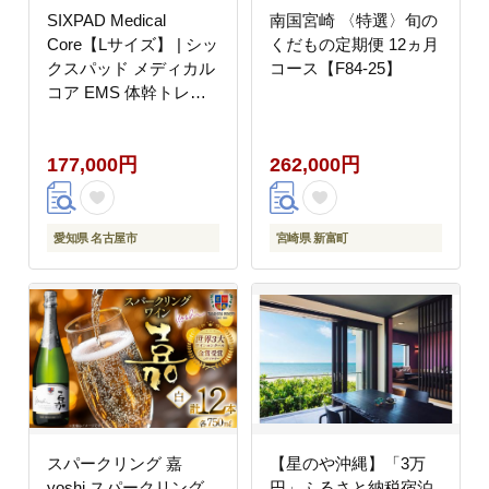
SIXPAD Medical
南国宮崎 〈特選〉旬の
Core【Lサイズ】 | シッ
くだもの定期便 12ヵ月
クスパッド メディカル
コース【F84-25】
コア EMS 体幹トレー
ニング 腹筋 引き締め
健康管理 人気 おすすめ
177,000円
262,000円
フィットネス 運動不足
解消 筋力アップ トレー
ニング器具 健康グッズ
美容 健康家電 送料無料
愛知県 名古屋市
宮崎県 新富町
名古屋市
スパークリング 嘉
【星のや沖縄】「3万
yoshi スパークリング
円」ふるさと納税宿泊