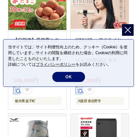
【定期便】黒麹育ちの
KINUJO ヘアドライヤ
赤たまご30個（年12
ー ホワイト【国内製造
当サイトでは、サイト利便性向上のため、クッキー（Cookie）を使
用しています。サイトの閲覧を継続された場合、Cookieの利用に同
回） 益子町 ふるさと納
絹女 日本製 取扱説明書
意したことものといたします。
税 たまご 卵 タマゴ 赤
付き 1年間保証 美容家
詳細については
プライバシーポリシー
をお読みください。
たまご 人気 濃厚 食べ
電 キヌジョ キヌージョ
チョク 定期便 (BC003)
ギフト プレゼント 新生
OK
108,000円
111,000円
活 一人暮らし】
IBS0001
栃木県 益子町
大阪府 泉佐野市