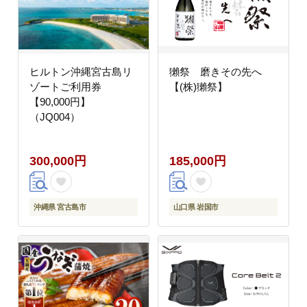
ヒルトン沖縄宮古島リ
獺祭 磨きその先へ
ゾートご利用券
【(株)獺祭】
【90,000円】
（JQ004）
300,000円
185,000円
沖縄県 宮古島市
山口県 岩国市