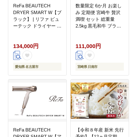
ReFa BEAUTECH
数量限定 6か月 お楽し
DRYER SMART W【ブ
み 定期便 宮崎牛 贅沢
ラック】 | リファ ビュ
満喫 セット 総重量
ーテック ドライヤー ス
2.5kg 黒毛和牛 ブラン
マートダブル 1年保証
ド牛 牛肉 国産 ビーフ
海外対応 引っ越し 新居
人気 食品 焼肉 ステー
134,000円
111,000円
海外対応 折り畳み コン
キ スライス 小間切れ
パクト 軽量 速乾 大風
しゃぶしゃぶ すき焼き
量 ヘアケア 人気 おす
ミヤチク お取り寄せ グ
すめ
ルメ ご褒美 記念日 お
愛知県 名古屋市
宮崎県 日南市
祝 宮崎県 日南市 送料
無料_NA1-25
ReFa BEAUTECH
【令和８年産 新米 先行
DRYER SMART W【ア
予約】【12ヵ月定期