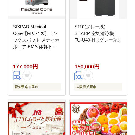
SIXPAD Medical
S110(グレー系)
Core【Mサイズ】 | シ
SHARP 空気清浄機
ックスパッド メディカ
FU-U40-H（グレー系）
ルコア EMS 体幹トレ
ーニング 腹筋 引き締め
健康管理 人気 おすすめ
177,000円
150,000円
フィットネス 運動不足
解消 筋力アップ トレー
ニング器具 健康グッズ
美容 健康家電 送料無料
愛知県 名古屋市
大阪府 八尾市
名古屋市