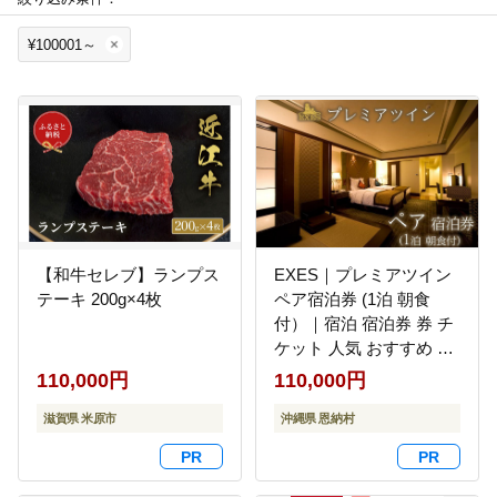
¥100001～
【和牛セレブ】ランプス
EXES｜プレミアツイン
テーキ 200g×4枚
ペア宿泊券 (1泊 朝食
付）｜宿泊 宿泊券 券 チ
ケット 人気 おすすめ エ
グゼス ホテル リゾート
110,000円
110,000円
ふるさと納税 沖縄県 恩
滋賀県 米原市
納村
沖縄県 恩納村