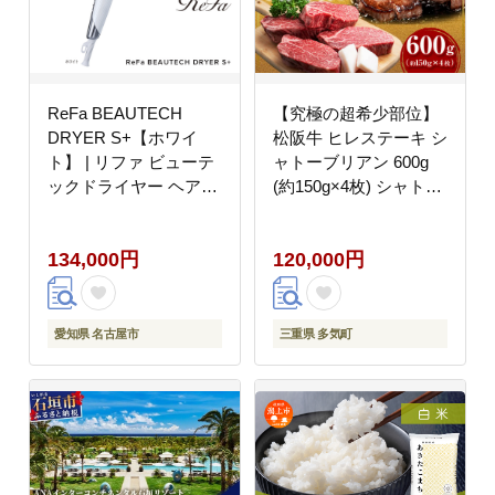
ReFa BEAUTECH
【究極の超希少部位】
DRYER S+【ホワイ
松阪牛 ヒレステーキ シ
ト】 | リファ ビューテ
ャトーブリアン 600g
ックドライヤー ヘアケ
(約150g×4枚) シャトー
ア 1年保証 おしゃれ 人
ブリアン ヒレ ステーキ
気 日用品 美容家電 美
松阪牛 国産牛 牛肉 和
134,000円
120,000円
容師 人気 おすすめ ギ
牛 国産牛 松阪牛 松坂
フト 軽量 コンパクト
牛 ステーキ ヒレ シャ
痛まない 折り畳み 大風
トーブリアン 牛肉 ステ
量 愛知県 名古屋市
ーキ 松阪牛 牛肉 ステ
愛知県 名古屋市
三重県 多気町
ーキ シャトーブリアン
松阪牛 ステーキ 冷凍
三重県 松阪市 松阪牛
シャトーブリアン 三重
県 多気町 SS-15