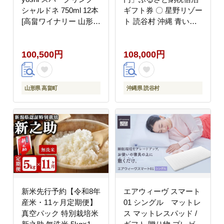
シャルドネ 750ml 12本
ギフト券 〇 星野リゾー
[高畠ワイナリー 山形県
ト 読谷村 沖縄 青い海
高畠町 tk06ays730083]
オーシャンフロント オ
辛口 高畠ワイナリー 白
ーシャンビュー インフ
100,500円
108,000円
ワイン
ィニティプール 星空 サ
ンセット 星のや
山形県 高畠町
沖縄県 読谷村
新米先行予約【令和8年
エアウィーヴ スマート
産米・11ヶ月定期便】
01 シングル マットレ
真空パック 特別栽培米
ス マットレスパッド /