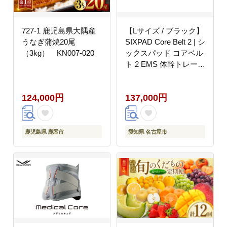
727-1 鹿児島県大隅産
【Lサイズ / ブラック】
うなぎ蒲焼20尾
SIXPAD Core Belt 2 | シ
（3kg） KN007-020
ックスパッド コアベル
ト 2 EMS 体幹トレーニ
ング 腹筋 引き締め 健
康管理 人気 おすすめ
124,000円
137,000円
フィットネス 運動不足
解消 筋力アップ トレー
ニング器具 健康グッズ
美容 健康家電 送料無料
鹿児島県 鹿屋市
愛知県 名古屋市
名古屋市