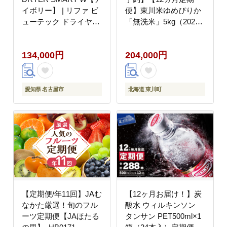
イボリー】 | リファ ビ
便】東川米ゆめぴりか
ューテック ドライヤー
「無洗米」5kg（2026
スマートダブル ドライ
年10月中旬より発送予
ヤー 1年保証 海外対応
定）
134,000円
204,000円
引っ越し 新居 海外対応
折り畳み コンパクト 軽
量 ヘアドライヤー 速乾
大風量 ヘアケア 人気
愛知県 名古屋市
北海道 東川町
おすすめ
【定期便/年11回】JAむ
【12ヶ月お届け！】炭
なかた厳選！旬のフル
酸水 ウィルキンソン
ーツ定期便【JAほたる
タンサン PET500ml×1