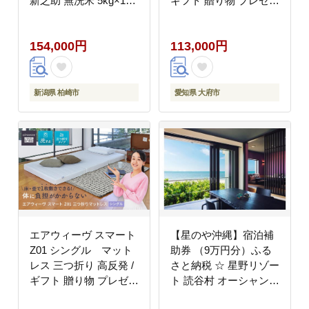
新之助 無洗米 5kg×11
ギフト 贈り物 プレゼン
回（計 55kg） 山波農
ト 祝い 内祝い 誕生日
場 お米 新潟県産
記念日 お土産 父 母 敬
154,000円
113,000円
[Y0055]
老 お中元 お歳暮
新潟県 柏崎市
愛知県 大府市
エアウィーヴ スマート
【星のや沖縄】宿泊補
Z01 シングル マット
助券 （9万円分）ふる
レス 三つ折り 高反発 /
さと納税 ☆ 星野リゾー
ギフト 贈り物 プレゼン
ト 読谷村 オーシャンビ
ト 祝い 内祝い 誕生日
ュー ハイクラス オーシ