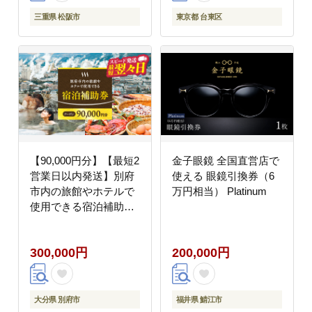
三重県 松阪市
東京都 台東区
【90,000円分】【最短2
金子眼鏡 全国直営店で
営業日以内発送】別府
使える 眼鏡引換券（6
市内の旅館やホテルで
万円相当） Platinum
使用できる宿泊補助
券 楽しい旅の思い出
を！ 宿泊券 大分県 別
300,000円
200,000円
府市 3000円 15000円 3
万円 9万円 15万円 30万
円 ホテル 旅館 温泉 旅
行 観光 トラベル 宿泊
大分県 別府市
福井県 鯖江市