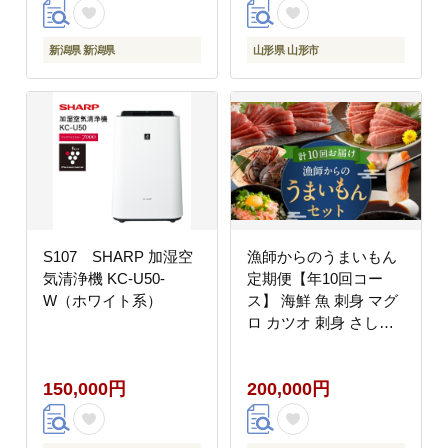
月
新潟県 新潟県
山形県 山形市
S107 SHARP 加湿空
漁師からのうまいもん
気清浄機 KC-U50-
定期便【年10回コー
W（ホワイト系）
ス】 海鮮 魚 刺身 マグ
ロ カツオ 刺身 さしみ
鮪 鰹 伊勢海老 魚介 魚
貝 人気
150,000円
200,000円