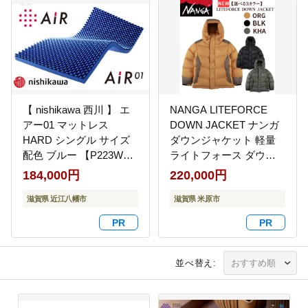
【 nishikawa 西川 】 エ
NANGA LITEFORCE
アー01 マットレス
DOWN JACKET ナンガ
HARD シングル サイズ
ダウンジャケット 軽量
配色 ブルー 【P223W】
ライトフォース ダウン
マットレス マットレス
アウター コート 上着 防
184,000円
220,000円
マットレス 寝具 寝具
風 防寒 防水 国産 日本製
滋賀県 近江八幡市
滋賀県 米原市 キャンプ
滋賀県 米原市
アウトドア アウトレッ
ト ビジネス 高級 カーキ
M
並べ替え: