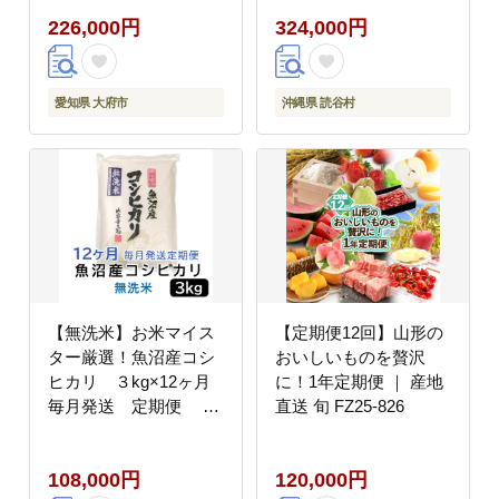
記念日 お土産 父 母 敬
ャンビュー 東シナ海 サ
226,000円
324,000円
老 お中元 お歳暮
ンセットクルーズ オー
シャンフロント 青い海
愛知県 大府市
沖縄県 読谷村
【無洗米】お米マイス
【定期便12回】山形の
ター厳選！魚沼産コシ
おいしいものを贅沢
ヒカリ ３kg×12ヶ月
に！1年定期便 ｜ 産地
毎月発送 定期便 新
直送 旬 FZ25-826
潟県 新潟 無洗米 魚沼
魚沼産 こしひかり 3kg
108,000円
120,000円
3キロ 12回 頒布会 12か