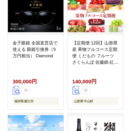
金子眼鏡 全国直営店で
【定期便 12回】山形県
使える 眼鏡引換券（9
産 果物フルコース定期
万円相当） Diamond
便 くだもの フルーツ
さくらんぼ 佐藤錦 紅秀
峰 桃 もも すもも 和梨
豊水 幸水 秋姫 ぶどう
300,000円
140,000円
シャインマスカット デ
ラウェア スチューベン
ラ・フランス ラフラン
ス りんご 山形県 中山
福井県 鯖江市
山形県 中山町
町 F4A-0492