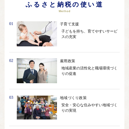
ふるさと納税の使い道
Method
01
子育て支援
子どもを持ち、育てやすいサービ
スの充実
02
雇用政策
地域産業の活性化と職場環境づく
りの促進
03
地域づくり政策
安全・安心な住みやすい地域づく
りの実現