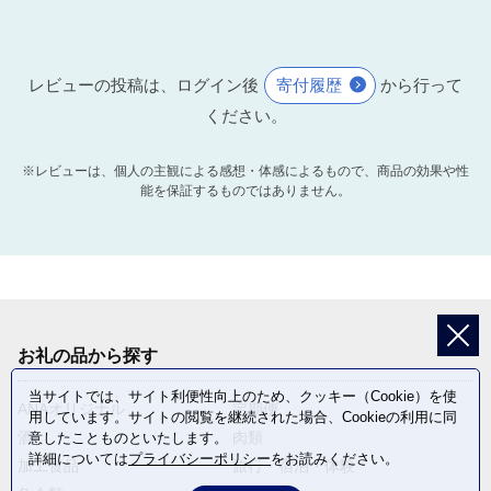
20
川内地区コミュニティ協議会活動
事業
川内地区コミュニティ協議会活動
レビューの投稿は、ログイン後
寄付履歴
から行って
事業の充実
ください。
※レビューは、個人の主観による感想・体感によるもので、商品の効果や性
21
平佐西地区コミュニティ協議会活
能を保証するものではありません。
動事業
平佐西地区コミュニティ協議会活
動事業の充実
お礼の品から探す
22
平佐東地区コミュニティ協議会活
当サイトでは、サイト利便性向上のため、クッキー（Cookie）を使
ANAオリジナル
定期便
動事業
用しています。サイトの閲覧を継続された場合、Cookieの利用に同
酒
肉類
意したことものといたします。
平佐東地区コミュニティ協議会活
詳細については
プライバシーポリシー
をお読みください。
動事業の充実
加工食品
旅行・宿泊・体験