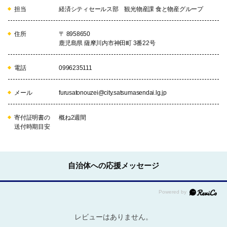
担当
経済シティセールス部 観光物産課 食と物産グループ
17
亀山地区コミュニティ協議会活動
住所
〒 8958650
事業
鹿児島県 薩摩川内市神田町 3番22号
亀山地区コミュニティ協議会活動
事業の充実
電話
0996235111
メール
furusatonouzei@city.satsumasendai.lg.jp
18
可愛地区コミュニティ協議会活動
事業
寄付証明書の
概ね2週間
可愛地区コミュニティ協議会活動
送付時期目安
事業の充実
19
育英地区コミュニティ協議会活動
自治体への応援メッセージ
事業
育英地区コミュニティ協議会活動
事業の充実
レビューはありません。