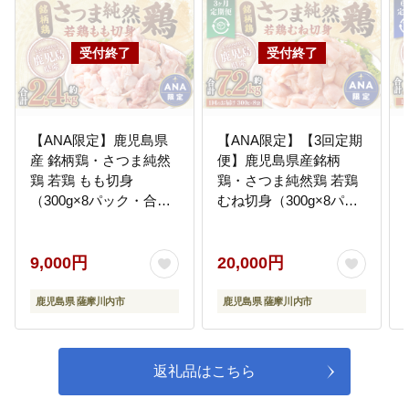
10
学校進路応援事業(鹿児島純心大学)
次世代の人材を輩出する鹿児島純
心大学の教育環境の充実
【ANA限定】鹿児島県
【ANA限定】【3回定期
11
学校進路応援事業(ポリテクカレッ
産 銘柄鶏・さつま純然
便】鹿児島県産銘柄
ジ川内)
鶏 若鶏 もも切身
鶏・さつま純然鶏 若鶏
次世代の人材を輩出するポリテク
（300g×8パック・合計
むね切身（300g×8パッ
カレッジ川内の教育環境の充実
2.4kg）もも肉 若どり
ク×3回 合計7.2kg）むね
鶏肉 肉 ASA-0131
肉 若どり BSA-382
9,000円
20,000円
12
学校進路応援事業(川内看護専門学
校)
鹿児島県 薩摩川内市
鹿児島県 薩摩川内市
次世代の人材を輩出する川内看護
専門学校の教育環境の充実
返礼品はこちら
13
学校進路応援事業(川内高等学校)
次世代の人材を輩出する川内高等