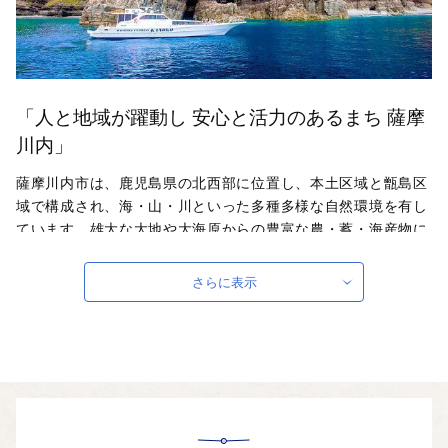
「人と地域が躍動し 安心と活力のあるまち 薩摩
川内」
薩摩川内市は、鹿児島県の北西部に位置し、本土区域と甑島区
域で構成され、海・山・川といった多種多様な自然環境を有し
ています。雄大な大地や大海原からの豊富な農・蓄・海産物に
恵まれ、また古くからの歴史を伝える史跡や建造物、伝統行事
など数多くの文化遺産が各地域で受け継がれる、魅力に溢れる
さらに表示
まちです。ふるさと納税のお礼として、薩摩川内市の特産品を
お届けし、ふるさとの味、風土を感じていただければ幸いで
す。