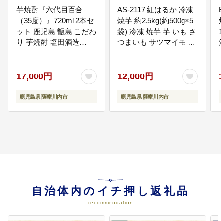
芋焼酎『六代目百合
AS-2117 紅はるか 冷凍
（35度）』720ml 2本セ
焼芋 約2.5kg(約500g×5
ット 鹿児島 甑島 こだわ
袋) 冷凍 焼芋 芋 いも さ
り 芋焼酎 塩田酒造
つまいも サツマイモ お
BSR-095
菓子 鹿児島市 薩摩川内
08
甑島医療
市
新たに創設する「Dr.コトー診療所
17,000円
12,000円
基金」へ積み立て、甑島医療の環
境整備に活用
鹿児島県 薩摩川内市
鹿児島県 薩摩川内市
09
スポーツ振興
スポーツ振興基金への積み立て、
自治体内のイチ押し返礼品
スポーツ振興補助制度の充実
recommendation