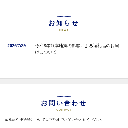
学校の教育環境の充実
お知らせ
NEWS
14
学校進路応援事業(川内商工高等学
校)
2026/7/29
令和8年熊本地震の影響による返礼品のお届
次世代の人材を輩出する川内商工
高校の教育環境の充実
けについて
15
学校進路応援事業(川薩清修館高等
学校)
次世代の人材を輩出する川薩清修
館高等学校の教育環境の充実
お問い合わせ
16
学校進路応援事業(れいめい高等学
CONTACT
校)
返礼品や発送等については下記までお問い合わせください。
次世代の人材を輩出するれいめい
高等学校の教育環境の充実