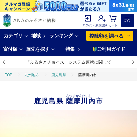
ログイン
新規登録
カート
カテゴリ
地域
ランキング
控除額を調べる
寄付額
旅先を探す
特集
ご利用ガイド
「ふるさとチョイス」システム連携に関して
TOP
九州地方
鹿児島県
薩摩川内市
さつませんだいし
鹿児島県
薩摩川内市