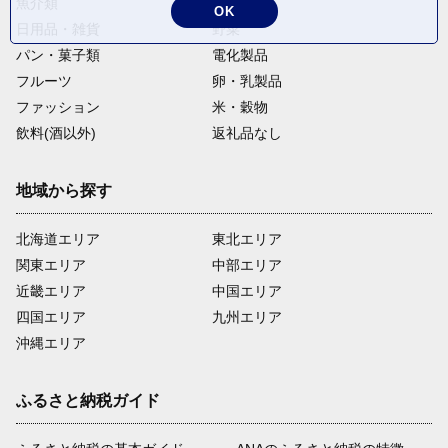
魚介類
麺類
OK
日用品・雑貨
野菜
23
隈之城地区コミュニティ協議会活
パン・菓子類
電化製品
動事業
フルーツ
卵・乳製品
隈之城地区コミュニティ協議会活
動事業の充実
ファッション
米・穀物
飲料(酒以外)
返礼品なし
24
永利地区コミュニティ協議会活動
地域から探す
事業
永利地区コミュニティ協議会活動
北海道エリア
東北エリア
事業の充実
関東エリア
中部エリア
近畿エリア
中国エリア
四国エリア
九州エリア
25
水引地区コミュニティ協議会活動
事業
沖縄エリア
水引地区コミュニティ協議会活動
事業の充実
ふるさと納税ガイド