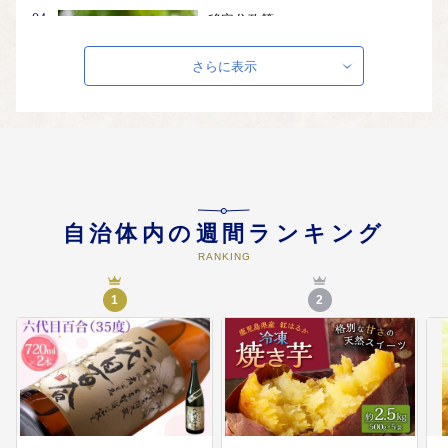
04
移定住政策
移定住しやすい制度の充実
さらに表示
05
観光交流
交流人口増加を目指し、市民ぐる
みによるシティセールスの推進と
観光物産ビジネスの展開
自治体内の週間ランキング
RANKING
06
感染症防止対策
1
2
新型コロナウイルス感染症等の発
生・蔓延防止対策の充実
07
川内駅コンベンションセンター
川内駅コンベンションセンター