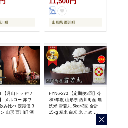
0円
11,500円
西川町
山形県 西川町
244 【月山トラヤワ
FYN6-270 【定期便3回】令
】 メルロー 赤ワ
和7年度 山形県 西川町産 無
 飲み比べ 定期便 3
洗米 雪若丸 5kg×3回 合計
ン 山形 西川町 酒
15kg 精米 白米 米 こめ ラ
イス ごはん ご飯 ブランド
米 銘柄米 家庭用 自宅用 贈