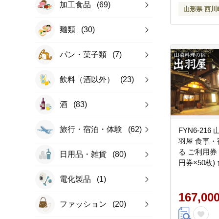
加工食品
(69)
山形県 西川
麺類
(30)
パン・菓子類
(7)
飲料（酒以外）
(23)
酒
(83)
旅行・宿泊・体験
(62)
FYN6-21
羽屋 食事
る ご利用券 50
日用品・雑貨
(80)
円券×50枚)
感謝券 クー
電化製品
(1)
トラベル 食
光 温泉 ホテ
167,00
ファッション
(20)
理 食事 山