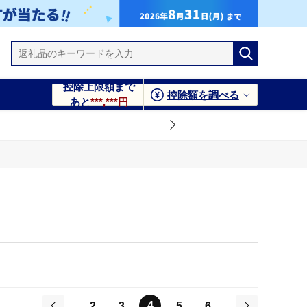
控除上限額まで
控除額を調べる
あと
***,***円
4
2
3
5
6