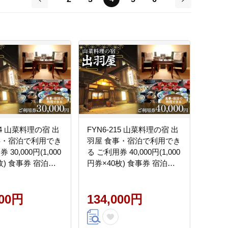
前
次
214 山菜料理の宿 出
FYN6-215 山菜料理の宿 出
事・宿泊で利用でき
羽屋 食事・宿泊で利用でき
 30,000円(1,000
る ご利用券 40,000円(1,000
枚) 食事券 宿泊券
円券×40枚) 食事券 宿泊券
クーポン 国内 旅行
感謝券 クーポン 国内 旅行
 食べる 泊まる 観
トラベル 食べる 泊まる 観
ホテル 旅館 山菜 料
000円
光 温泉 ホテル 旅館 山菜 料
134,000円
山形県 西川町 月山
理 食事 山形県 西川町 月山