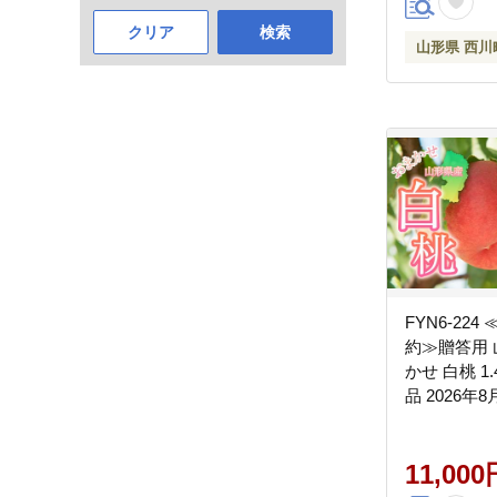
クリア
検索
山形県 西川
FYN6-224
約≫贈答用 
かせ 白桃 1.
品 2026
発送 柔らか
実 果実 果
ーツ 桃 も
11,000
贈答 ギフト