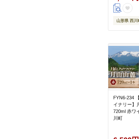
山形県 西川
FYN6-23
イナリー】
720ml 赤
川町