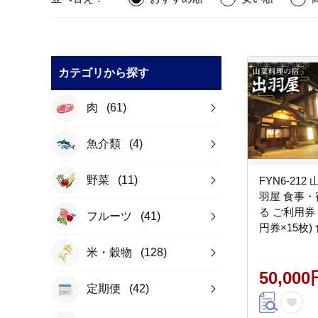
カテゴリから探す
肉
(61)
魚介類
(4)
野菜
(11)
FYN6-21
羽屋 食事
る ご利用券 15
フルーツ
(41)
円券×15枚)
感謝券 クー
米・穀物
(128)
トラベル 食
光 温泉 ホテ
50,000
定期便
(42)
理 食事 山