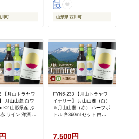
 山形県 西川町 月
地直送 山形県 西川町 月山
西川町
山形県 西川町
232 【月山トラヤワ
FYN6-233 【月山トラヤワ
】 月山山麓 白ワ
イナリー】 月山山麓（白）
ml×2 山形県産 ぶ
＆月山山麓（赤） ハーフボ
赤 ワイン 洋酒 酒
トル 各360ml セット 白ワ
トル ミニボトル
イン 赤ワイン 山形県 西川
西川町 月山
町
0円
7,500円