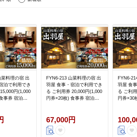
2 山菜料理の宿 出
FYN6-213 山菜料理の宿 出
FYN6-
・宿泊で利用でき
羽屋 食事・宿泊で利用でき
羽屋 食
,000円(1,000
る ご利用券 20,000円(1,000
る ご利用券
 食事券 宿泊券
円券×20枚) 食事券 宿泊券
円券×30
ポン 国内 旅行
感謝券 クーポン 国内 旅行
感謝券 
べる 泊まる 観
トラベル 食べる 泊まる 観
トラベル
ル 旅館 山菜 料
円
光 温泉 ホテル 旅館 山菜 料
67,000円
光 温泉 
100,
形県 西川町 月山
理 食事 山形県 西川町 月山
理 食事 