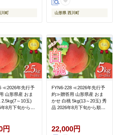
町 月山
西川町
山形県 西川町
26 ≪2026年先行予
FYN6-228 ≪2026年先行予
用 山形県産 おま
約≫贈答用 山形県産 おま
2.5kg(7～10玉)
かせ 白桃 5kg(13～20玉) 秀
26年8月下旬から順
品 2026年8月下旬から順次
柔らかくなる桃 夏
発送 柔らかくなる桃 夏果
 果物 くだもの フ
実 果実 果物 くだもの フル
 もも ピーチ 化粧
00円
ーツ 桃 もも ピーチ 化粧箱
22,000円
 ギフト プレゼント
贈答 ギフト プレゼント 産