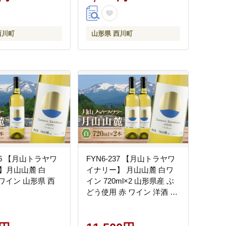
西川町
山形県 西川町
236 【月山トラヤワ
FYN6-237 【月山トラヤワ
】月山山麓 白
イナリー】 月山山麓 白ワ
 白ワイン 山形県 西
イン 720ml×2 山形県産 ぶ
どう使用 赤 ワイン 洋酒 酒
山形県 西川町 月山