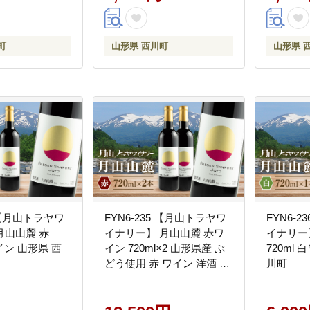
町
山形県 西川町
山形県 
4 【月山トラヤワ
FYN6-235 【月山トラヤワ
FYN6-
月山山麓 赤
イナリー】 月山山麓 赤ワ
イナリー
ワイン 山形県 西
イン 720ml×2 山形県産 ぶ
720ml
どう使用 赤 ワイン 洋酒 酒
川町
山形県 西川町 月山