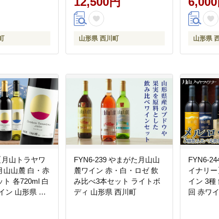
12,500円
6,00
町
山形県 西川町
山形県 
8 【月山トラヤワ
FYN6-239 やまがた月山山
FYN6-
月山山麓 白・赤
麓ワイン 赤・白・ロゼ 飲
イナリー
 各720ml 白
み比べ3本セット ライトボ
イン 3種
イン 山形県 西
ディ 山形県 西川町
回 赤ワイ