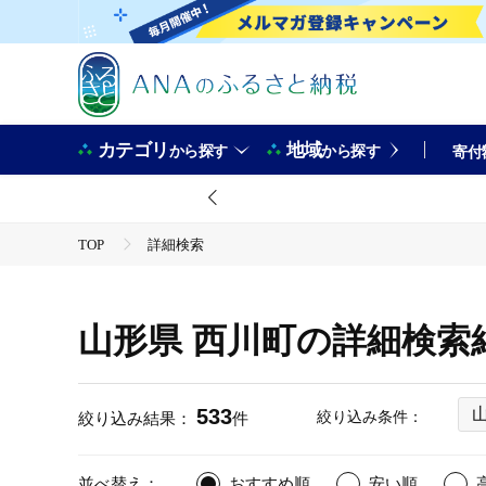
カテゴリ
地域
から探す
から探す
寄付
TOP
詳細検索
山形県 西川町の詳細検索
533
絞り込み条件：
絞り込み結果：
件
並べ替え：
おすすめ順
安い順