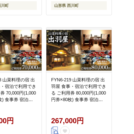
西川町
山形県 西川町
218 山菜料理の宿 出
FYN6-219 山菜料理の宿 出
事・宿泊で利用でき
羽屋 食事・宿泊で利用でき
 70,000円(1,000
る ご利用券 80,000円(1,000
枚) 食事券 宿泊券
円券×80枚) 食事券 宿泊券
クーポン 国内 旅行
感謝券 クーポン 国内 旅行
 食べる 泊まる 観
トラベル 食べる 泊まる 観
ホテル 旅館 山菜 料
000円
光 温泉 ホテル 旅館 山菜 料
267,000円
山形県 西川町 月山
理 食事 山形県 西川町 月山