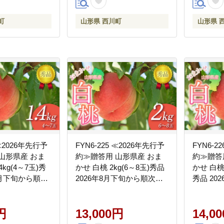
町 月山
町 月山
町
山形県 西川町
山形県 
 ≪2026年先行予
FYN6-225 ≪2026年先行予
FYN6-2
山形県産 おま
約≫贈答用 山形県産 おま
約≫贈答
4kg(4～7玉)秀
かせ 白桃 2kg(6～8玉)秀品
かせ 白桃 
年8月下旬から順次
2026年8月下旬から順次発
秀品 20
くなる桃 夏果
送 柔らかくなる桃 夏果実
次発送 
物 くだもの フル
果実 果物 くだもの フルー
果実 果実
も ピーチ 化粧箱
円
ツ 桃 もも ピーチ 化粧箱 贈
13,000円
ルーツ 桃
14,0
 プレゼント 産
答 ギフト プレゼント 産地
箱 贈答