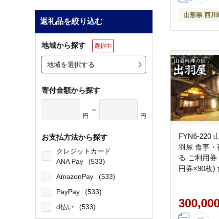
山形県 西川
返礼品を絞り込む
地域から探す
選択中
地域を選択する
寄付金額から探す
～
円
円
FYN6-22
お支払方法から探す
羽屋 食事
クレジットカード
る ご利用券 90
ANA Pay
(533)
円券×90枚)
AmazonPay
(533)
感謝券 クー
トラベル 食
PayPay
(533)
光 温泉 ホテ
300,00
d払い
(533)
理 食事 山