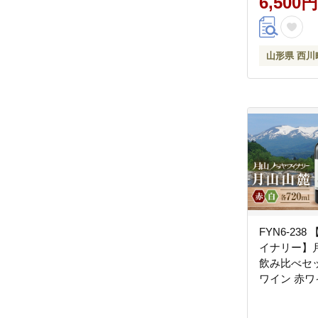
6,500円
山形県 西川
FYN6-23
イナリー】
飲み比べセット
ワイン 赤ワ
川町