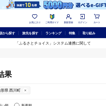
お気に入り
ご利用ガイド
新規登録
ログイン
カート
額から探す
旅先を探す
ランキング
特集
取り組み
「ふるさとチョイス」システム連携に関して
結果
山形県 西川町
高い順
新着順