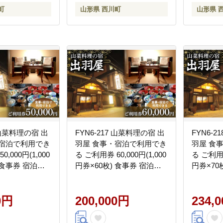
町
山形県 西川町
山形県 
6 山菜料理の宿 出
FYN6-217 山菜料理の宿 出
FYN6-
・宿泊で利用でき
羽屋 食事・宿泊で利用でき
羽屋 食
,000円(1,000
る ご利用券 60,000円(1,000
る ご利用券
 食事券 宿泊券
円券×60枚) 食事券 宿泊券
円券×70
ポン 国内 旅行
感謝券 クーポン 国内 旅行
感謝券 
べる 泊まる 観
トラベル 食べる 泊まる 観
トラベル
ル 旅館 山菜 料
0円
光 温泉 ホテル 旅館 山菜 料
200,000円
光 温泉 
234,
形県 西川町 月山
理 食事 山形県 西川町 月山
理 食事 