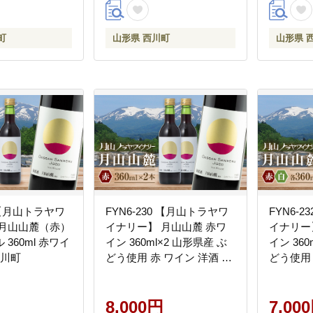
県 西川町 月山
直送 山形県 西川町 月山
産地直送
山
町
山形県 西川町
山形県 
9 【月山トラヤワ
FYN6-230 【月山トラヤワ
FYN6-
 月山山麓（赤）
イナリー】 月山山麓 赤ワ
イナリー
360ml 赤ワイ
イン 360ml×2 山形県産 ぶ
イン 360
西川町
どう使用 赤 ワイン 洋酒 酒
どう使用 
ハーフボトル ミニボトル
ハーフボ
山形県 西川町 月山
山形県 
8,000円
7,00