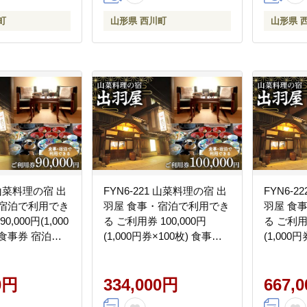
町
山形県 西川町
山形県 
0 山菜料理の宿 出
FYN6-221 山菜料理の宿 出
FYN6-
・宿泊で利用でき
羽屋 食事・宿泊で利用でき
羽屋 食
,000円(1,000
る ご利用券 100,000円
る ご利用券
 食事券 宿泊券
(1,000円券×100枚) 食事券
(1,000
ポン 国内 旅行
宿泊券 感謝券 クーポン 国
宿泊券 
べる 泊まる 観
内 旅行 トラベル 食べる 泊
内 旅行 
ル 旅館 山菜 料
0円
まる 観光 温泉 ホテル 旅館
334,000円
まる 観光
667,
形県 西川町 月山
山菜 料理 食事 山形県 西川
山菜 料理