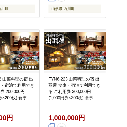
西川町
山形県 西川町
222 山菜料理の宿 出
FYN6-223 山菜料理の宿 出
事・宿泊で利用でき
羽屋 食事・宿泊で利用でき
 200,000円
る ご利用券 300,000円
円券×200枚) 食事券
(1,000円券×300枚) 食事券
感謝券 クーポン 国
宿泊券 感謝券 クーポン 国
トラベル 食べる 泊
内 旅行 トラベル 食べる 泊
 温泉 ホテル 旅館
000円
まる 観光 温泉 ホテル 旅館
1,000,000円
 食事 山形県 西川
山菜 料理 食事 山形県 西川