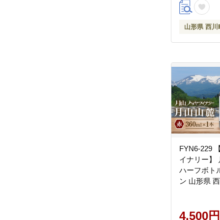
地直送 山形
山形県 西川
FYN6-22
イナリー】
ハーフボトル 
ン 山形県 
4,500円