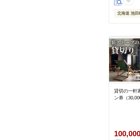
北海道 池田
貸切の一軒
ン券（30,0
100,00