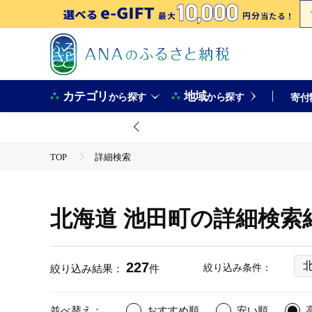
カテゴリ
地域
から探す
から探す
寄付
TOP
詳細検索
北海道 池田町の詳細検索
227
絞り込み条件：
絞り込み結果：
件
並べ替え：
おすすめ順
安い順