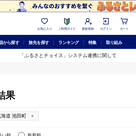
お気に入り
ご利用ガイド
新規登録
ログイン
カート
額から探す
旅先を探す
ランキング
特集
取り組み
「ふるさとチョイス」システム連携に関して
結果
北海道 池田町
高い順
新着順