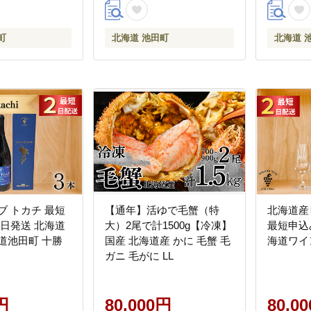
町
北海道 池田町
北海道 
ブ トカチ 最短
【通年】活ゆで毛蟹（特
北海道産
日発送 北海道
大）2尾で計1500g【冷凍】
最短申込
道池田町 十勝
国産 北海道産 かに 毛蟹 毛
海道ワイ
ガニ 毛がに LL
円
80,000円
80,0