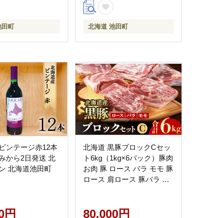
池田町
北海道 池田町
ビンテージ赤12本
北海道 黒豚ブロックCセッ
みから2日発送 北
ト6kg（1kg×6パック）豚肉
ン 北海道池田町
お肉 豚 ロース バラ モモ 豚
ロース 肩ロース 豚バラ 豚
もも 豚モモ肉 バラ肉 冷凍
黒豚 北海道豚
00円
80,000円