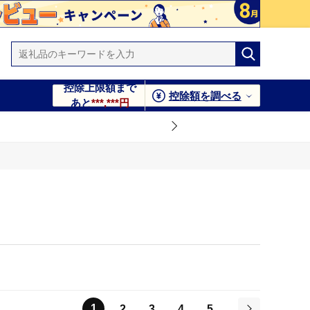
控除上限額まで
控除額を調べる
あと
***,***円
1
2
3
4
5