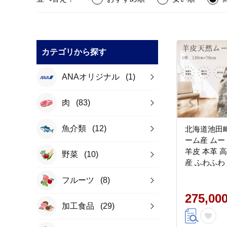
カテゴリから探す
ANAオリジナル
(1)
肉
(83)
魚介類
(12)
北海道池田
ーム産 ムー
羊皮 本革 
野菜
(10)
産 ふわふわ
ナル
フルーツ
(8)
275,00
加工食品
(29)