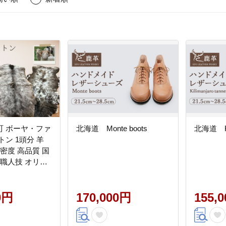
町 ボーヤ・ファ
北海道 Monte boots
北海道 Kil
トン 1頭分 羊
高密度 高品質 国
 職人技 オリジ
0円
170,000円
155,