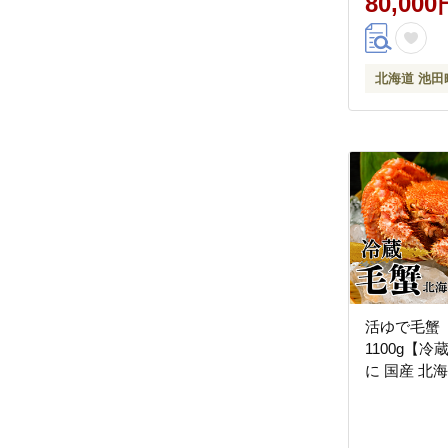
80,000
北海道 池田
活ゆで毛蟹 
1100g【
に 国産 北