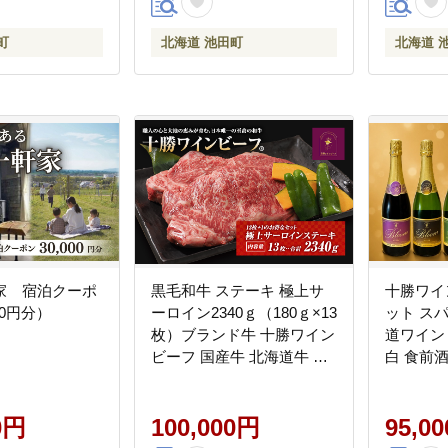
町
北海道 池田町
北海道 
家 宿泊クーポ
黒毛和牛 ステーキ 極上サ
十勝ワイ
00円分）
ーロイン2340ｇ（180ｇ×13
ット ス
枚）ブランド牛 十勝ワイン
道ワイン
ビーフ 国産牛 北海道牛 増
白 食前酒
量中
0円
100,000円
95,0