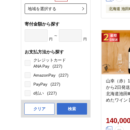
地域を選択する
北海道 池田
寄付金額から探す
～
円
円
お支払方法から探す
クレジットカード
ANA Pay
(227)
AmazonPay
(227)
山幸（赤）1
PayPay
(227)
から2日発送
d払い
(227)
北海道池田町
めたワイン
クリア
検索
140,00