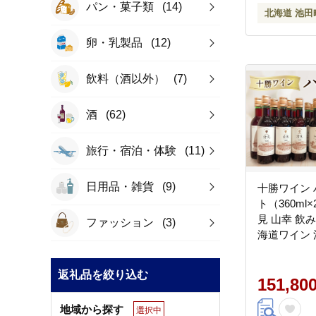
パン・菓子類
(14)
北海道 池田
卵・乳製品
(12)
飲料（酒以外）
(7)
酒
(62)
旅行・宿泊・体験
(11)
日用品・雑貨
(9)
十勝ワイン 
ト（360ml
見 山幸 飲
ファッション
(3)
海道ワイン 
返礼品を絞り込む
151,80
地域から探す
選択中