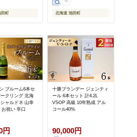
池田町
北海道 池田町
ン ブルーム6本セ
十勝ブランデー ジェンティ
パークリング 北海
ール 6本セット 計4.2L
 シャルドネ 山幸
VSOP 高級 10年熟成 アル
 お祝い 辛口
コール40%
00円
90,000円