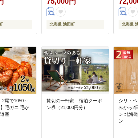
円
75,000円
72,0
町
北海道 池田町
北海道 
2尾で1050～
貸切の一軒家 宿泊クーポ
シリ・ペッ
冷蔵】毛ガニ 毛か
ン券（21,000円分）
みから2
海道産
ン 北海
ン