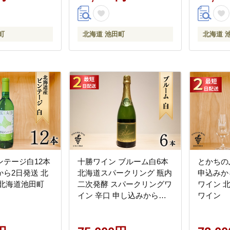
町
北海道 池田町
北海道 
ンテージ白12本
十勝ワイン ブルーム白6本
とかちの
ら2日発送 北
北海道スパークリング 瓶内
申込みか
 北海道池田町
二次発酵 スパークリングワ
ワイン 
イン 辛口 申し込みから最
ワイン
短2日で発送