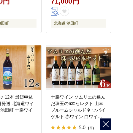
00円
71,000円
池田町
北海道 池田町
 12本 最短申込
十勝ワイン ソムリエの選ん
日発送 北海道ワイ
だ珠玉の6本セレクト 山幸
道池田町 十勝ワイ
ブルームシャルドネ ツバイ
ゲルト 赤ワイン 白ワイン
スパークリング 北海道池田
5.0
（1）
町 ビンテージ 厳選 セレク