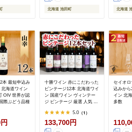
町
北海道 池田町
北海道 
2本 最短申込み
十勝ワイン 赤にこだわった
セイオロ
 北海道ワイン
ビンテージ12本 北海道ワイ
込みから
 OIV 世界が認
ン 国産ワイン ヴィンテー
イン 北
 国際ぶどう品種
ジ ビンテージ 厳選 人気 受
多数
賞
5.0
（1）
0円
133,700円
110,