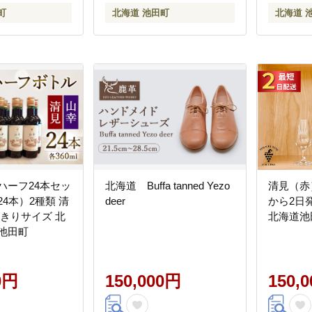
町
北海道 池田町
北海道 
ハーフ24本セッ
北海道 Buffa tanned Yezo
清見（赤
×24本）2種類 清
deer
から2日
みきりサイズ 北
北海道池
池田町
0円
150,000円
150,