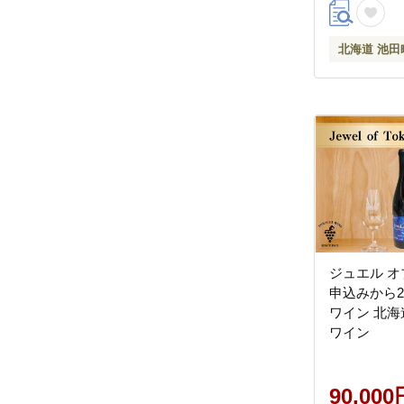
北海道 池田
ジュエル オ
申込みから2
ワイン 北海
ワイン
90,000