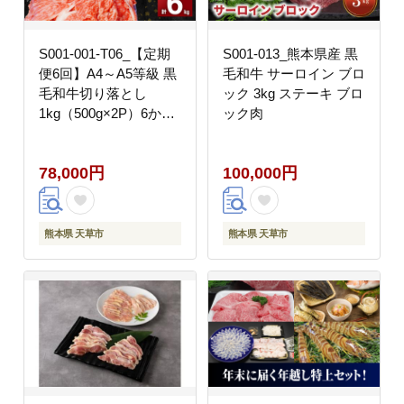
S001-001-T06_【定期
S001-013_熊本県産 黒
便6回】A4～A5等級 黒
毛和牛 サーロイン ブロ
毛和牛切り落とし
ック 3kg ステーキ ブロ
1kg（500g×2P）6か月
ック肉
連続お届け
78,000円
100,000円
熊本県 天草市
熊本県 天草市