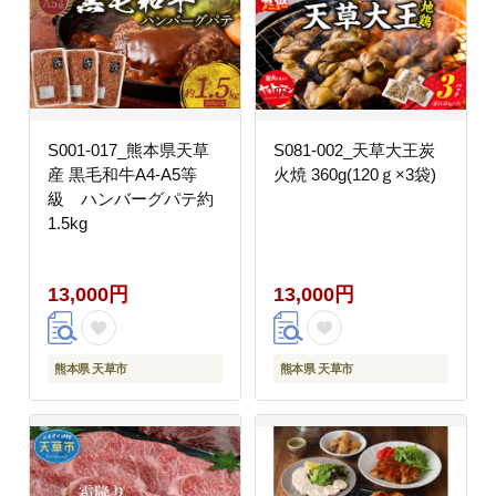
S001-017_熊本県天草
S081-002_天草大王炭
産 黒毛和牛A4-A5等
火焼 360g(120ｇ×3袋)
級 ハンバーグパテ約
1.5kg
13,000円
13,000円
熊本県 天草市
熊本県 天草市