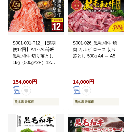
S001-001-T12_【定期
S001-026_黒毛和牛 焼
便12回】A4～A5等級
肉 カルビ ロース 切り
黒毛和牛 切り落とし
落とし 500g A4 ～ A5
1kg（500g×2P）12か
月連続お届け
154,000円
14,000円
熊本県 天草市
熊本県 天草市