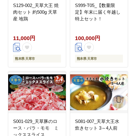
S129-002_天草大王 焼
S999-T05_【数量限
肉セット 約500g 天草
定】年末に届く年越し
産 地鶏
特上セット！
11,000円
100,000円
熊本県 天草市
熊本県 天草市
S001-029_天草豚のロ
S081-007_天草大王水
ース・バラ・モモ ミ
炊きセット 3～4人前
ックススライス