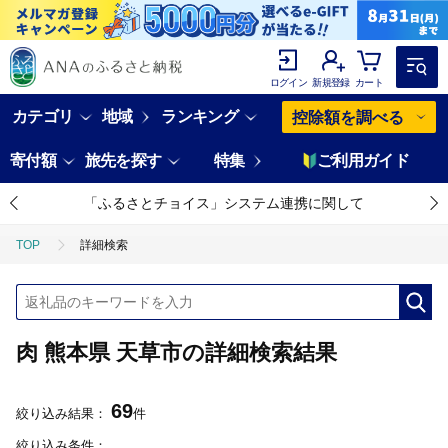
ログイン
新規登録
カート
カテゴリ
地域
ランキング
控除額を調べる
寄付額
旅先を探す
特集
ご利用ガイド
「ふるさとチョイス」システム連携に関して
TOP
詳細検索
肉 熊本県 天草市の詳細検索結果
69
絞り込み結果：
件
絞り込み条件：