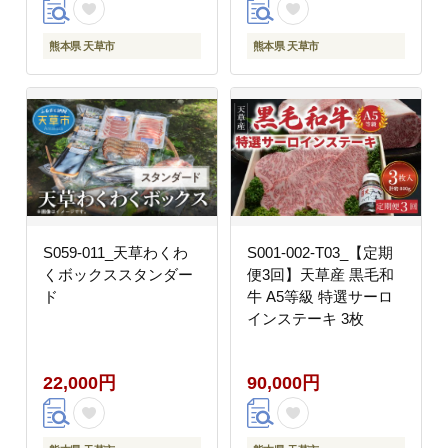
熊本県 天草市
熊本県 天草市
S059-011_天草わくわ
S001-002-T03_【定期
くボックススタンダー
便3回】天草産 黒毛和
ド
牛 A5等級 特選サーロ
インステーキ 3枚
22,000円
90,000円