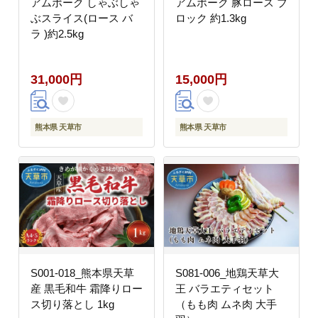
アムポーク しゃぶしゃ
アムポーク 豚ロース ブ
ぶスライス(ロース バ
ロック 約1.3kg
ラ )約2.5kg
31,000円
15,000円
熊本県 天草市
熊本県 天草市
S001-018_熊本県天草
S081-006_地鶏天草大
産 黒毛和牛 霜降りロー
王 バラエティセット
ス切り落とし 1kg
（もも肉 ムネ肉 大手