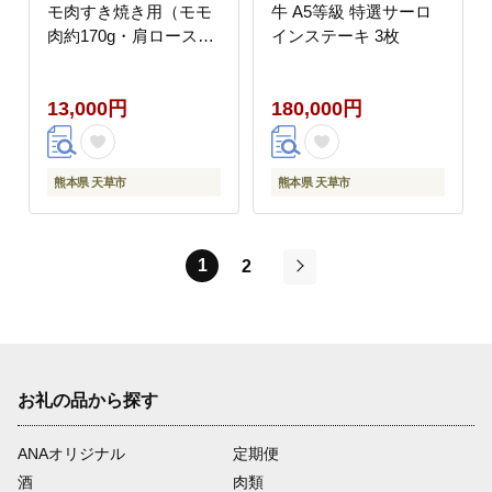
モ肉すき焼き用（モモ
牛 A5等級 特選サーロ
肉約170g・肩ロース約
インステーキ 3枚
130g）
13,000円
180,000円
熊本県 天草市
熊本県 天草市
1
2
次
お礼の品から探す
ANAオリジナル
定期便
酒
肉類