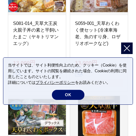
S081-014_天草大王炭
S059-001_天草わくわ
火親子丼の素と平飼い
く便セット(冷凍車海
たまご（ヤキトリマン
老、魚のすり身、ロザ
エッグ）
リオポークなど)
13,000円
13,000円
当サイトでは、サイト利便性向上のため、クッキー（Cookie）を使
用しています。サイトの閲覧を継続された場合、Cookieの利用に同
意したことものといたします。
詳細については
プライバシーポリシー
をお読みください。
熊本県 天草市
熊本県 天草市
OK