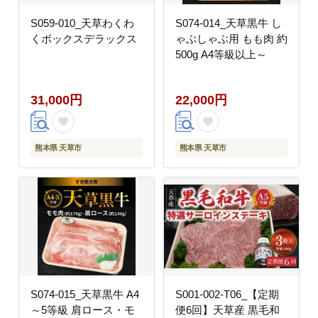
S059-010_天草わくわ
S074-014_天草黒牛 し
くボックスデラックス
ゃぶしゃぶ用 もも肉 約
500g A4等級以上～
31,000円
22,000円
熊本県 天草市
熊本県 天草市
S074-015_天草黒牛 A4
S001-002-T06_【定期
～5等級 肩ロース・モ
便6回】天草産 黒毛和