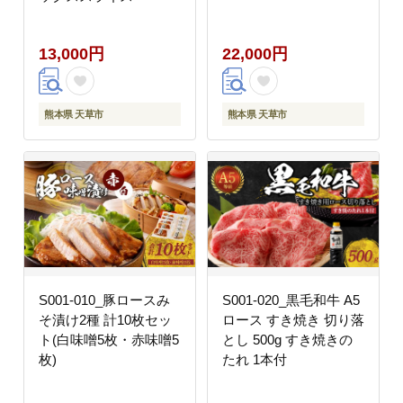
13,000円
22,000円
熊本県 天草市
熊本県 天草市
S001-010_豚ロースみ
S001-020_黒毛和牛 A5
そ漬け2種 計10枚セッ
ロース すき焼き 切り落
ト(白味噌5枚・赤味噌5
とし 500g すき焼きの
枚)
たれ 1本付