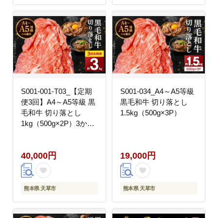
S001-001-T03_【定期
S001-034_A4～A5等級
便3回】A4～A5等級 黒
黒毛和牛 切り落とし
毛和牛 切り落とし
1.5kg（500g×3P）
1kg（500g×2P）3か月
連続お届け
40,000円
19,000円
熊本県 天草市
熊本県 天草市