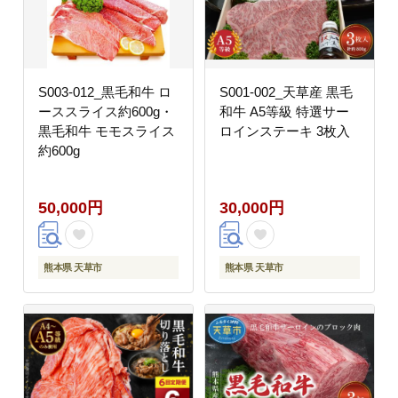
S003-012_黒毛和牛 ロ
S001-002_天草産 黒毛
ーススライス約600g・
和牛 A5等級 特選サー
黒毛和牛 モモスライス
ロインステーキ 3枚入
約600g
50,000円
30,000円
熊本県 天草市
熊本県 天草市