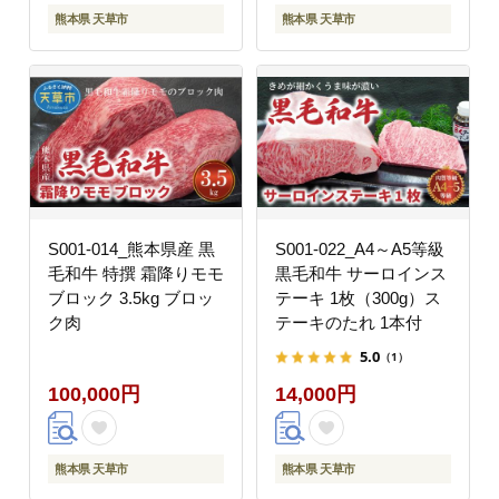
熊本県 天草市
熊本県 天草市
S001-014_熊本県産 黒
S001-022_A4～A5等級
毛和牛 特撰 霜降りモモ
黒毛和牛 サーロインス
ブロック 3.5kg ブロッ
テーキ 1枚（300g）ス
ク肉
テーキのたれ 1本付
5.0
（1）
100,000円
14,000円
熊本県 天草市
熊本県 天草市