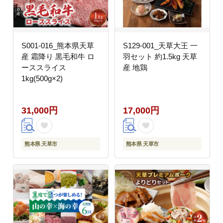
S001-016_熊本県天草
S129-001_天草大王 一
産 霜降り 黒毛和牛 ロ
羽セット 約1.5kg 天草
ーススライス
産 地鶏
1kg(500g×2)
31,000円
17,000円
熊本県 天草市
熊本県 天草市