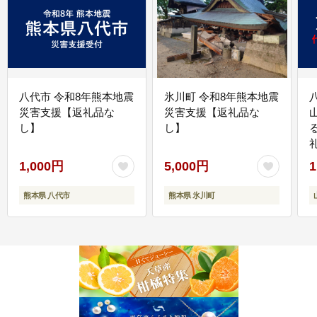
八代市 令和8年熊本地震
氷川町 令和8年熊本地震
災害支援【返礼品な
災害支援【返礼品な
し】
し】
1,000円
5,000円
1
熊本県 八代市
熊本県 氷川町