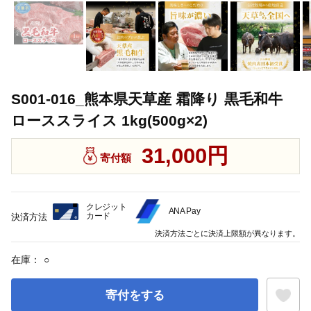
S001-016_熊本県天草産 霜降り 黒毛和牛
ローススライス 1kg(500g×2)
31,000円
寄付額
クレジット
ANA Pay
カード
決済方法
決済方法ごとに決済上限額が異なります。
在庫：
○
寄付をする