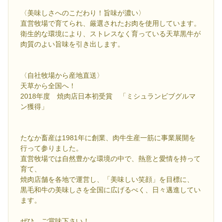
〈美味しさへのこだわり！旨味が濃い〉
直営牧場で育てられ、厳選されたお肉を使用しています。
衛生的な環境により、ストレスなく育っている天草黒牛が
肉質のよい旨味を引き出します。
〈自社牧場から産地直送〉
天草から全国へ！
2018年度 焼肉店日本初受賞 「ミシュランビブグルマ
ン獲得」
たなか畜産は1981年に創業、肉牛生産一筋に事業展開を
行って参りました。
直営牧場では自然豊かな環境の中で、熱意と愛情を持って
育て、
焼肉店舗を各地で運営し、「美味しい笑顔」を目標に、
黒毛和牛の美味しさを全国に広げるべく、日々邁進してい
ます。
ぜひ、ご賞味下さい！