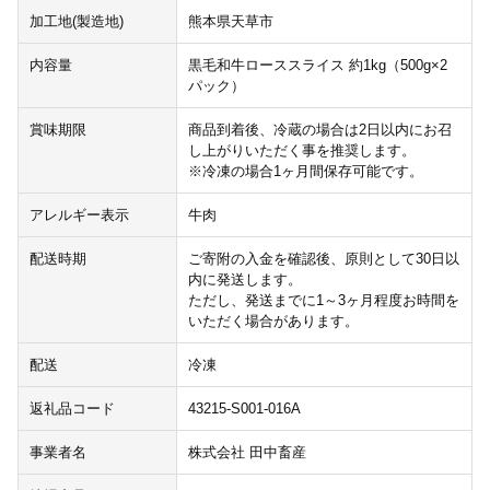
加工地(製造地)
熊本県天草市
内容量
黒毛和牛ローススライス 約1kg（500g×2
パック）
賞味期限
商品到着後、冷蔵の場合は2日以内にお召
し上がりいただく事を推奨します。
※冷凍の場合1ヶ月間保存可能です。
アレルギー表示
牛肉
配送時期
ご寄附の入金を確認後、原則として30日以
内に発送します。
ただし、発送までに1～3ヶ月程度お時間を
いただく場合があります。
配送
冷凍
返礼品コード
43215-S001-016A
事業者名
株式会社 田中畜産