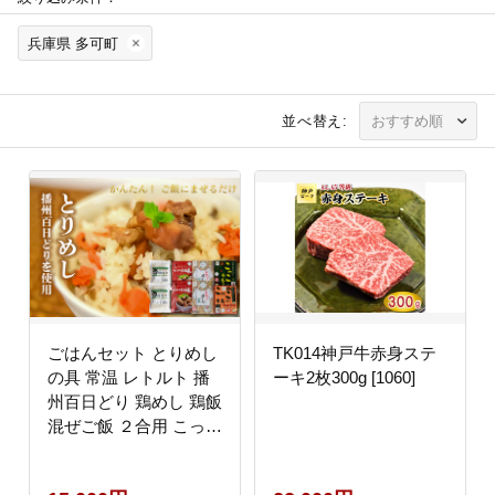
兵庫県 多可町
並べ替え:
ごはんセット とりめし
TK014神戸牛赤身ステ
の具 常温 レトルト 播
ーキ2枚300g [1060]
州百日どり 鶏めし 鶏飯
混ぜご飯 ２合用 こっこ
カレー レトルトカレー
オリジナル アジアン風