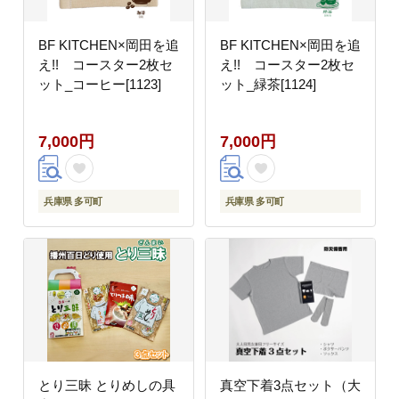
BF KITCHEN×岡田を追
BF KITCHEN×岡田を追
え!! コースター2枚セ
え!! コースター2枚セ
ット_コーヒー[1123]
ット_緑茶[1124]
7,000円
7,000円
兵庫県 多可町
兵庫県 多可町
とり三昧 とりめしの具
真空下着3点セット（大