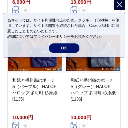
6,000円
10,000円
当サイトでは、サイト利便性向上のため、クッキー（Cookie）を使
兵庫県 多可町
兵庫県 多可町
用しています。サイトの閲覧を継続された場合、Cookieの利用に同
意したことものといたします。
詳細については
プライバシーポリシー
をお読みください。
OK
和紙と播州織のポーチ
和紙と播州織のポーチ
S（パープル） HALOP
S（グレー） HALOP
ハロップ 多可町 杉原紙
ハロップ 多可町 杉原紙
[1135]
[1136]
10,000円
10,000円