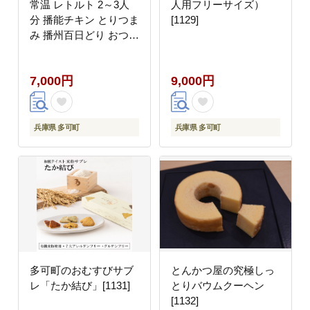
常温 レトルト 2～3人
人用フリーサイズ）
分 播能チキン とりつま
[1129]
み 播州百日どり おつま
み 酒の肴 五つ星ひょう
ご 3点セット[1128]
7,000円
9,000円
兵庫県 多可町
兵庫県 多可町
多可町のおむすびサブ
とんかつ屋の究極しっ
レ「たか結び」[1131]
とりバウムクーヘン
[1132]