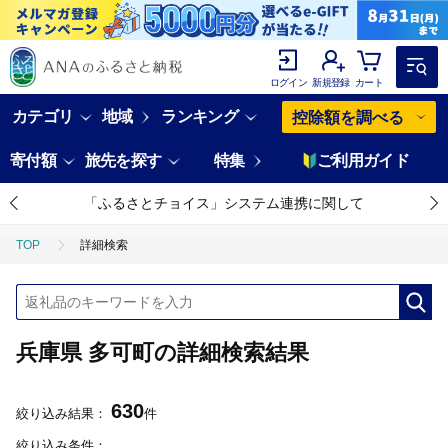
ログイン
新規登録
カート
カテゴリ
地域
ランキング
控除額を調べる
寄付額
旅先を探す
特集
ご利用ガイド
「ふるさとチョイス」システム連携に関して
TOP
詳細検索
兵庫県 多可町の詳細検索結果
630
絞り込み結果：
件
絞り込み条件：