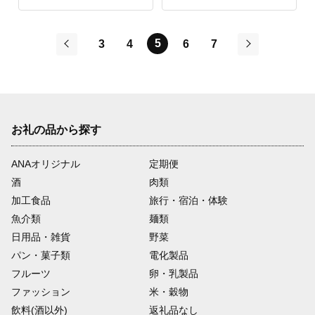
5
3
4
6
7
前
次
お礼の品から探す
ANAオリジナル
定期便
酒
肉類
加工食品
旅行・宿泊・体験
魚介類
麺類
日用品・雑貨
野菜
パン・菓子類
電化製品
フルーツ
卵・乳製品
ファッション
米・穀物
飲料(酒以外)
返礼品なし