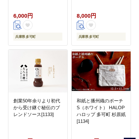
6,000円
8,000円
兵庫県 多可町
兵庫県 多可町
創業50年余りより初代
和紙と播州織のポーチ
から受け継ぐ秘伝のブ
S（ホワイト） HALOP
レンドソース[1133]
ハロップ 多可町 杉原紙
[1134]