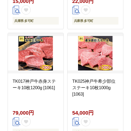
15,000円
22,000円
味 温めるだけ とりつま
味 缶詰 湯煎 レンジで
チン おつまみ アウトド
ア 保存食 清流米 コシ
兵庫県 多可町
兵庫県 多可町
ヒカリ[1045]
TK017神戸牛赤身ステ
TK025神戸牛希少部位
ーキ10枚1200g [1061]
ステーキ10枚1000g
[1063]
79,000円
54,000円