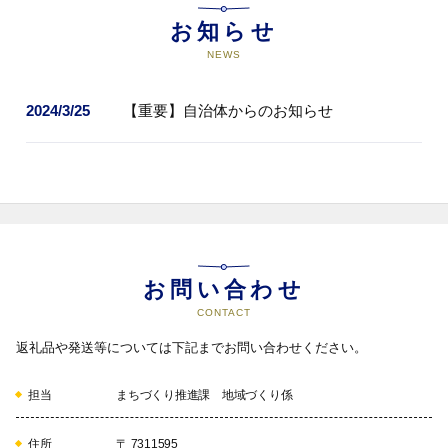
し、住民と行政との協働によるま
ちづくりを推進します。
お知らせ
NEWS
13
13.トップアスリートの活動（世界
で活躍するどんぐり北広島ソフト
2024/3/25
【重要】自治体からのお知らせ
テニスクラブ選手への支援）
どんぐり北広島ソフトテニスクラ
ブは、ソフトテニスを通じて地域
に喜びと感動を届け、地域を盛り
上げていきます。講習会を開催す
ることで北広島町の知名度を高め
るとともに、地域経済の活性化に
も貢献していきます。
お問い合わせ
CONTACT
14
14.トップアスリートの活動（やり
投げで世界を目指すパラアスリー
返礼品や発送等については下記までお問い合わせください。
ト白砂匠庸選手への支援）
白砂匠庸選手は、パラ陸競技に取
担当
まちづくり推進課 地域づくり係
り組み、世界大会出場に向け活動
しています。この取組を通じて、
障がいへの理解や関心を高め、互
住所
〒 7311595