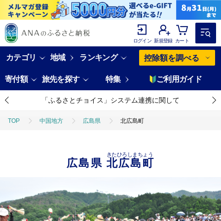
ログイン
新規登録
カート
カテゴリ
地域
ランキング
控除額を調べる
寄付額
旅先を探す
特集
ご利用ガイド
「ふるさとチョイス」システム連携に関して
TOP
中国地方
広島県
北広島町
きたひろしまちょう
広島県
北広島町