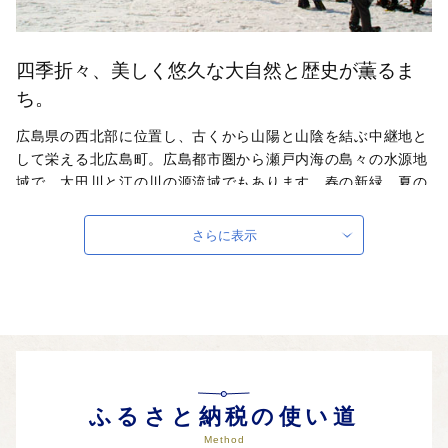
四季折々、美しく悠久な大自然と歴史が薫るま
ち。
広島県の西北部に位置し、古くから山陽と山陰を結ぶ中継地と
して栄える北広島町。広島都市圏から瀬戸内海の島々の水源地
域で、太田川と江の川の源流域でもあります。春の新緑、夏の
清流、秋の紅葉、冬のウィンタースポーツを求めて、大勢の観
光客で賑わいます。戦国武将・毛利氏、吉川氏の遺跡群も数多
さらに表示
く残るほか、世界無形文化遺産である壬生の花田植、神楽など
の民俗芸能、ブナの森、湿原、動植物などの貴重で雄大な自然
と田園文化が息づく町です。
ふるさと納税の使い道
Method