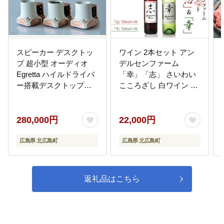
芸北地域振興協議会の活動を支援
し、住民と行政との協働によるま
ちづくりを推進します
10
スピーカー デスクトッ
ワイン 2本セット アン
10.協働によるまちづくり(大朝地
域協議会の活動支援)
プ 超小型 オーディオ
デルセンファーム
Egretta ハイルドライバ
「幸」「志」 さいわい
大朝地域協議会の活動を支援し、
住民と行政との協働によるまちづ
ー搭載デスクトップ振
こころざし 白ワイン 赤
くりを推進します
動スピーカー OCT
ワイン
BEAT アンプセット
280,000円
22,000円
11
11.協働によるまちづくり(千代田
地域づくり協議会の活動支援)
広島県 北広島町
広島県 北広島町
千代田地域づくり協議会の活動を
支援し、住民と行政との協働によ
るまちづくりを推進します
返礼品はこちら
12
12.協働によるまちづくり（豊平地
域自治振興会の活動支援）
豊平地域自治振興会の活動を支援