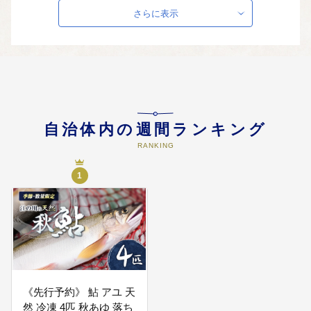
さらに表示
04
4.住民が安心して元気に暮らせる
まちづくり
子どもや高齢者、障がいがある人
等すべての町民が、健康で元気に
暮らし続けられるための環境整備
や支援を推進します
自治体内の週間ランキング
05
5.地域資源を活かした産業・観光
RANKING
のまちづくり
豊かで多様性のある自然環境や多
1
彩な特産物等、町の魅力・強みを
さらに伸ばし、町内産業の活性化
や情報発信の強化を行います
06
6.豊かな自然を守り育むまちづく
り
森林環境の保全と活用、河川の環
境美化等を推進し、美しい自然と
《先行予約》 鮎 アユ 天
景観を守り、生物多様性の保全に
然 冷凍 4匹 秋あゆ 落ち