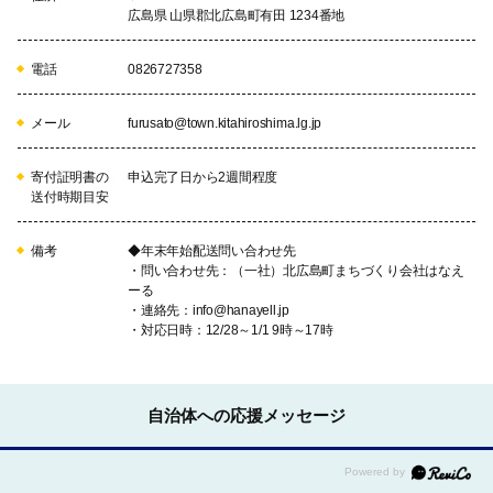
いに支え合い、地域で生き生きと
広島県 山県郡北広島町有田 1234番地
明るく豊かに暮らしていける社会
の実現を目指します。
電話
0826727358
15
15.耕作放棄地を「幻の蜂蜜」の生
メール
furusato@town.kitahiroshima.lg.jp
産拠点へ（「赤そば蜂蜜」採取プ
ロジェクト事業への支援）
寄付証明書の
申込完了日から2週間程度
西洋蜜蜂による日本初の「赤そば
送付時期目安
ハチミツ」の収穫を、耕作放棄地
を活用して行います。「赤そばの
里」が観光地になる事で地域活性
備考
◆年末年始配送問い合わせ先
・問い合わせ先：（一社）北広島町まちづくり会社はなえ
化と持続可能な農業振興にも貢献
ーる
いたします。
・連絡先：info@hanayell.jp
・対応日時：12/28～1/1 9時～17時
16
16.廃校を再生し地域を活性化させ
る活動（「旧南方小学校再生プロ
ジェクト事業」への支援）
自治体への応援メッセージ
地域食材を使ったフードロスに挑
戦するパン屋を中心としたカフェ
事業を展開し、旧教室を改装し、
コワーキングスペースやアートカ