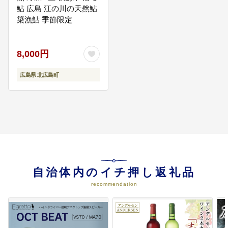
取り組みます
鮎 広島 江の川の天然鮎
簗漁鮎 季節限定
07
7.魅力ある伝統文化が息づくまち
づくり
8,000円
町が有する歴史・文化、民俗芸能
等の周知や触れ合う機会を拡大
広島県 北広島町
し、保全や活用、後継者確保等に
つなげます
08
8.地域を担う人材の教育・学びが
あるまちづくり
子どもが地域に愛着を持ち、夢や
希望を実現できる力を培う教育環
境の構築や、生涯学習としての
「学び」をまちづくりに生かす活
自治体内のイチ押し返礼品
動を推進します
recommendation
09
9.協働によるまちづくり(芸北地域
振興協議会の活動支援)