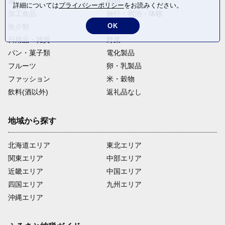
酒
肉類
詳細については
プライバシーポリシー
をお読みください。
加工食品
旅行・宿泊・体験
OK
魚介類
麺類
日用品・雑貨
野菜
パン・菓子類
電化製品
フルーツ
卵・乳製品
ファッション
米・穀物
飲料(酒以外)
返礼品なし
地域から探す
北海道エリア
東北エリア
関東エリア
中部エリア
近畿エリア
中国エリア
四国エリア
九州エリア
沖縄エリア