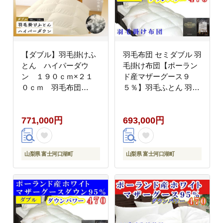
【ダブル】羽毛掛けふ
羽毛布団 セミダブル 羽
とん ハイパーダウ
毛掛け布団【ポーラン
ン １９０ｃｍ×２１
ド産マザーグース９
０ｃｍ 羽毛布団
５％】羽毛ふとん 羽毛
FCA014
掛けふとん ダウンパワ
ー470 本掛け羽毛布団
771,000円
693,000円
本掛け羽毛掛け布団 寝
具 冬用 羽毛布団
FAG087
山梨県 富士河口湖町
山梨県 富士河口湖町