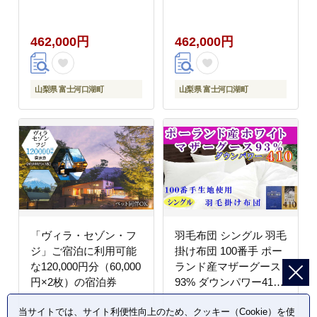
掛けふとん ダウンパワ
掛けふとん ダウンパワ
ー410 本掛け羽毛布団
ー440 本掛け羽毛布団
462,000円
462,000円
本掛け羽毛掛け布団 寝
本掛け羽毛掛け布団 寝
具 冬用 羽毛布団
具 冬用 羽毛布団
FAG081
FAG083
山梨県 富士河口湖町
山梨県 富士河口湖町
「ヴィラ・セゾン・フ
羽毛布団 シングル 羽毛
ジ」ご宿泊に利用可能
掛け布団 100番手 ポー
な120,000円分（60,000
ランド産マザーグース
円×2枚）の宿泊券
93% ダウンパワー410
羽毛ふとん 羽毛掛けふ
当サイトでは、サイト利便性向上のため、クッキー（Cookie）を使
とん ダウンパワー410