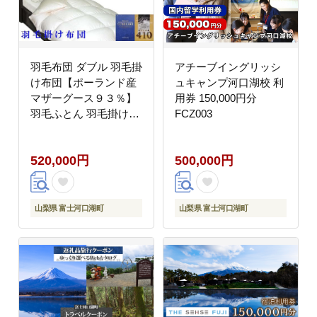
羽毛布団 ダブル 羽毛掛
アチーブイングリッシ
け布団【ポーランド産
ュキャンプ河口湖校 利
マザーグース９３％】
用券 150,000円分
羽毛ふとん 羽毛掛けふ
FCZ003
とん ダウンパワー410
本掛け羽毛布団 本掛け
520,000円
500,000円
羽毛掛け布団 寝具 冬用
羽毛布団 FAG082
山梨県 富士河口湖町
山梨県 富士河口湖町