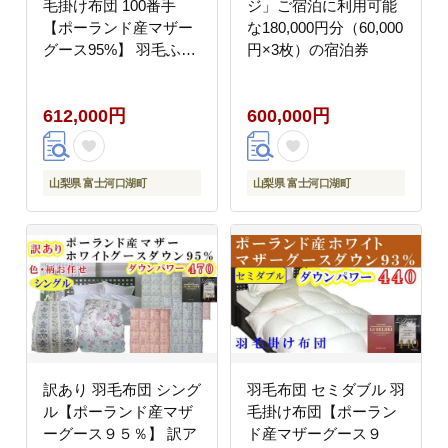
毛掛け布団 100番手
ジ」ご宿泊に利用可能
【ポーランド産マザー
な180,000円分（60,000
グース95%】 羽毛ふと
円×3枚）の宿泊券
ん 羽毛掛けふとん 【ダ
ウンパワー440】 本掛
612,000円
600,000円
け羽毛布団 本掛け羽毛
掛け布団 寝具 冬用 羽
毛布団 FAG179
山梨県 富士河口湖町
山梨県 富士河口湖町
訳あり 羽毛布団 シング
羽毛布団 セミダブル 羽
ル【ポーランド産マザ
毛掛け布団【ポーラン
ーグース９５％】 訳ア
ド産マザーグース９