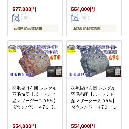
ー470縦 120番手横180
ー470 本掛け羽毛布団
577,000円
554,000円
番手 本掛け羽毛布団 本
本掛け羽毛掛け布団 寝
掛け羽毛掛け布団 寝具
具 冬用 羽毛布団
冬用 羽毛布団 FAG088
FAG085
山梨県 富士河口湖町
山梨県 富士河口湖町
羽毛掛け布団 シングル
羽毛掛け布団 シングル
羽毛布団【ポーランド
羽毛布団【ポーランド
産マザーグース９5％】
産マザーグース９5％】
ダウンパワー４7０【立
ダウンパワー４7０【立
体ピンク】羽毛布団 寝
体ブルー】羽毛布団 寝
具 羽毛ふとん 羽毛掛け
具 羽毛ふとん 羽毛掛け
554,000円
554,000円
ふとん 本掛け羽毛布団
ふとん 本掛け羽毛布団