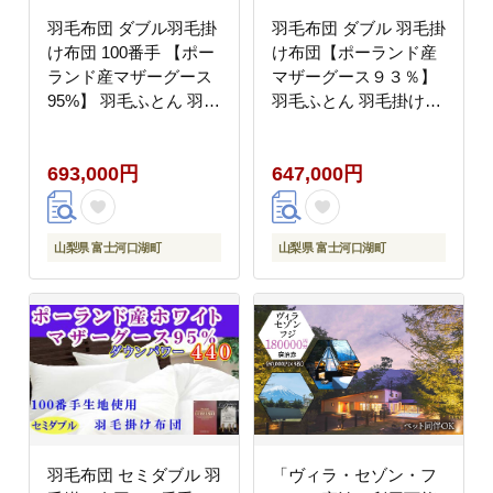
羽毛布団 ダブル羽毛掛
羽毛布団 ダブル 羽毛掛
け布団 100番手 【ポー
け布団【ポーランド産
ランド産マザーグース
マザーグース９３％】
95%】 羽毛ふとん 羽毛
羽毛ふとん 羽毛掛けふ
掛けふとん 【ダウンパ
とん ダウンパワー440
ワー440】 本掛け羽毛
本掛け羽毛布団 本掛け
693,000円
647,000円
布団 本掛け羽毛掛け布
羽毛掛け布団 寝具 冬用
団 寝具 冬用 羽毛布団
羽毛布団 FAG086
FAG180
山梨県 富士河口湖町
山梨県 富士河口湖町
羽毛布団 セミダブル 羽
「ヴィラ・セゾン・フ