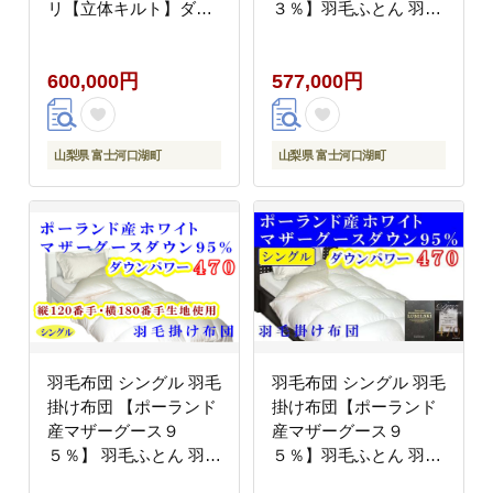
リ【立体キルト】ダウ
３％】羽毛ふとん 羽毛
ンパワー４7０羽毛布団
掛けふとん ダウンパワ
寝具 羽毛ふとん 羽毛掛
ー440 本掛け羽毛布団
600,000円
577,000円
けふとん 本掛け羽毛布
本掛け羽毛掛け布団 寝
団 FAG173
具 冬用 羽毛布団
FAG084
山梨県 富士河口湖町
山梨県 富士河口湖町
羽毛布団 シングル 羽毛
羽毛布団 シングル 羽毛
掛け布団 【ポーランド
掛け布団【ポーランド
産マザーグース９
産マザーグース９
５％】 羽毛ふとん 羽毛
５％】羽毛ふとん 羽毛
掛けふとん ダウンパワ
掛けふとん ダウンパワ