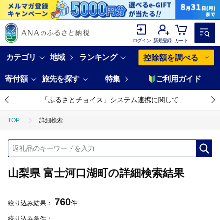
ログイン
新規登録
カート
カテゴリ
地域
ランキング
控除額を調べる
寄付額
旅先を探す
特集
ご利用ガイド
「ふるさとチョイス」システム連携に関して
TOP
詳細検索
山梨県 富士河口湖町の詳細検索結果
760
絞り込み結果：
件
絞り込み条件：