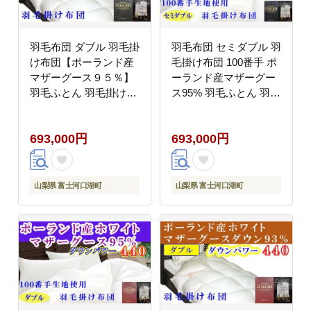
羽毛布団 ダブル 羽毛掛
羽毛布団 セミダブル 羽
け布団【ポーランド産
毛掛け布団 100番手 ポ
マザーグース９５％】
ーランド産マザーグー
羽毛ふとん 羽毛掛けふ
ス95% 羽毛ふとん 羽毛
とん ダウンパワー470
掛けふとん ダウンパワ
本掛け羽毛布団 本掛け
ー470 本掛け羽毛布団
693,000円
693,000円
羽毛掛け布団 寝具 冬用
本掛け羽毛掛け布団 寝
羽毛布団 FAG089
具 冬用 羽毛布団
FAG176
山梨県 富士河口湖町
山梨県 富士河口湖町