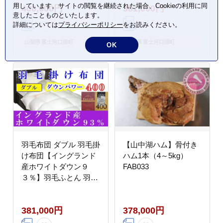
用しています。サイトの閲覧を継続された場合、Cookieの利用に同
400,000円
381,000円
本掛け羽毛布団 本掛け
意したことものといたします。
寝具 冬用 羽毛布団
詳細については
プライバシーポリシー
をお読みください。
FAG181
山梨県 富士河口湖町
山梨県 富士河口湖町
OK
羽毛布団 ダブル 羽毛掛
【山中湖ハム】骨付き
け布団【イングランド
ハム1本（4～5kg）
産ホワイトダウン９
FAB033
３％】羽毛ふとん 羽毛
掛けふとん ダウンパワ
ー400 本掛け羽毛布団
381,000円
378,000円
本掛け羽毛掛け布団 寝
具 冬用 羽毛布団