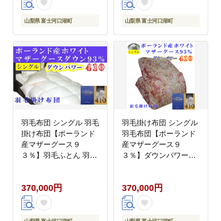
FAG080
山梨県 富士河口湖町
山梨県 富士河口湖町
羽毛布団 シングル 羽毛
羽毛掛け布団 シングル
掛け布団【ポーランド
羽毛布団【ポーランド
産マザーグース９
産マザーグース９
３％】羽毛ふとん 羽毛
３％】ダウンパワー４
掛けふとん ダウンパワ
１０【立体ピンク】羽
ー410 本掛け羽毛布団
毛布団 寝具 羽毛ふとん
370,000円
370,000円
本掛け羽毛掛け布団 寝
羽毛掛けふとん 本掛け
具 冬用 羽毛布団
羽毛布団 羽毛掛け布団
FAG078
FAG150