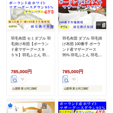
羽毛布団 セミダブル 羽
羽毛布団 ダブル 羽毛掛
毛掛け布団【ポーラン
け布団 100番手 ポーラ
ド産マザーグース９
ンド産マザーグース
５％】羽毛ふとん 羽毛
95% 羽毛ふとん 羽毛掛
掛けふとん ダウンパワ
けふとん ダウンパワー
ー470 120番手横180番
470 本掛け羽毛布団 本
785,000円
785,000円
手 本掛け羽毛布団 本掛
掛け羽毛掛け布団 寝具
け羽毛掛け布団 寝具 冬
冬用 羽毛布団 FAG177
用 羽毛布団 FAG090
山梨県 富士河口湖町
山梨県 富士河口湖町