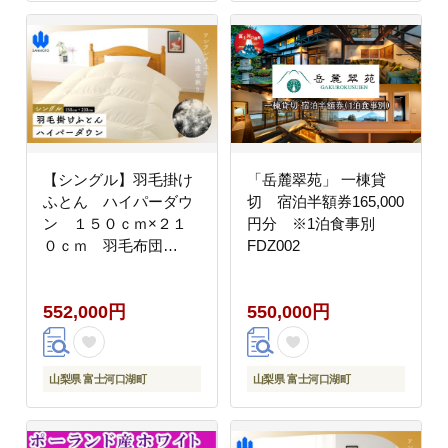
【シングル】羽毛掛け
「岳麓翠苑」 一棟貸
ふとん ハイパーダウ
切 宿泊半額券165,000
ン １５０ｃｍ×２１
円分 ※1泊食事別
０ｃｍ 羽毛布団
FDZ002
FCA009
552,000円
550,000円
山梨県 富士河口湖町
山梨県 富士河口湖町