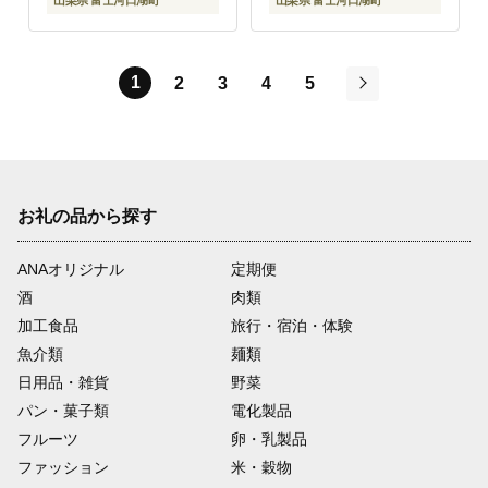
山梨県 富士河口湖町
山梨県 富士河口湖町
1
2
3
4
5
次
お礼の品から探す
ANAオリジナル
定期便
酒
肉類
加工食品
旅行・宿泊・体験
魚介類
麺類
日用品・雑貨
野菜
パン・菓子類
電化製品
フルーツ
卵・乳製品
ファッション
米・穀物