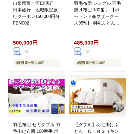
山梨県富士河口湖町
羽毛布団 シングル 羽毛
日本旅行 地域限定旅
掛け布団 100番手 【ポ
行クーポン150,000円分
ーランド産マザーグー
FBN002
ス95%】 羽毛ふとん 羽
毛掛けふとん 【ダウン
パワー440】 本掛け羽
500,000円
485,000円
毛布団 本掛け羽毛掛け
布団 寝具 冬用 羽毛布
団 FAG178
山梨県 富士河口湖町
山梨県 富士河口湖町
羽毛布団 セミダブル 羽
【ダブル】羽毛掛けふ
毛掛け布団 100番手 ポ
とん ＫＩＮＧ（キン