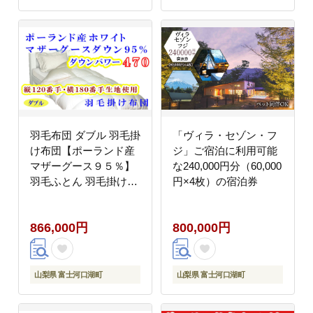
羽毛布団 ダブル 羽毛掛
「ヴィラ・セゾン・フ
け布団【ポーランド産
ジ」ご宿泊に利用可能
マザーグース９５％】
な240,000円分（60,000
羽毛ふとん 羽毛掛けふ
円×4枚）の宿泊券
とん ダウンパワー470
120番手横180番手 本掛
866,000円
800,000円
け羽毛布団 本掛け羽毛
掛け布団 寝具 冬用 羽
毛布団 FAG091
山梨県 富士河口湖町
山梨県 富士河口湖町