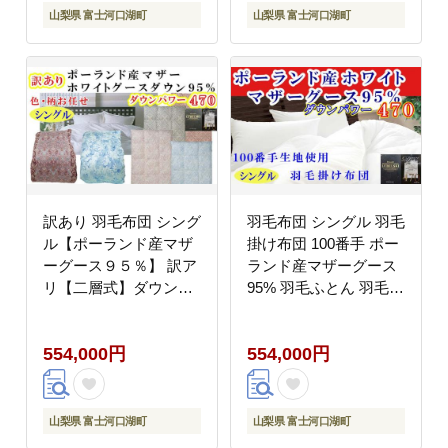
山梨県 富士河口湖町
山梨県 富士河口湖町
訳あり 羽毛布団 シング
羽毛布団 シングル 羽毛
ル【ポーランド産マザ
掛け布団 100番手 ポー
ーグース９５％】 訳ア
ランド産マザーグース
リ【二層式】ダウンパ
95% 羽毛ふとん 羽毛掛
ワー４７０羽毛布団 寝
けふとん ダウンパワー
具 羽毛ふとん 羽毛掛け
470 本掛け羽毛布団 本
554,000円
554,000円
ふとん 本掛け羽毛布団
掛け羽毛掛け布団 寝具
FAG174
冬用 羽毛布団 FAG175
山梨県 富士河口湖町
山梨県 富士河口湖町