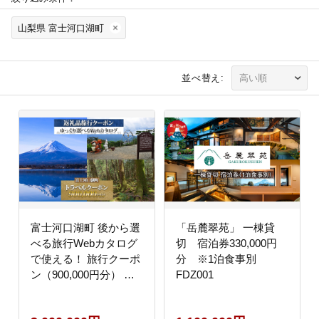
山梨県 富士河口湖町
並べ替え:
富士河口湖町 後から選
「岳麓翠苑」 一棟貸
べる旅行Webカタログ
切 宿泊券330,000円
で使える！ 旅行クーポ
分 ※1泊食事別
ン（900,000円分） 旅
FDZ001
行券 宿泊券 FEO005