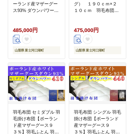
ーランド産マザーグー
グ） １９０ｃｍ×２
ス93% ダウンパワー
１０ｃｍ 羽毛布団
410 羽毛ふとん 羽毛掛
FCA008
けふとん ダウンパワー
485,000円
475,000円
410 本掛け羽毛布団 本
掛け 寝具 冬用 羽毛布
団 FAG182
山梨県 富士河口湖町
山梨県 富士河口湖町
羽毛布団 セミダブル 羽
羽毛布団 シングル 羽毛
毛掛け布団【ポーラン
掛け布団【ポーランド
ド産マザーグース９
産マザーグース９
３％】羽毛ふとん 羽毛
３％】羽毛ふとん 羽毛