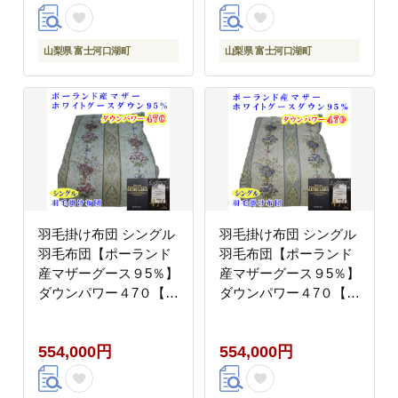
冬用 羽毛布団 FAG157
冬用 羽毛布団 FAG158
山梨県 富士河口湖町
山梨県 富士河口湖町
羽毛掛け布団 シングル
羽毛掛け布団 シングル
羽毛布団【ポーランド
羽毛布団【ポーランド
産マザーグース９5％】
産マザーグース９5％】
ダウンパワー４7０【二
ダウンパワー４7０【二
層ピンク】羽毛布団 寝
層ブルー】羽毛布団 寝
具 羽毛ふとん 羽毛掛け
具 羽毛ふとん 羽毛掛け
554,000円
554,000円
ふとん 本掛け羽毛布団
ふとん 本掛け羽毛布団
冬用 羽毛布団 FAG160
冬用 羽毛布団 FAG161