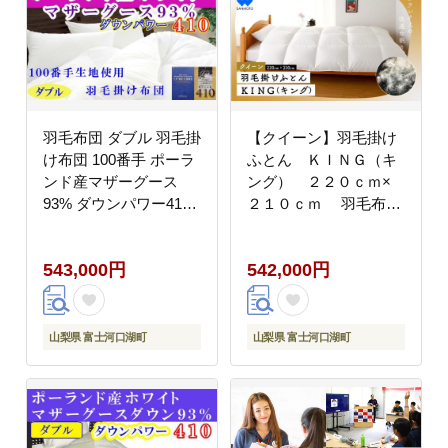
羽毛布団 ダブル 羽毛掛
【クイーン】羽毛掛け
け布団 100番手 ポーラ
ふとん ＫＩＮＧ（キ
ンド産マザーグース
ング） ２２０ｃｍ×
93% ダウンパワー410
２１０ｃｍ 羽毛布団
羽毛ふとん 羽毛掛けふ
FCA004
とん ダウンパワー410
543,000円
542,000円
本掛け羽毛布団 本掛け
寝具 冬用 羽毛布団
FAG183
山梨県 富士河口湖町
山梨県 富士河口湖町