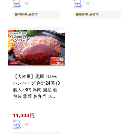
鹿児島県 姶良市
鹿児島県 姶良市
【大容量】黒豚 100%
ハンバーグ 合計24個 (3
個入×8P) 豚肉 国産 個
包装 惣菜 お弁当 スト
ック 人気 AKR Food
Company (a1003)
11,000円