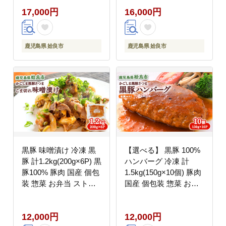
人気 AKR Food
Company (a750)
17,000円
16,000円
Company (a681)
鹿児島県 姶良市
鹿児島県 姶良市
黒豚 味噌漬け 冷凍 黒
【選べる】 黒豚 100%
豚 計1.2kg(200g×6P) 黒
ハンバーグ 冷凍 計
豚100% 豚肉 国産 個包
1.5kg(150g×10個) 豚肉
装 惣菜 お弁当 ストッ
国産 個包装 惣菜 お弁
ク 人気 AKR Food
当 ストック 人気 AKR
Company (a828)
Food Company (a679)
12,000円
12,000円