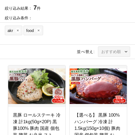
7
絞り込み結果：
件
絞り込み条件：
akr
food
並べ替え:
黒豚 ロールステーキ 冷
【選べる】 黒豚 100%
凍 計1kg(50g×20P) 黒
ハンバーグ 冷凍 計
豚100% 豚肉 国産 個包
1.5kg(150g×10個) 豚肉
装 惣菜 お弁当 ストッ
国産 個包装 惣菜 お弁