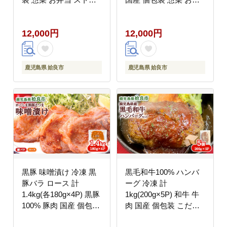
ク 人気 AKR Food
当 ストック 人気 AKR
Company (a564)
Food Company (a563)
12,000円
12,000円
鹿児島県 姶良市
鹿児島県 姶良市
黒豚 味噌漬け 冷凍 黒
黒毛和牛100% ハンバ
豚バラ ロース 計
ーグ 冷凍 計
1.4kg(各180g×4P) 黒豚
1kg(200g×5P) 和牛 牛
100% 豚肉 国産 個包装
肉 国産 個包装 こだわ
惣菜 お弁当 ストック
り 惣菜 人気 AKR Food