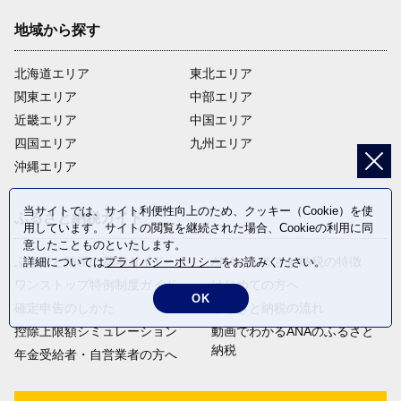
地域から探す
北海道エリア
東北エリア
関東エリア
中部エリア
近畿エリア
中国エリア
四国エリア
九州エリア
沖縄エリア
当サイトでは、サイト利便性向上のため、クッキー（Cookie）を使
ふるさと納税ガイド
用しています。サイトの閲覧を継続された場合、Cookieの利用に同
意したことものといたします。
ふるさと納税の基本ガイド
ANAのふるさと納税の特徴
詳細については
プライバシーポリシー
をお読みください。
ワンストップ特例制度ガイド
はじめての方へ
OK
確定申告のしかた
ふるさと納税の流れ
控除上限額シミュレーション
動画でわかるANAのふるさと
納税
年金受給者・自営業者の方へ