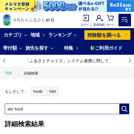
ログイン
新規登録
カート
カテゴリ
地域
ランキング
控除額を調べる
寄付額
旅先を探す
特集
ご利用ガイド
「ふるさとチョイス」システム連携に関して
TOP
詳細検索
もしかして…
foods
fold
詳細検索結果