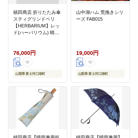
槙田商店 折りたたみ傘
山中湖ハム 荒挽きシリ
スティグリンドベリ
ーズ FAB015
【HERBARIUM】レッ
ド(ハーバリウム) 晴雨
兼用 FAA5049
76,000円
19,000円
山梨県 富士河口湖町
山梨県 富士河口湖町
槙田商店【晴雨兼用折
槙田商店【晴雨兼用】