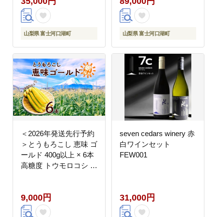
35,000円
89,000円
山梨県 富士河口湖町
山梨県 富士河口湖町
＜2026年発送先行予約
seven cedars winery 赤
＞とうもろこし 恵味 ゴ
白ワインセット
ールド 400g以上 × 6本
FEW001
高糖度 トウモロコシ ス
イートコーン 玉蜀黍 イ
エローコーン 黄 夏野菜
9,000円
31,000円
甘い ジューシー 野菜
おやつ 旬 産地直送 送