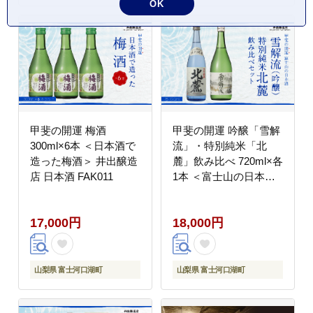
OK
甲斐の開運 梅酒
甲斐の開運 吟醸「雪解
300ml×6本 ＜日本酒で
流」・特別純米「北
造った梅酒＞ 井出醸造
麓」飲み比べ 720ml×各
店 日本酒 FAK011
1本 ＜富士山の日本酒
＞ 井出醸造店 日本酒
FAK012
17,000円
18,000円
山梨県 富士河口湖町
山梨県 富士河口湖町