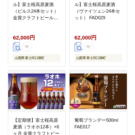
ル】富士桜高原麦酒
ル】富士桜高原麦酒
（ピルス24本セット）
（ヴァイツェン24本セ
金賞クラフトビール
ット） FAD029
FAD028
62,000円
62,000円
山梨県 富士河口湖町
山梨県 富士河口湖町
【定期便】富士桜高原
葡萄ブランデー500ml
麦酒（ラオホ12本）×6
FAE017
ヶ月 金賞クラフトビー