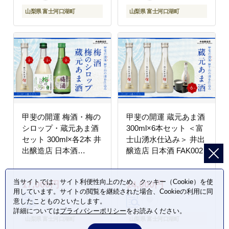
山梨県 富士河口湖町
山梨県 富士河口湖町
甲斐の開運 梅酒・梅の
甲斐の開運 蔵元あま酒
シロップ・蔵元あま酒
300ml×6本セット ＜富
セット 300ml×各2本 井
士山湧水仕込み＞ 井出
出醸造店 日本酒
醸造店 日本酒 FAK002
FAK001
当サイトでは、サイト利便性向上のため、クッキー（Cookie）を使
17,000円
14,000円
用しています。サイトの閲覧を継続された場合、Cookieの利用に同
意したことものといたします。
詳細については
プライバシーポリシー
をお読みください。
山梨県 富士河口湖町
山梨県 富士河口湖町