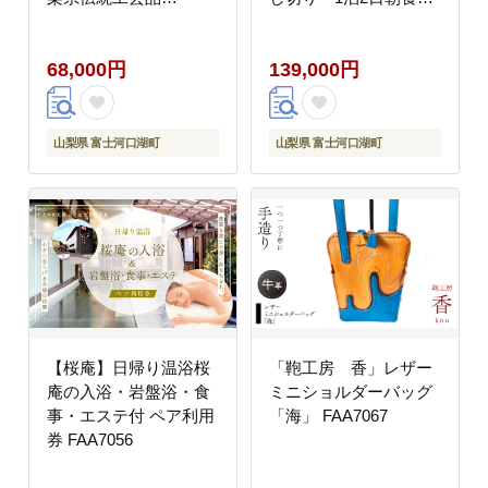
FAA6008
き FAA7021
68,000円
139,000円
山梨県 富士河口湖町
山梨県 富士河口湖町
【桜庵】日帰り温浴桜
「鞄工房 香」レザー
庵の入浴・岩盤浴・食
ミニショルダーバッグ
事・エステ付 ペア利用
「海」 FAA7067
券 FAA7056