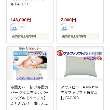
ル FAD037
146,000円
7,000円
山梨県 富士河口湖町
山梨県 富士河口湖町
布団カバー 掛け布団カ
ダウンピロー43×63cm
バー 防ダニ布団カバー
アルファソフト防ダニ
シングル【ベージュ】
枕 FAG023
ふとんカバー 掛けふと
んカバー【ダニの通過