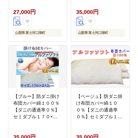
率０％】防ダニカバー
27,000円
35,000円
150×210ｃｍ 羽毛布団
対応 FAG009
山梨県 富士河口湖町
山梨県 富士河口湖町
【ブルー】防ダニ掛け
【ベージュ】防ダニ掛
布団カバー綿１００％
け布団カバー綿１０
【ダニの通過率０％】
０％【ダニの通過率
セミダブル１７０×２
０％】セミダブル１７
１０ｃｍソフト綿
０×２１０ｃｍソフト
FAG026
綿 FAG027
35,000円
35,000円