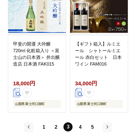
甲斐の開運 大吟醸
【ギフト箱入】ルミエ
720ml 化粧箱入り ＜富
ール シャトールミエ
士山の日本酒＞ 井出醸
ール 赤白セット 日本
造店 日本酒 FAK015
ワイン FAM016
18,000円
34,000円
山梨県 富士河口湖町
山梨県 富士河口湖町
3
1
2
4
5