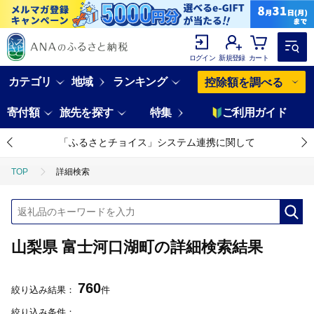
ログイン
新規登録
カート
カテゴリ
地域
ランキング
控除額を調べる
寄付額
旅先を探す
特集
ご利用ガイド
「ふるさとチョイス」システム連携に関して
TOP
詳細検索
山梨県 富士河口湖町の詳細検索結果
760
絞り込み結果：
件
絞り込み条件：