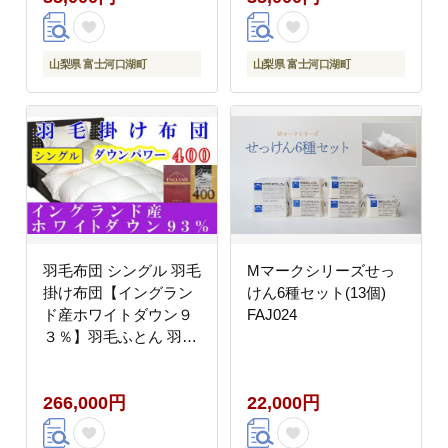
山梨県 富士河口湖町
山梨県 富士河口湖町
羽毛布団 シングル 羽毛
Mマークシリーズせっ
掛け布団【イングラン
けん6種セット(13個)
ド産ホワイトダウン９
FAJ024
３％】羽毛ふとん 羽毛
掛けふとん ダウンパワ
ー400 本掛け羽毛布団
266,000円
22,000円
本掛け羽毛掛け布団 寝
具 冬用 羽毛布団
FAG075