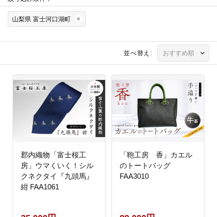
山梨県 富士河口湖町
並べ替え:
郡内織物「富士桜工
「鞄工房 香」カエル
房」ウマくいく！シル
のトートバッグ
クネクタイ『九頭馬』
FAA3010
紺 FAA1061