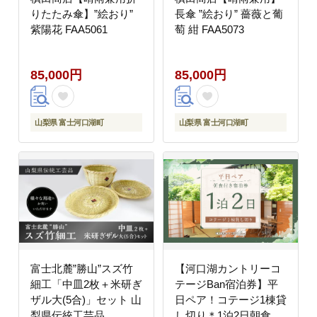
りたたみ傘】”絵おり”
長傘 ”絵おり” 薔薇と葡
紫陽花 FAA5061
萄 紺 FAA5073
85,000円
85,000円
山梨県 富士河口湖町
山梨県 富士河口湖町
富士北麓”勝山”スズ竹
【河口湖カントリーコ
細工「中皿2枚＋米研ぎ
テージBan宿泊券】平
ザル大(5合)」セット 山
日ペア！コテージ1棟貸
梨県伝統工芸品
し切り＊1泊2日朝食付